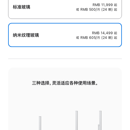
RMB 11,999
起
标准玻璃
或 RMB 500/月 (24 期) 起
RMB 14,499
起
纳米纹理玻璃
或 RMB 605/月 (24 期) 起
三种选择，灵活适应各种使用场景。
标