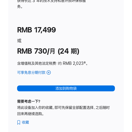
务
获得长达 3 年的技术支持和意外损坏保修服
务。
计
划
(适
RMB 17,499
用
于
或
Studio
RMB 730/月 (24 期)
Display
含增值税及其他法定税费
：约 RMB 2,023
脚
‡。
注
可享免息分期付款
(Studio
Display
-
添加到购物袋
纳
米
需要考虑一下？
纹
将此设备加入你的收藏，即可先保留全部配置选择，之后随时
理
回来再继续选购。
玻
璃
收藏
面