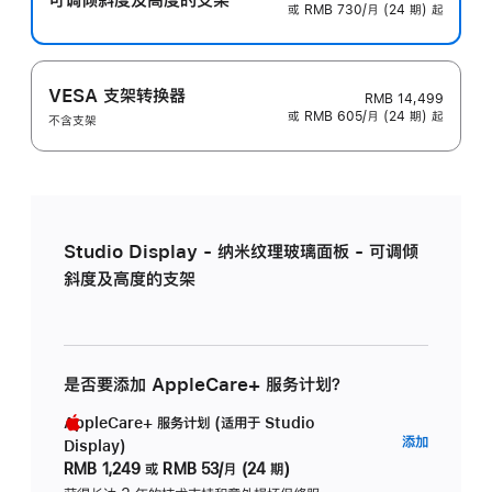
或 RMB 730/月 (24 期) 起
VESA 支架转换器
RMB 14,499
或 RMB 605/月 (24 期) 起
不含支架
Studio Display - 纳米纹理玻璃面板 - 可调倾
斜度及高度的支架
是否要添加 AppleCare+ 服务计划？
AppleCare+ 服务计划 (适用于 Studio
AppleC
添加
Display)
服
RMB 1,249
或
RMB 53/月 (24 期)