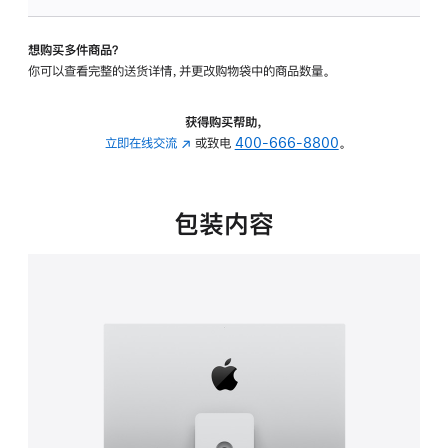
板
-
想购买多件商品？
可
你可以查看完整的送货详情，并更改购物袋中的商品数量。
调
倾
斜
获得购买帮助，
度
立即在线交流
(在
或致电
400-666-8800
。
及
新
高
窗
度
口
包装内容
的
中
支
打
架
开)
的
分
期
付
款
选
项)