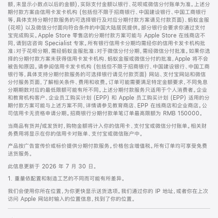
脚
额，未显示小数点以后的金额)，实际支付金额以银行、花呗或微信分付账单为准。上述分
期付款方案由信用卡发卡机构 (包括但不限于招商银行、中国建设银行、中国工商银行
等，具体支持分期付款服务的可选择银行及对应分期付款方案请见付款页面)、蚂蚁金服
(花呗) 以及微信分付面向符合条件的中国大陆居民提供。部分银行会要求你通过支付
宝完成购买。Apple Store 零售店的分期付款方案可能与 Apple Store 在线商店不
同，请到店咨询 Specialist 专家。所有银行信用卡分期均需经你的信用卡发卡机构批
准；对于花呗分期，需经蚂蚁金服批准；对于微信分付分期，需经微信分付批准。如果你选
择的分期付款方案未获得信用卡发卡机构、蚂蚁金服或微信分付的批准，Apple 将不会
被告知原因。请参阅信用卡发卡机构 (包括但不限于招商银行、中国建设银行、中国工商
银行等，具体支持分期付款服务的可选择银行请见付款页面) 网站、支付宝网站和微信
分付服务页面，了解相关条件、费用和收费。订单可能需要满足特定金额要求，不同免息
分期期数对应的最低限额可能有所不同。上述分期付款服务只适用于个人消费者。企业
和教育机构客户、企业员工购买计划 (EPP) 和 Apple 员工购买计划 (EPP) 适用的分
期付款方案可能与上述方案不同，详情请参见教育商店、EPP 在线商店和企业商店。公
司信用卡无资格申请分期。招商银行分期付款单笔订单最高限额为 RMB 150000。
当商品有货并/或发货时，购物金额将计入你的信用卡、支付宝或微信分付账单。相关财
务费用将显示在你的信用卡对账单、支付宝或微信账户中。
产品按广告宣传价或标价提供分期付款服务。价格包含增值税。所有订单均可享受免费
送货服务。
此信息更新于 2026 年 7 月 30 日。
1. 重量依配置和制造工艺的不同而可能有所差异。
我们会使用你所在位置，为你更快显示送货选项。我们通过你的 IP 地址，或者你在上次
访问 Apple 网站时输入的位置信息，找到了你的位置。