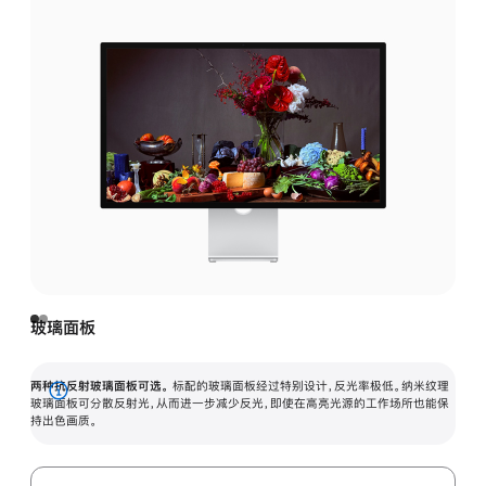
玻璃面板
两种抗反射玻璃面板可选。
标配的玻璃面板经过特别设计，反光率极低。纳米纹理
展
玻璃面板可分散反射光，从而进一步减少反光，即使在高亮光源的工作场所也能保
持出色画质。
开