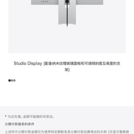
Studio Display (配备纳米纹理玻璃面板和可调倾斜度及高度的支
架)
网
脚
‡ 为近似值。金额可能随时间变动。
注
页
分期付款服务的条件
页
上述所示分期付款金额仅为使用特定期数免息分期付款估算得出的示例 (仅显示整数数