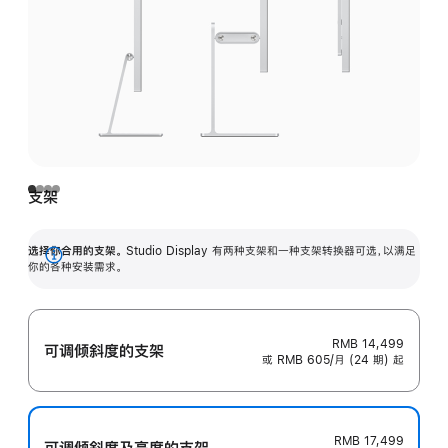
支架
选择你合用的支架。
Studio Display 有两种支架和一种支架转换器可选，以满足
展
你的各种安装需求。
开
RMB 14,499
可调倾斜度的支架
或 RMB 605/月 (24 期) 起
RMB 17,499
可调倾斜度及高‍度的支‍架