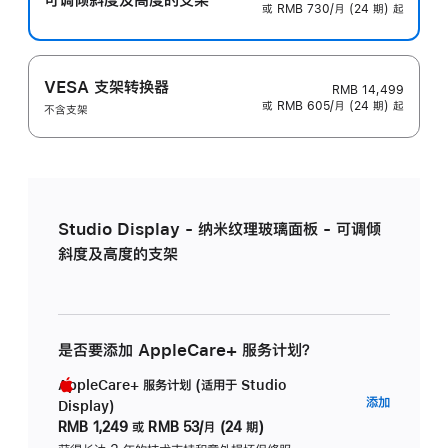
或 RMB 730/月 (24 期) 起
VESA 支架转换器
RMB 14,499
或 RMB 605/月 (24 期) 起
不含支架
Studio Display - 纳米纹理玻璃面板 - 可调倾
斜度及高度的支架
是否要添加 AppleCare+ 服务计划？
AppleCare+ 服务计划 (适用于 Studio
AppleC
添加
Display)
服
RMB 1,249
或
RMB 53/月 (24 期)