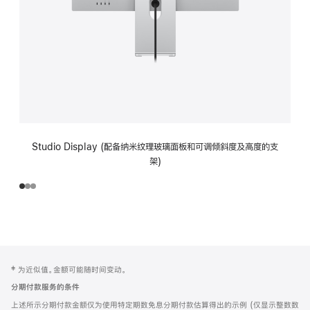
Studio Display (配备纳米纹理玻璃面板和可调倾斜度及高度的支
架)
网
脚
‡ 为近似值。金额可能随时间变动。
注
页
分期付款服务的条件
页
上述所示分期付款金额仅为使用特定期数免息分期付款估算得出的示例 (仅显示整数数