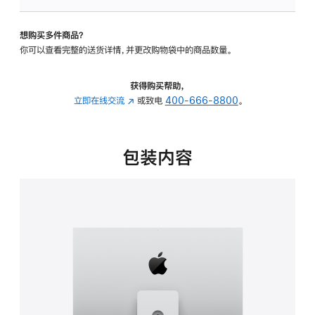
板
-
想购买多件商品？
可
你可以查看完整的送货详情，并更改购物袋中的商品数量。
调
倾
斜
获得购买帮助，
度
立即在线交流
(在
或致电
400-666-8800
。
及
新
高
窗
度
口
包装内容
的
中
支
打
架
开)
的
分
期
付
款
选
项)