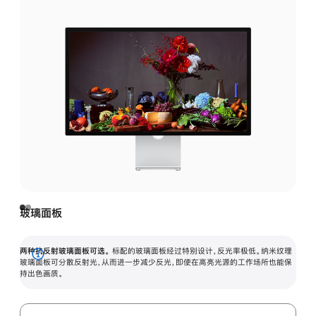
玻璃面板
两种抗反射玻璃面板可选。
标配的玻璃面板经过特别设计，反光率极低。纳米纹理
展
玻璃面板可分散反射光，从而进一步减少反光，即使在高亮光源的工作场所也能保
持出色画质。
开