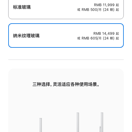
RMB 11,999
起
标准玻璃
或 RMB 500/月 (24 期) 起
RMB 14,499
起
纳米纹理玻璃
或 RMB 605/月 (24 期) 起
三种选择，灵活适应各种使用场景。
标