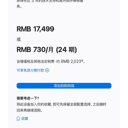
务
获得长达 3 年的技术支持和意外损坏保修服
务。
计
划
(适
RMB 17,499
用
于
或
Studio
RMB 730/月 (24 期)
Display
含增值税及其他法定税费
：约 RMB 2,023
脚
‡。
注
可享免息分期付款
(Studio
Display
-
添加到购物袋
纳
米
需要考虑一下？
纹
将此设备加入你的收藏，即可先保留全部配置选择，之后随时
理
回来再继续选购。
玻
璃
收藏
面