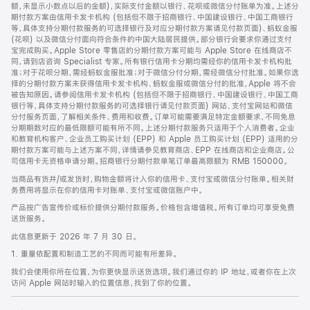
脚
额，未显示小数点以后的金额)，实际支付金额以银行、花呗或微信分付账单为准。上述分
期付款方案由信用卡发卡机构 (包括但不限于招商银行、中国建设银行、中国工商银行
等，具体支持分期付款服务的可选择银行及对应分期付款方案请见付款页面)、蚂蚁金服
(花呗) 以及微信分付面向符合条件的中国大陆居民提供。部分银行会要求你通过支付
宝完成购买。Apple Store 零售店的分期付款方案可能与 Apple Store 在线商店不
同，请到店咨询 Specialist 专家。所有银行信用卡分期均需经你的信用卡发卡机构批
准；对于花呗分期，需经蚂蚁金服批准；对于微信分付分期，需经微信分付批准。如果你选
择的分期付款方案未获得信用卡发卡机构、蚂蚁金服或微信分付的批准，Apple 将不会
被告知原因。请参阅信用卡发卡机构 (包括但不限于招商银行、中国建设银行、中国工商
银行等，具体支持分期付款服务的可选择银行请见付款页面) 网站、支付宝网站和微信
分付服务页面，了解相关条件、费用和收费。订单可能需要满足特定金额要求，不同免息
分期期数对应的最低限额可能有所不同。上述分期付款服务只适用于个人消费者。企业
和教育机构客户、企业员工购买计划 (EPP) 和 Apple 员工购买计划 (EPP) 适用的分
期付款方案可能与上述方案不同，详情请参见教育商店、EPP 在线商店和企业商店。公
司信用卡无资格申请分期。招商银行分期付款单笔订单最高限额为 RMB 150000。
当商品有货并/或发货时，购物金额将计入你的信用卡、支付宝或微信分付账单。相关财
务费用将显示在你的信用卡对账单、支付宝或微信账户中。
产品按广告宣传价或标价提供分期付款服务。价格包含增值税。所有订单均可享受免费
送货服务。
此信息更新于 2026 年 7 月 30 日。
1. 重量依配置和制造工艺的不同而可能有所差异。
我们会使用你所在位置，为你更快显示送货选项。我们通过你的 IP 地址，或者你在上次
访问 Apple 网站时输入的位置信息，找到了你的位置。