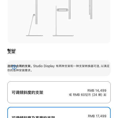
支架
选择你合用的支架。
Studio Display 有两种支架和一种支架转换器可选，以满足
展
你的各种安装需求。
开
RMB 14,499
可调倾斜度的支架
或 RMB 605/月 (24 期) 起
RMB 17,499
可调倾斜度及高‍度的支‍架