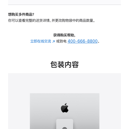
板
-
想购买多件商品？
可
你可以查看完整的送货详情，并更改购物袋中的商品数量。
调
倾
斜
获得购买帮助，
度
立即在线交流
(在
或致电
400-666-8800
。
及
新
高
窗
度
口
包装内容
的
中
支
打
架
开)
的
分
期
付
款
选
项)