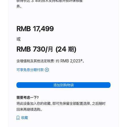
务
获得长达 3 年的技术支持和意外损坏保修服
务。
计
划
(适
RMB 17,499
用
于
或
Studio
RMB 730/月 (24 期)
Display
含增值税及其他法定税费
：约 RMB 2,023
脚
‡。
注
可享免息分期付款
(Studio
Display
-
添加到购物袋
纳
米
需要考虑一下？
纹
将此设备加入你的收藏，即可先保留全部配置选择，之后随时
理
回来再继续选购。
玻
璃
收藏
面