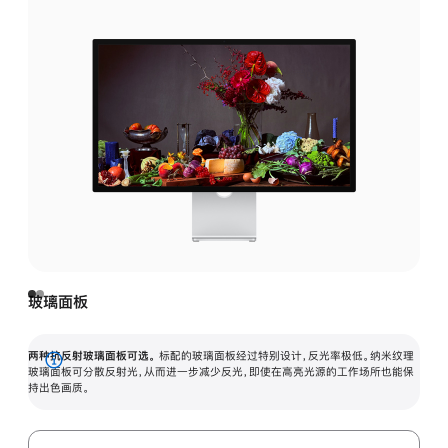
玻璃面板
两种抗反射玻璃面板可选。
标配的玻璃面板经过特别设计，反光率极低。纳米纹理
展
玻璃面板可分散反射光，从而进一步减少反光，即使在高亮光源的工作场所也能保
持出色画质。
开