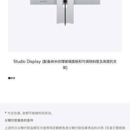
Studio Display (配备纳米纹理玻璃面板和可调倾斜度及高度的支
架)
网
脚
‡ 为近似值。金额可能随时间变动。
注
页
分期付款服务的条件
页
上述所示分期付款金额仅为使用特定期数免息分期付款估算得出的示例 (仅显示整数数