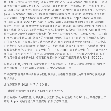
脚
额，未显示小数点以后的金额)，实际支付金额以银行、花呗或微信分付账单为准。上述分
期付款方案由信用卡发卡机构 (包括但不限于招商银行、中国建设银行、中国工商银行
等，具体支持分期付款服务的可选择银行及对应分期付款方案请见付款页面)、蚂蚁金服
(花呗) 以及微信分付面向符合条件的中国大陆居民提供。部分银行会要求你通过支付
宝完成购买。Apple Store 零售店的分期付款方案可能与 Apple Store 在线商店不
同，请到店咨询 Specialist 专家。所有银行信用卡分期均需经你的信用卡发卡机构批
准；对于花呗分期，需经蚂蚁金服批准；对于微信分付分期，需经微信分付批准。如果你选
择的分期付款方案未获得信用卡发卡机构、蚂蚁金服或微信分付的批准，Apple 将不会
被告知原因。请参阅信用卡发卡机构 (包括但不限于招商银行、中国建设银行、中国工商
银行等，具体支持分期付款服务的可选择银行请见付款页面) 网站、支付宝网站和微信
分付服务页面，了解相关条件、费用和收费。订单可能需要满足特定金额要求，不同免息
分期期数对应的最低限额可能有所不同。上述分期付款服务只适用于个人消费者。企业
和教育机构客户、企业员工购买计划 (EPP) 和 Apple 员工购买计划 (EPP) 适用的分
期付款方案可能与上述方案不同，详情请参见教育商店、EPP 在线商店和企业商店。公
司信用卡无资格申请分期。招商银行分期付款单笔订单最高限额为 RMB 150000。
当商品有货并/或发货时，购物金额将计入你的信用卡、支付宝或微信分付账单。相关财
务费用将显示在你的信用卡对账单、支付宝或微信账户中。
产品按广告宣传价或标价提供分期付款服务。价格包含增值税。所有订单均可享受免费
送货服务。
此信息更新于 2026 年 7 月 30 日。
1. 重量依配置和制造工艺的不同而可能有所差异。
我们会使用你所在位置，为你更快显示送货选项。我们通过你的 IP 地址，或者你在上次
访问 Apple 网站时输入的位置信息，找到了你的位置。