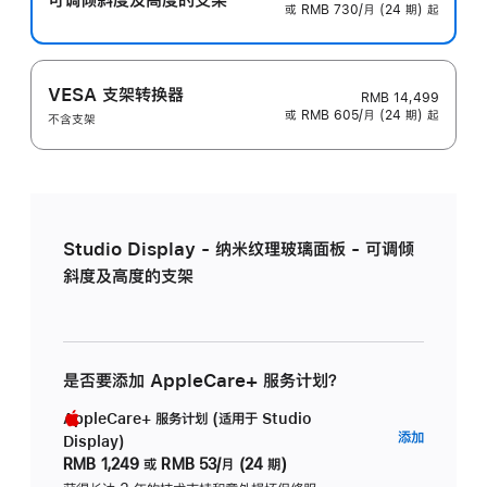
或 RMB 730/月 (24 期) 起
VESA 支架转换器
RMB 14,499
或 RMB 605/月 (24 期) 起
不含支架
Studio Display - 纳米纹理玻璃面板 - 可调倾
斜度及高度的支架
是否要添加 AppleCare+ 服务计划？
AppleCare+ 服务计划 (适用于 Studio
AppleC
添加
Display)
服
RMB 1,249
或
RMB 53/月 (24 期)