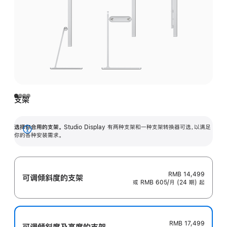
支架
选择你合用的支架。
Studio Display 有两种支架和一种支架转换器可选，以满足
展
你的各种安装需求。
开
RMB 14,499
可调倾斜度的支架
或 RMB 605/月 (24 期) 起
RMB 17,499
可调倾斜度及高‍度的支‍架