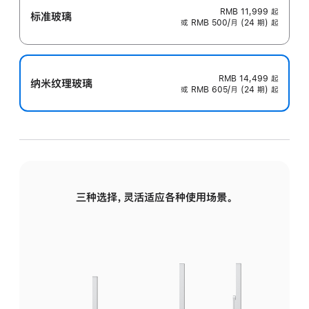
RMB 11,999
起
标准玻璃
或 RMB 500/月 (24 期) 起
RMB 14,499
起
纳米纹理玻璃
或 RMB 605/月 (24 期) 起
三种选择，灵活适应各种使用场景。
标