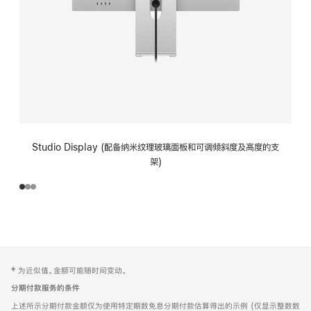
Studio Display (配备纳米纹理玻璃面板和可调倾斜度及高度的支
架)
网
脚
‡ 为近似值。金额可能随时间变动。
注
页
分期付款服务的条件
页
上述所示分期付款金额仅为使用特定期数免息分期付款估算得出的示例 (仅显示整数数