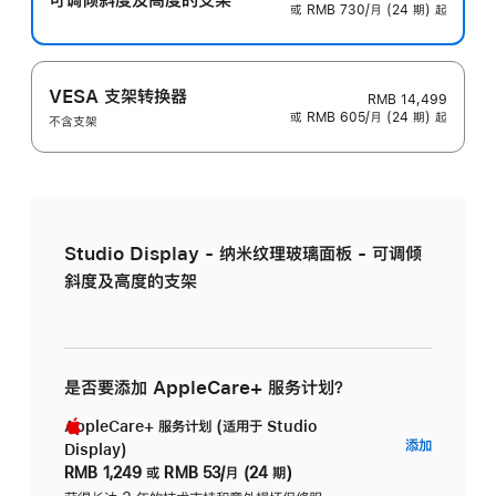
或 RMB 730/月 (24 期) 起
VESA 支架转换器
RMB 14,499
或 RMB 605/月 (24 期) 起
不含支架
Studio Display - 纳米纹理玻璃面板 - 可调倾
斜度及高度的支架
是否要添加 AppleCare+ 服务计划？
AppleCare+ 服务计划 (适用于 Studio
AppleC
添加
Display)
服
RMB 1,249
或
RMB 53/月 (24 期)