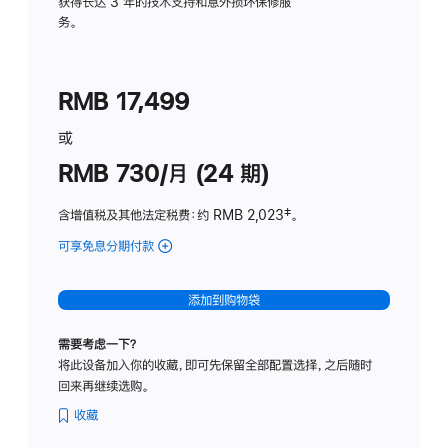
务
获得长达 3 年的技术支持和意外损坏保修服
务。
计
划
(适
RMB 17,499
用
于
或
Studio
RMB 730/月 (24 期)
Display
含增值税及其他法定税费
：约 RMB 2,023
脚
‡。
注
可享免息分期付款
(Studio
Display
-
添加到购物袋
纳
米
需要考虑一下？
纹
将此设备加入你的收藏，即可先保留全部配置选择，之后随时
理
回来再继续选购。
玻
璃
收藏
面