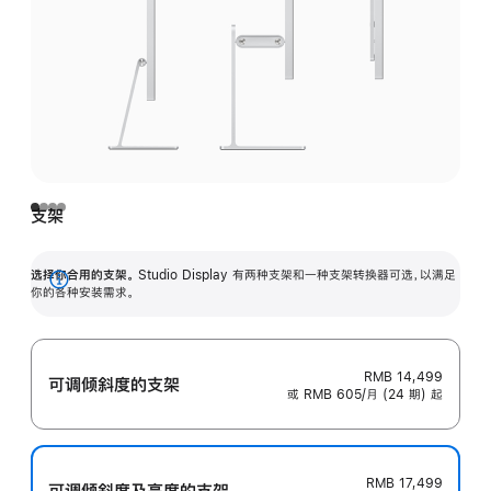
支架
选择你合用的支架。
Studio Display 有两种支架和一种支架转换器可选，以满足
展
你的各种安装需求。
开
RMB 14,499
可调倾斜度的支架
或 RMB 605/月 (24 期) 起
RMB 17,499
可调倾斜度及高‍度的支‍架