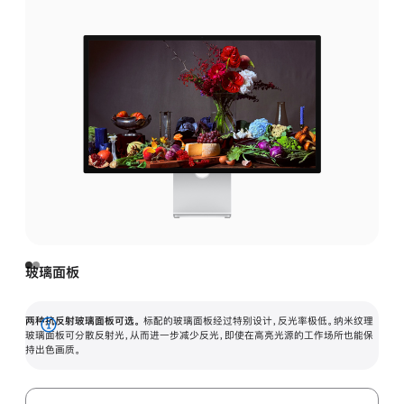
玻璃面板
两种抗反射玻璃面板可选。
标配的玻璃面板经过特别设计，反光率极低。纳米纹理
展
玻璃面板可分散反射光，从而进一步减少反光，即使在高亮光源的工作场所也能保
持出色画质。
开