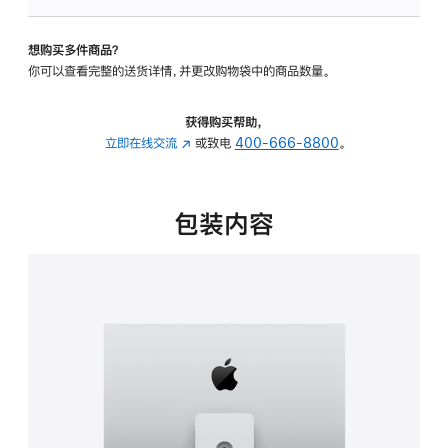
板
-
想购买多件商品？
可
你可以查看完整的送货详情，并更改购物袋中的商品数量。
调
倾
斜
获得购买帮助，
度
立即在线交流
(在
或致电
400-666-8800
。
及
新
高
窗
度
口
包装内容
的
中
支
打
架
开)
的
分
期
付
款
选
项)