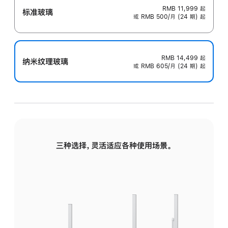
RMB 11,999
起
标准玻璃
或 RMB 500/月 (24 期) 起
RMB 14,499
起
纳米纹理玻璃
或 RMB 605/月 (24 期) 起
三种选择，灵活适应各种使用场景。
标