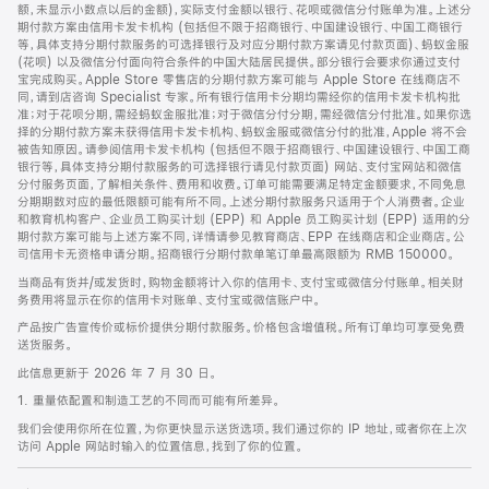
脚
额，未显示小数点以后的金额)，实际支付金额以银行、花呗或微信分付账单为准。上述分
期付款方案由信用卡发卡机构 (包括但不限于招商银行、中国建设银行、中国工商银行
等，具体支持分期付款服务的可选择银行及对应分期付款方案请见付款页面)、蚂蚁金服
(花呗) 以及微信分付面向符合条件的中国大陆居民提供。部分银行会要求你通过支付
宝完成购买。Apple Store 零售店的分期付款方案可能与 Apple Store 在线商店不
同，请到店咨询 Specialist 专家。所有银行信用卡分期均需经你的信用卡发卡机构批
准；对于花呗分期，需经蚂蚁金服批准；对于微信分付分期，需经微信分付批准。如果你选
择的分期付款方案未获得信用卡发卡机构、蚂蚁金服或微信分付的批准，Apple 将不会
被告知原因。请参阅信用卡发卡机构 (包括但不限于招商银行、中国建设银行、中国工商
银行等，具体支持分期付款服务的可选择银行请见付款页面) 网站、支付宝网站和微信
分付服务页面，了解相关条件、费用和收费。订单可能需要满足特定金额要求，不同免息
分期期数对应的最低限额可能有所不同。上述分期付款服务只适用于个人消费者。企业
和教育机构客户、企业员工购买计划 (EPP) 和 Apple 员工购买计划 (EPP) 适用的分
期付款方案可能与上述方案不同，详情请参见教育商店、EPP 在线商店和企业商店。公
司信用卡无资格申请分期。招商银行分期付款单笔订单最高限额为 RMB 150000。
当商品有货并/或发货时，购物金额将计入你的信用卡、支付宝或微信分付账单。相关财
务费用将显示在你的信用卡对账单、支付宝或微信账户中。
产品按广告宣传价或标价提供分期付款服务。价格包含增值税。所有订单均可享受免费
送货服务。
此信息更新于 2026 年 7 月 30 日。
1. 重量依配置和制造工艺的不同而可能有所差异。
我们会使用你所在位置，为你更快显示送货选项。我们通过你的 IP 地址，或者你在上次
访问 Apple 网站时输入的位置信息，找到了你的位置。