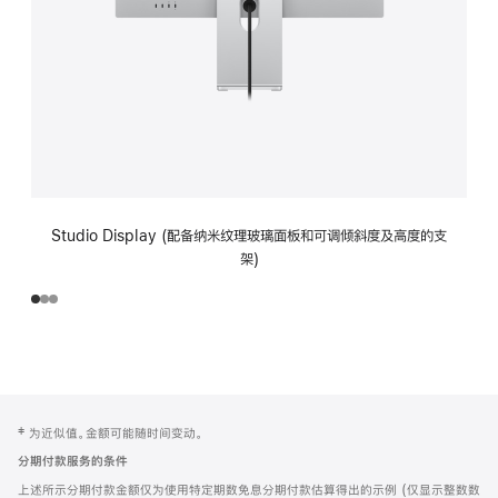
Studio Display (配备纳米纹理玻璃面板和可调倾斜度及高度的支
架)
网
脚
‡ 为近似值。金额可能随时间变动。
注
页
分期付款服务的条件
页
上述所示分期付款金额仅为使用特定期数免息分期付款估算得出的示例 (仅显示整数数