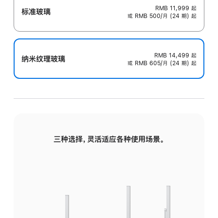
RMB 11,999
起
标准玻璃
或 RMB 500/月 (24 期) 起
RMB 14,499
起
纳米纹理玻璃
或 RMB 605/月 (24 期) 起
三种选择，灵活适应各种使用场景。
标