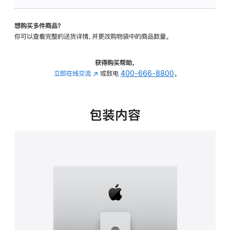
板
-
想购买多件商品？
可
你可以查看完整的送货详情，并更改购物袋中的商品数量。
调
倾
斜
获得购买帮助，
度
立即在线交流
(在
或致电
400-666-8800
。
及
新
高
窗
度
口
包装内容
的
中
支
打
架
开)
的
分
期
付
款
选
项)