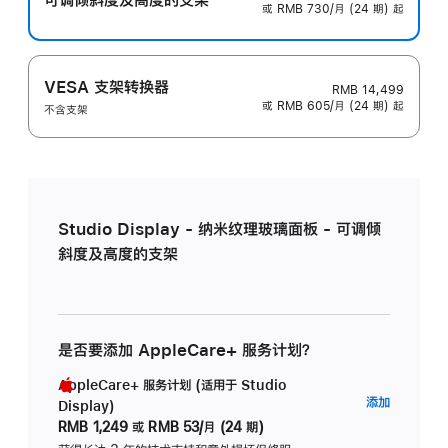
或 RMB 730/月 (24 期) 起
VESA 支架转换器
RMB 14,499
或 RMB 605/月 (24 期) 起
不含支架
Studio Display - 纳米纹理玻璃面板 - 可调倾
斜度及高度的支架
是否要添加 AppleCare+ 服务计划？
AppleCare+ 服务计划 (适用于 Studio
AppleC
添加
Display)
服
RMB 1,249
或
RMB 53/月 (24 期)