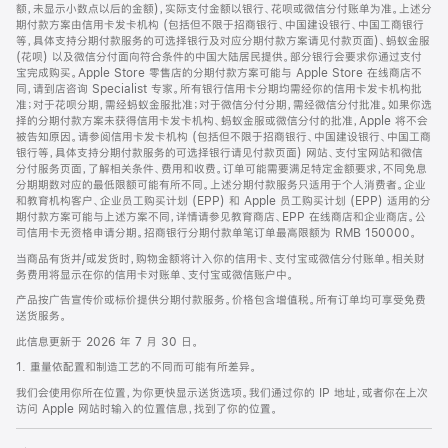
脚
额，未显示小数点以后的金额)，实际支付金额以银行、花呗或微信分付账单为准。上述分
期付款方案由信用卡发卡机构 (包括但不限于招商银行、中国建设银行、中国工商银行
等，具体支持分期付款服务的可选择银行及对应分期付款方案请见付款页面)、蚂蚁金服
(花呗) 以及微信分付面向符合条件的中国大陆居民提供。部分银行会要求你通过支付
宝完成购买。Apple Store 零售店的分期付款方案可能与 Apple Store 在线商店不
同，请到店咨询 Specialist 专家。所有银行信用卡分期均需经你的信用卡发卡机构批
准；对于花呗分期，需经蚂蚁金服批准；对于微信分付分期，需经微信分付批准。如果你选
择的分期付款方案未获得信用卡发卡机构、蚂蚁金服或微信分付的批准，Apple 将不会
被告知原因。请参阅信用卡发卡机构 (包括但不限于招商银行、中国建设银行、中国工商
银行等，具体支持分期付款服务的可选择银行请见付款页面) 网站、支付宝网站和微信
分付服务页面，了解相关条件、费用和收费。订单可能需要满足特定金额要求，不同免息
分期期数对应的最低限额可能有所不同。上述分期付款服务只适用于个人消费者。企业
和教育机构客户、企业员工购买计划 (EPP) 和 Apple 员工购买计划 (EPP) 适用的分
期付款方案可能与上述方案不同，详情请参见教育商店、EPP 在线商店和企业商店。公
司信用卡无资格申请分期。招商银行分期付款单笔订单最高限额为 RMB 150000。
当商品有货并/或发货时，购物金额将计入你的信用卡、支付宝或微信分付账单。相关财
务费用将显示在你的信用卡对账单、支付宝或微信账户中。
产品按广告宣传价或标价提供分期付款服务。价格包含增值税。所有订单均可享受免费
送货服务。
此信息更新于 2026 年 7 月 30 日。
1. 重量依配置和制造工艺的不同而可能有所差异。
我们会使用你所在位置，为你更快显示送货选项。我们通过你的 IP 地址，或者你在上次
访问 Apple 网站时输入的位置信息，找到了你的位置。