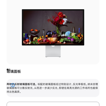
玻璃面板
两种抗反射玻璃面板可选。
标配的玻璃面板经过特别设计，反光率极低。纳米纹理
展
玻璃面板可分散反射光，从而进一步减少反光，即使在高亮光源的工作场所也能保
持出色画质。
开