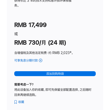
务
获得长达 3 年的技术支持和意外损坏保修服
务。
计
划
(适
RMB 17,499
用
于
或
Studio
RMB 730/月 (24 期)
Display
含增值税及其他法定税费
：约 RMB 2,023
脚
‡。
注
可享免息分期付款
(Studio
Display
-
添加到购物袋
纳
米
需要考虑一下？
纹
将此设备加入你的收藏，即可先保留全部配置选择，之后随时
理
回来再继续选购。
玻
璃
收藏
面