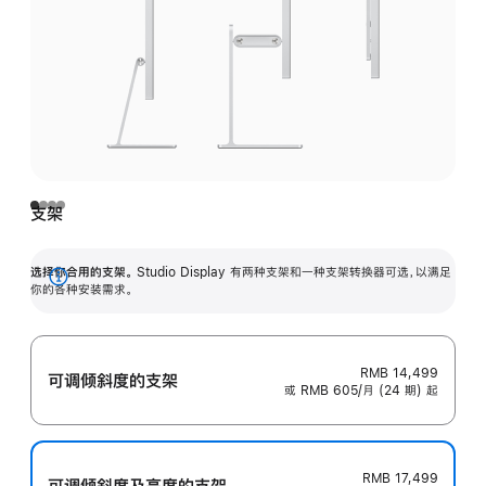
支架
选择你合用的支架。
Studio Display 有两种支架和一种支架转换器可选，以满足
展
你的各种安装需求。
开
RMB 14,499
可调倾斜度的支架
或 RMB 605/月 (24 期) 起
RMB 17,499
可调倾斜度及高‍度的支‍架