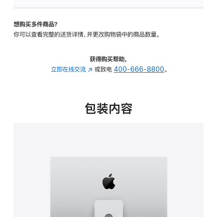
板
-
想购买多件商品？
可
你可以查看完整的送货详情，并更改购物袋中的商品数量。
调
倾
斜
获得购买帮助，
度
立即在线交流
(在
或致电
400-666-8800
。
及
新
高
窗
度
口
包装内容
的
中
支
打
架
开)
的
分
期
付
款
选
项)