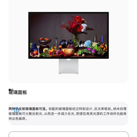
玻璃面板
两种抗反射玻璃面板可选。
标配的玻璃面板经过特别设计，反光率极低。纳米纹理
展
玻璃面板可分散反射光，从而进一步减少反光，即使在高亮光源的工作场所也能保
持出色画质。
开