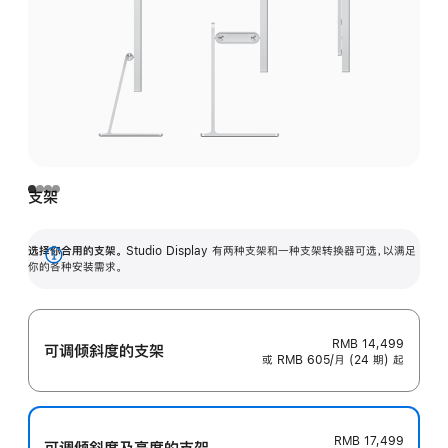
支架
选择你合用的支架。
Studio Display 有两种支架和一种支架转换器可选，以满足
展
你的各种安装需求。
开
RMB 14,499
可调倾斜度的支架
或 RMB 605/月 (24 期) 起
RMB 17,499
可调倾斜度及高‍度的支‍架