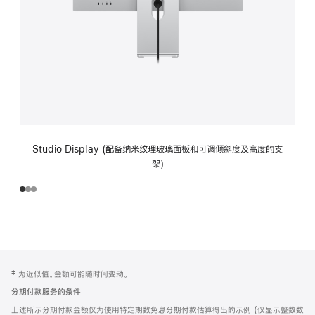
Studio Display (配备纳米纹理玻璃面板和可调倾斜度及高度的支
架)
网
脚
‡ 为近似值。金额可能随时间变动。
注
页
分期付款服务的条件
页
上述所示分期付款金额仅为使用特定期数免息分期付款估算得出的示例 (仅显示整数数