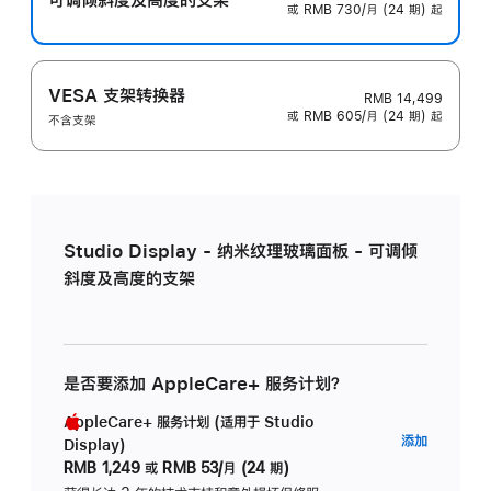
或 RMB 730/月 (24 期) 起
VESA 支架转换器
RMB 14,499
或 RMB 605/月 (24 期) 起
不含支架
Studio Display - 纳米纹理玻璃面板 - 可调倾
斜度及高度的支架
是否要添加 AppleCare+ 服务计划？
AppleCare+ 服务计划 (适用于 Studio
AppleC
添加
Display)
服
RMB 1,249
或
RMB 53/月 (24 期)