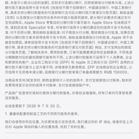
脚
额，未显示小数点以后的金额)，实际支付金额以银行、花呗或微信分付账单为准。上述分
期付款方案由信用卡发卡机构 (包括但不限于招商银行、中国建设银行、中国工商银行
等，具体支持分期付款服务的可选择银行及对应分期付款方案请见付款页面)、蚂蚁金服
(花呗) 以及微信分付面向符合条件的中国大陆居民提供。部分银行会要求你通过支付
宝完成购买。Apple Store 零售店的分期付款方案可能与 Apple Store 在线商店不
同，请到店咨询 Specialist 专家。所有银行信用卡分期均需经你的信用卡发卡机构批
准；对于花呗分期，需经蚂蚁金服批准；对于微信分付分期，需经微信分付批准。如果你选
择的分期付款方案未获得信用卡发卡机构、蚂蚁金服或微信分付的批准，Apple 将不会
被告知原因。请参阅信用卡发卡机构 (包括但不限于招商银行、中国建设银行、中国工商
银行等，具体支持分期付款服务的可选择银行请见付款页面) 网站、支付宝网站和微信
分付服务页面，了解相关条件、费用和收费。订单可能需要满足特定金额要求，不同免息
分期期数对应的最低限额可能有所不同。上述分期付款服务只适用于个人消费者。企业
和教育机构客户、企业员工购买计划 (EPP) 和 Apple 员工购买计划 (EPP) 适用的分
期付款方案可能与上述方案不同，详情请参见教育商店、EPP 在线商店和企业商店。公
司信用卡无资格申请分期。招商银行分期付款单笔订单最高限额为 RMB 150000。
当商品有货并/或发货时，购物金额将计入你的信用卡、支付宝或微信分付账单。相关财
务费用将显示在你的信用卡对账单、支付宝或微信账户中。
产品按广告宣传价或标价提供分期付款服务。价格包含增值税。所有订单均可享受免费
送货服务。
此信息更新于 2026 年 7 月 30 日。
1. 重量依配置和制造工艺的不同而可能有所差异。
我们会使用你所在位置，为你更快显示送货选项。我们通过你的 IP 地址，或者你在上次
访问 Apple 网站时输入的位置信息，找到了你的位置。