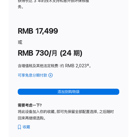
务
获得长达 3 年的技术支持和意外损坏保修服
务。
计
划
(适
RMB 17,499
用
于
或
Studio
RMB 730/月 (24 期)
Display
含增值税及其他法定税费
：约 RMB 2,023
脚
‡。
注
可享免息分期付款
(Studio
Display
-
添加到购物袋
纳
米
需要考虑一下？
纹
将此设备加入你的收藏，即可先保留全部配置选择，之后随时
理
回来再继续选购。
玻
璃
收藏
面