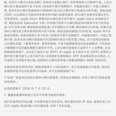
脚
额，未显示小数点以后的金额)，实际支付金额以银行、花呗或微信分付账单为准。上述分
期付款方案由信用卡发卡机构 (包括但不限于招商银行、中国建设银行、中国工商银行
等，具体支持分期付款服务的可选择银行及对应分期付款方案请见付款页面)、蚂蚁金服
(花呗) 以及微信分付面向符合条件的中国大陆居民提供。部分银行会要求你通过支付
宝完成购买。Apple Store 零售店的分期付款方案可能与 Apple Store 在线商店不
同，请到店咨询 Specialist 专家。所有银行信用卡分期均需经你的信用卡发卡机构批
准；对于花呗分期，需经蚂蚁金服批准；对于微信分付分期，需经微信分付批准。如果你选
择的分期付款方案未获得信用卡发卡机构、蚂蚁金服或微信分付的批准，Apple 将不会
被告知原因。请参阅信用卡发卡机构 (包括但不限于招商银行、中国建设银行、中国工商
银行等，具体支持分期付款服务的可选择银行请见付款页面) 网站、支付宝网站和微信
分付服务页面，了解相关条件、费用和收费。订单可能需要满足特定金额要求，不同免息
分期期数对应的最低限额可能有所不同。上述分期付款服务只适用于个人消费者。企业
和教育机构客户、企业员工购买计划 (EPP) 和 Apple 员工购买计划 (EPP) 适用的分
期付款方案可能与上述方案不同，详情请参见教育商店、EPP 在线商店和企业商店。公
司信用卡无资格申请分期。招商银行分期付款单笔订单最高限额为 RMB 150000。
当商品有货并/或发货时，购物金额将计入你的信用卡、支付宝或微信分付账单。相关财
务费用将显示在你的信用卡对账单、支付宝或微信账户中。
产品按广告宣传价或标价提供分期付款服务。价格包含增值税。所有订单均可享受免费
送货服务。
此信息更新于 2026 年 7 月 30 日。
1. 重量依配置和制造工艺的不同而可能有所差异。
我们会使用你所在位置，为你更快显示送货选项。我们通过你的 IP 地址，或者你在上次
访问 Apple 网站时输入的位置信息，找到了你的位置。