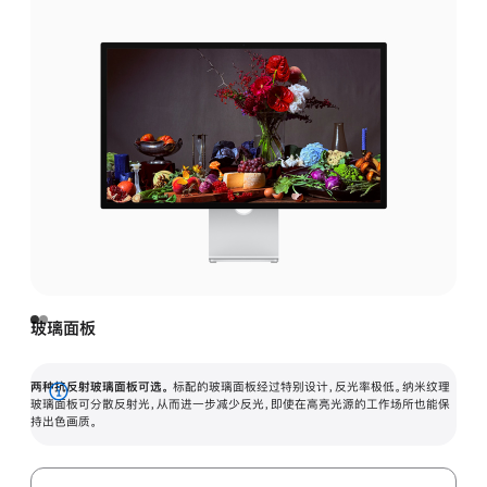
玻璃面板
两种抗反射玻璃面板可选。
标配的玻璃面板经过特别设计，反光率极低。纳米纹理
展
玻璃面板可分散反射光，从而进一步减少反光，即使在高亮光源的工作场所也能保
持出色画质。
开