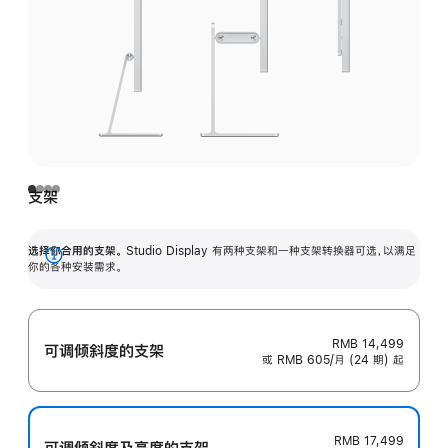
支架
选择你合用的支架。
Studio Display 有两种支架和一种支架转换器可选，以满足
展
你的各种安装需求。
开
RMB 14,499
可调倾斜度的支架
或 RMB 605/月 (24 期) 起
RMB 17,499
可调倾斜度及高‍度的支‍架