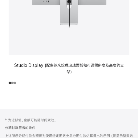
Studio Display (配备纳米纹理玻璃面板和可调倾斜度及高度的支
架)
网
脚
‡ 为近似值。金额可能随时间变动。
注
页
分期付款服务的条件
页
上述所示分期付款金额仅为使用特定期数免息分期付款估算得出的示例 (仅显示整数数