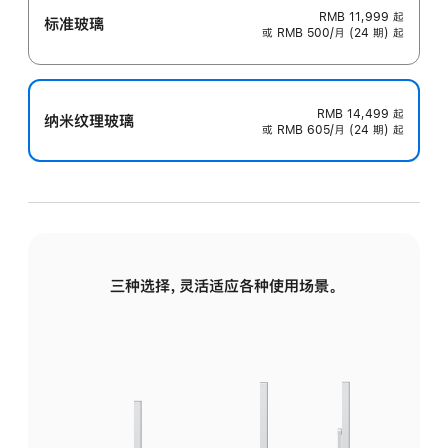
RMB 11,999
起
标准玻璃
或 RMB 500/月 (24 期) 起
RMB 14,499
起
纳米纹理玻璃
或 RMB 605/月 (24 期) 起
三种选择，灵活适应各种使用场景。
标