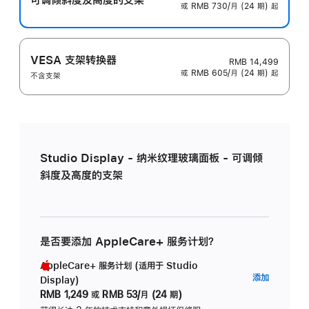
或 RMB 730/月 (24 期) 起
VESA 支架转换器
RMB 14,499
或 RMB 605/月 (24 期) 起
不含支架
Studio Display - 纳米纹理玻璃面板 - 可调倾
斜度及高度的支架
是否要添加 AppleCare+ 服务计划？
AppleCare+ 服务计划 (适用于 Studio
AppleC
添加
Display)
服
RMB 1,249
或
RMB 53/月 (24 期)