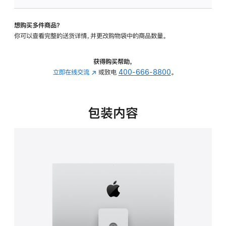
板
-
想购买多件商品？
可
你可以查看完整的送货详情，并更改购物袋中的商品数量。
调
倾
斜
获得购买帮助，
度
立即在线交流
(在
或致电
400-666-8800
。
及
新
高
窗
度
口
包装内容
的
中
支
打
架
开)
的
分
期
付
款
选
项)