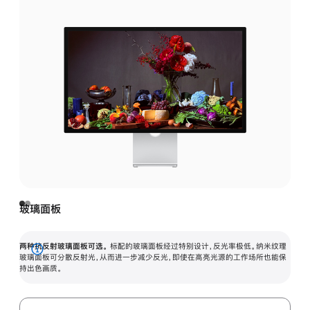
玻璃面板
两种抗反射玻璃面板可选。
标配的玻璃面板经过特别设计，反光率极低。纳米纹理
展
玻璃面板可分散反射光，从而进一步减少反光，即使在高亮光源的工作场所也能保
持出色画质。
开