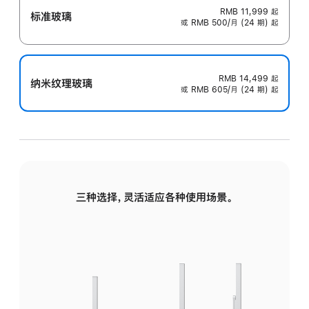
RMB 11,999
起
标准玻璃
或 RMB 500/月 (24 期) 起
RMB 14,499
起
纳米纹理玻璃
或 RMB 605/月 (24 期) 起
三种选择，灵活适应各种使用场景。
标