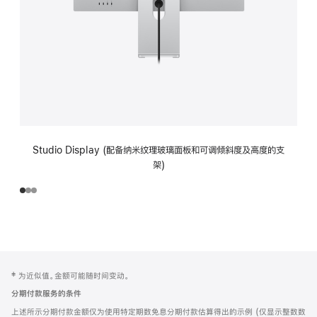
Studio Display (配备纳米纹理玻璃面板和可调倾斜度及高度的支
架)
网
脚
‡ 为近似值。金额可能随时间变动。
注
页
分期付款服务的条件
页
上述所示分期付款金额仅为使用特定期数免息分期付款估算得出的示例 (仅显示整数数