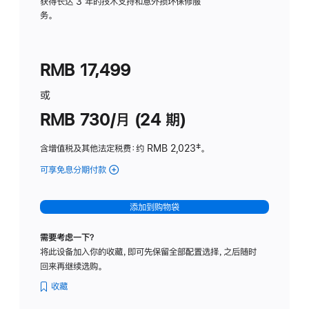
务
获得长达 3 年的技术支持和意外损坏保修服
务。
计
划
(适
RMB 17,499
用
于
或
Studio
RMB 730/月 (24 期)
Display
含增值税及其他法定税费
：约 RMB 2,023
脚
‡。
注
可享免息分期付款
(Studio
Display
-
添加到购物袋
纳
米
需要考虑一下？
纹
将此设备加入你的收藏，即可先保留全部配置选择，之后随时
理
回来再继续选购。
玻
璃
收藏
面