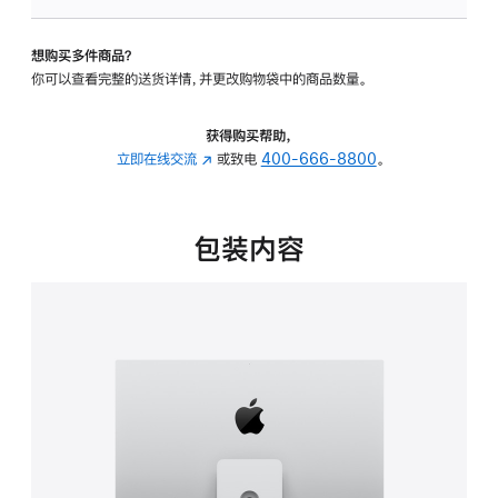
板
-
想购买多件商品？
可
你可以查看完整的送货详情，并更改购物袋中的商品数量。
调
倾
斜
获得购买帮助，
度
立即在线交流
(在
或致电
400-666-8800
。
及
新
高
窗
度
口
包装内容
的
中
支
打
架
开)
的
分
期
付
款
选
项)