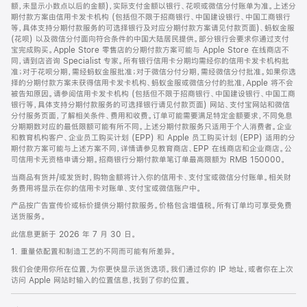
脚
额，未显示小数点以后的金额)，实际支付金额以银行、花呗或微信分付账单为准。上述分
期付款方案由信用卡发卡机构 (包括但不限于招商银行、中国建设银行、中国工商银行
等，具体支持分期付款服务的可选择银行及对应分期付款方案请见付款页面)、蚂蚁金服
(花呗) 以及微信分付面向符合条件的中国大陆居民提供。部分银行会要求你通过支付
宝完成购买。Apple Store 零售店的分期付款方案可能与 Apple Store 在线商店不
同，请到店咨询 Specialist 专家。所有银行信用卡分期均需经你的信用卡发卡机构批
准；对于花呗分期，需经蚂蚁金服批准；对于微信分付分期，需经微信分付批准。如果你选
择的分期付款方案未获得信用卡发卡机构、蚂蚁金服或微信分付的批准，Apple 将不会
被告知原因。请参阅信用卡发卡机构 (包括但不限于招商银行、中国建设银行、中国工商
银行等，具体支持分期付款服务的可选择银行请见付款页面) 网站、支付宝网站和微信
分付服务页面，了解相关条件、费用和收费。订单可能需要满足特定金额要求，不同免息
分期期数对应的最低限额可能有所不同。上述分期付款服务只适用于个人消费者。企业
和教育机构客户、企业员工购买计划 (EPP) 和 Apple 员工购买计划 (EPP) 适用的分
期付款方案可能与上述方案不同，详情请参见教育商店、EPP 在线商店和企业商店。公
司信用卡无资格申请分期。招商银行分期付款单笔订单最高限额为 RMB 150000。
当商品有货并/或发货时，购物金额将计入你的信用卡、支付宝或微信分付账单。相关财
务费用将显示在你的信用卡对账单、支付宝或微信账户中。
产品按广告宣传价或标价提供分期付款服务。价格包含增值税。所有订单均可享受免费
送货服务。
此信息更新于 2026 年 7 月 30 日。
1. 重量依配置和制造工艺的不同而可能有所差异。
我们会使用你所在位置，为你更快显示送货选项。我们通过你的 IP 地址，或者你在上次
访问 Apple 网站时输入的位置信息，找到了你的位置。