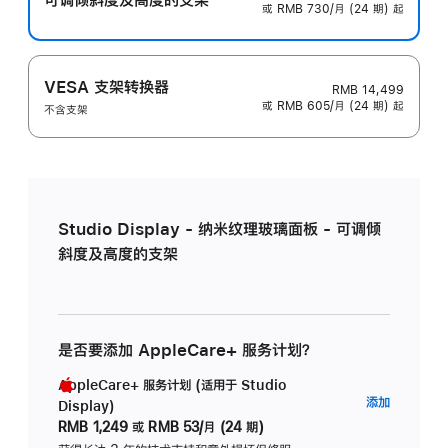
或 RMB 730/月 (24 期) 起
VESA 支架转换器
RMB 14,499
或 RMB 605/月 (24 期) 起
不含支架
Studio Display - 纳米纹理玻璃面板 - 可调倾
斜度及高度的支架
是否要添加 AppleCare+ 服务计划？
AppleCare+ 服务计划 (适用于 Studio
AppleC
添加
Display)
服
RMB 1,249
或
RMB 53/月 (24 期)