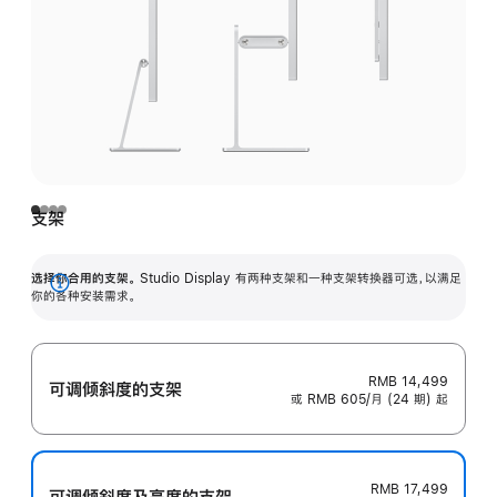
支架
选择你合用的支架。
Studio Display 有两种支架和一种支架转换器可选，以满足
展
你的各种安装需求。
开
RMB 14,499
可调倾斜度的支架
或 RMB 605/月 (24 期) 起
RMB 17,499
可调倾斜度及高‍度的支‍架