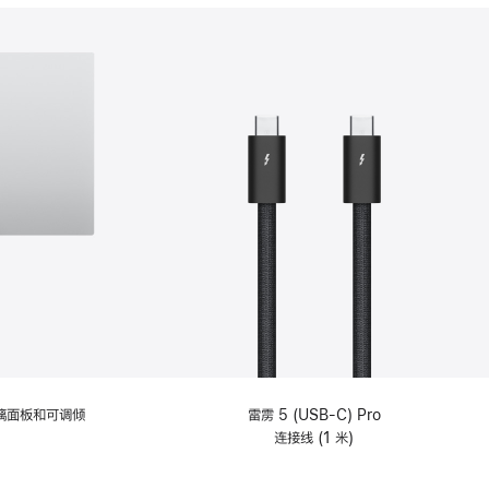
分
期
付
款
选
项)
理玻璃面板和可调倾
雷雳 5 (USB-C) Pro
连接线 (1 米)