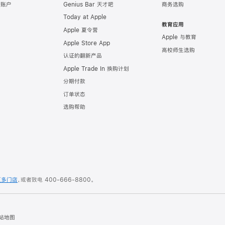
e 账户
Genius Bar 天才吧
商务选购
Today at Apple
教育应用
Apple 夏令营
Apple 与教育
Apple Store App
高校师生选购
认证的翻新产品
Apple Trade In 换购计划
分期付款
订单状态
选购帮助
更多门店
，或者致电
400-666-8800
。
站地图