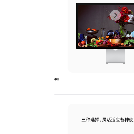
上
下
一
一
张
张
图
图
库
库
图
图
片
片
-
-
玻
玻
璃
璃
三种选择，灵活适应各种使
面
面
板
板