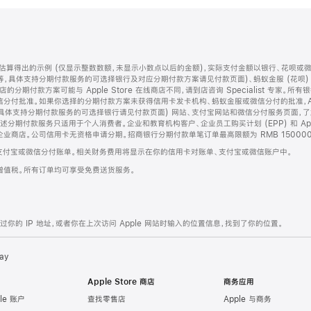
算得出的示例 (仅显示整数数额，未显示小数点以后的金额)，实际支付金额以银行、花呗或
等，具体支持分期付款服务的可选择银行及对应分期付款方案请见付款页面)、蚂蚁金服 (花呗
售店的分期付款方案可能与 Apple Store 在线商店不同，请到店咨询 Specialist 专
分付批准。如果你选择的分期付款方案未获得信用卡发卡机构、蚂蚁金服或微信分付的批准，Ap
具体支持分期付款服务的可选择银行请见付款页面) 网站、支付宝网站和微信分付服务页面，
期付款服务只适用于个人消费者。企业和教育机构客户、企业员工购买计划 (EPP) 和 Appl
企业商店。公司信用卡无资格申请分期。招商银行分期付款单笔订单最高限额为 RMB 150000
支付宝或微信分付账单。相关财务费用将显示在你的信用卡对账单、支付宝或微信账户中。
增值税。所有订单均可享受免费送货服务。
的 IP 地址，或者你在上次访问 Apple 网站时输入的位置信息，找到了你的位置。
ay
Apple Store 商店
商务应用
le 账户
查找零售店
Apple 与商务