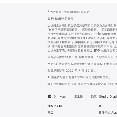
网
脚
‡ 为近似值。金额可能随时间变动。
注
页
分期付款服务的条件
页
上述所示分期付款金额仅为使用特定期数免息分期付款估
脚
(包括但不限于招商银行、中国建设银行、中国工商银行
银行会要求你通过支付宝完成购买。Apple Store 零
呗分期，需经蚂蚁金服批准；对于微信分付分期，需经微信
括但不限于招商银行、中国建设银行、中国工商银行等，
求，不同免息分期期数对应的最低限额可能有所不同。上述分
上述方案不同，详情请参见教育商店、EPP 在线商店和
当商品有货并/或发货时，购物金额将计入你的信用卡、
产品按广告宣传价或标价提供分期付款服务。价格包含
此信息更新于 2026 年 7 月 30 日。
1. 重量依配置和制造工艺的不同而可能有所差异。
我们会使用你所在位置，为你更快显示送货选项。我们通过你
Mac
显示器
购买 Studio Displ
Apple
选购及了解
账户
商店
管理你的 App