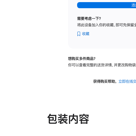
-
添
纳
米
需要考虑一下？
纹
将此设备加入你的收藏，即可先保留
理
玻
收藏
璃
面
板
想购买多件商品？
-
你可以查看完整的送货详情，并更改购物袋
可
调
倾
获得购买帮助，
立即在线
斜
度
及
高
度
包装内容
的
支
架
的