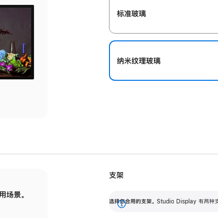
标准玻璃
纳米纹理玻璃
支架
用场景。
标配可调倾斜度的支架，提供 30 度的倾斜度
选
选择你合用的支架。
Studio Display
调节范围。
展