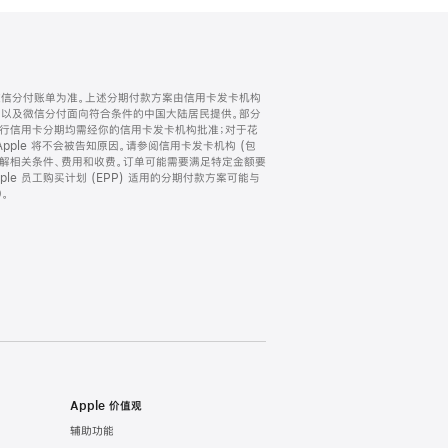
微信分付账单为准。上述分期付款方案由信用卡发卡机构
) 以及微信分付面向符合条件的中国大陆居民提供。部分
家。所有银行信用卡分期均需经你的信用卡发卡机构批准；对于花
ple 将不会被告知原因。请参阅信用卡发卡机构 (包
了解相关条件、费用和收费。订单可能需要满足特定金额要
e 员工购买计划 (EPP) 适用的分期付款方案可能与
。
Apple 价值观
辅助功能