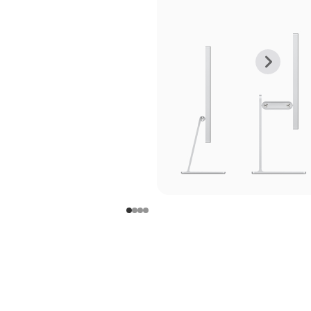
上
下
一
一
张
张
图
图
库
库
图
图
片
片
-
-
支
支
架
架