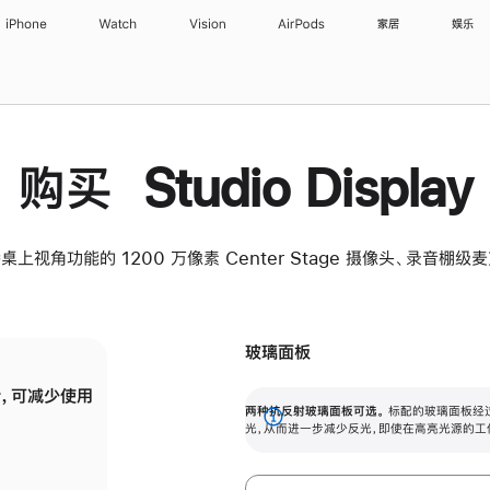
iPhone
Watch
Vision
AirPods
家居
娱乐
购买 Studio Display
桌上视角功能的 1200 万像素 Center Stage 摄像头、录音棚
玻璃面板
，可减少使用
纳米纹理玻璃面板可进一步减少反光，即使在
两种抗反射玻璃面板可选。
标配的玻璃面板经
。
有高亮光源的场所使用，也能保持出色画质。
展
光，从而进一步减少反光，即使在高亮光源的工
开