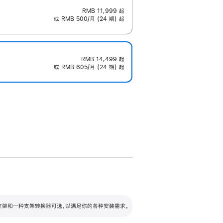
RMB 11,999
起
或 RMB 500/月 (24 期) 起
RMB 14,499
起
或 RMB 605/月 (24 期) 起
配可调倾斜度及高度的支架，额外增加 105
VESA 支架转换器
 有两种支架和一种支架转换器可选，以满足你的各种安装需求。
毫米的高度调节范围。
容的支架 (未随附)