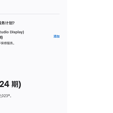
 服务计划？
dio Display)
AppleCare+
添加
期)
服
坏保修服务。
务
计
划
(适
用
于
24 期)
Studio
Display)
2,023
脚
‡。
注