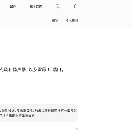
配件
技术支持
概览
技术规格
级麦克风和扬声器，以及雷雳 5 端口。
过特别设计，反光率极低。纳米纹理玻璃面板可分散反射
作场所也能保持出色画质。