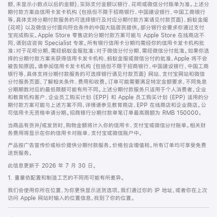
脚
额，未显示小数点以后的金额)，实际支付金额以银行、花呗或微信分付账单为准。上述分
期付款方案由信用卡发卡机构 (包括但不限于招商银行、中国建设银行、中国工商银行
等，具体支持分期付款服务的可选择银行及对应分期付款方案请见付款页面)、蚂蚁金服
(花呗) 以及微信分付面向符合条件的中国大陆居民提供。部分银行会要求你通过支付
宝完成购买。Apple Store 零售店的分期付款方案可能与 Apple Store 在线商店不
同，请到店咨询 Specialist 专家。所有银行信用卡分期均需经你的信用卡发卡机构批
准；对于花呗分期，需经蚂蚁金服批准；对于微信分付分期，需经微信分付批准。如果你选
择的分期付款方案未获得信用卡发卡机构、蚂蚁金服或微信分付的批准，Apple 将不会
被告知原因。请参阅信用卡发卡机构 (包括但不限于招商银行、中国建设银行、中国工商
银行等，具体支持分期付款服务的可选择银行请见付款页面) 网站、支付宝网站和微信
分付服务页面，了解相关条件、费用和收费。订单可能需要满足特定金额要求，不同免息
分期期数对应的最低限额可能有所不同。上述分期付款服务只适用于个人消费者。企业
和教育机构客户、企业员工购买计划 (EPP) 和 Apple 员工购买计划 (EPP) 适用的分
期付款方案可能与上述方案不同，详情请参见教育商店、EPP 在线商店和企业商店。公
司信用卡无资格申请分期。招商银行分期付款单笔订单最高限额为 RMB 150000。
当商品有货并/或发货时，购物金额将计入你的信用卡、支付宝或微信分付账单。相关财
务费用将显示在你的信用卡对账单、支付宝或微信账户中。
产品按广告宣传价或标价提供分期付款服务。价格包含增值税。所有订单均可享受免费
送货服务。
此信息更新于 2026 年 7 月 30 日。
1. 重量依配置和制造工艺的不同而可能有所差异。
我们会使用你所在位置，为你更快显示送货选项。我们通过你的 IP 地址，或者你在上次
访问 Apple 网站时输入的位置信息，找到了你的位置。