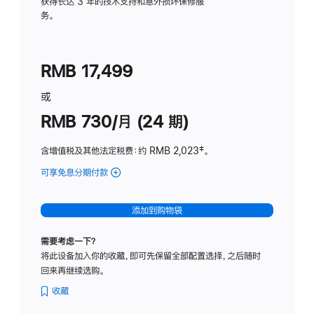
务
获得长达 3 年的技术支持和意外损坏保修服
务。
计
划
(适
RMB 17,499
用
于
或
Studio
RMB 730/月 (24 期)
Display
含增值税及其他法定税费
：约 RMB 2,023
脚
‡。
注
可享免息分期付款
(Studio
Display
-
添加到购物袋
纳
米
需要考虑一下？
纹
将此设备加入你的收藏，即可先保留全部配置选择，之后随时
理
回来再继续选购。
玻
璃
收藏
面