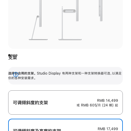
支架
选择你合用的支架。
Studio Display 有两种支架和一种支架转换器可选，以满足
展
你的各种安装需求。
开
RMB 14,499
可调倾斜度的支架
或 RMB 605/月 (24 期) 起
RMB 17,499
可调倾斜度及高‍度的支‍架