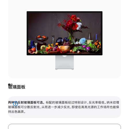
玻璃面板
两种抗反射玻璃面板可选。
标配的玻璃面板经过特别设计，反光率极低。纳米纹理
展
玻璃面板可分散反射光，从而进一步减少反光，即使在高亮光源的工作场所也能保
持出色画质。
开