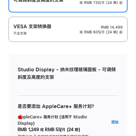
或 RMB 730/月 (24 期) 起
VESA 支架转换器
RMB 14,499
或 RMB 605/月 (24 期) 起
不含支架
Studio Display - 纳米纹理玻璃面板 - 可调倾
斜度及高度的支架
是否要添加 AppleCare+ 服务计划？
AppleCare+ 服务计划 (适用于 Studio
AppleC
添加
Display)
服
RMB 1,249
或
RMB 53/月 (24 期)