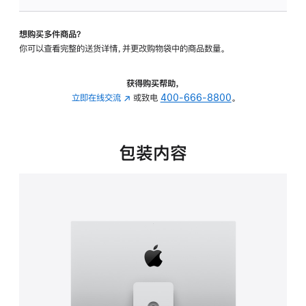
板
-
想购买多件商品？
可
你可以查看完整的送货详情，并更改购物袋中的商品数量。
调
倾
斜
获得购买帮助，
度
立即在线交流
(在
或致电
400-666-8800
。
及
新
高
窗
度
口
包装内容
的
中
支
打
架
开)
的
分
期
付
款
选
项)