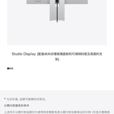
Studio Display (配备纳米纹理玻璃面板和可调倾斜度及高度的支
架)
网
脚
‡ 为近似值。金额可能随时间变动。
注
页
分期付款服务的条件
页
上述所示分期付款金额仅为使用特定期数免息分期付款估算得出的示例 (仅显示整数数