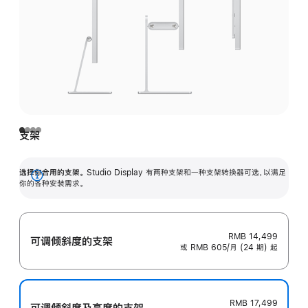
支架
选择你合用的支架。
Studio Display 有两种支架和一种支架转换器可选，以满足
展
你的各种安装需求。
开
RMB 14,499
可调倾斜度的支架
或 RMB 605/月 (24 期) 起
RMB 17,499
可调倾斜度及高‍度的支‍架