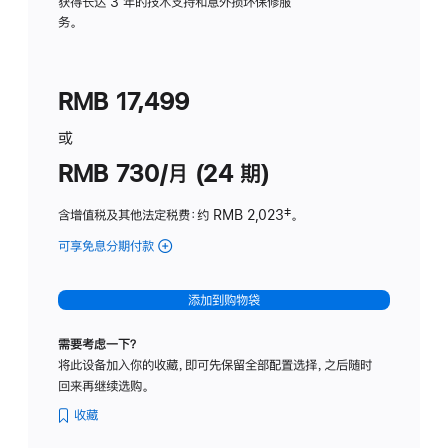
务
获得长达 3 年的技术支持和意外损坏保修服
务。
计
划
(适
RMB 17,499
用
于
或
Studio
RMB 730/月 (24 期)
Display
含增值税及其他法定税费
：约 RMB 2,023
脚
‡。
注
可享免息分期付款
(Studio
Display
-
添加到购物袋
纳
米
需要考虑一下？
纹
将此设备加入你的收藏，即可先保留全部配置选择，之后随时
理
回来再继续选购。
玻
璃
收藏
面