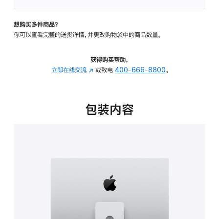
板
-
想购买多件商品？
可
你可以查看完整的送货详情，并更改购物袋中的商品数量。
调
倾
斜
获得购买帮助，
度
立即在线交流
(在
或致电
400-666-8800
。
及
新
高
窗
度
口
包装内容
的
中
支
打
架
开)
的
分
期
付
款
选
项)