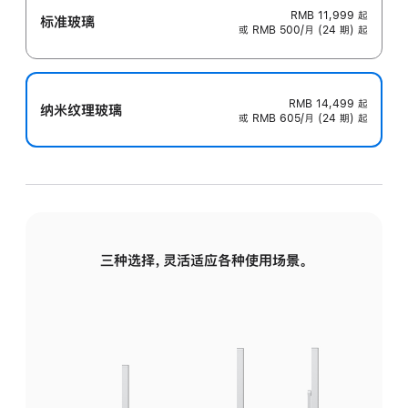
RMB 11,999
起
标准玻璃
或 RMB 500/月 (24 期) 起
RMB 14,499
起
纳米纹理玻璃
或 RMB 605/月 (24 期) 起
三种选择，灵活适应各种使用场景。
标