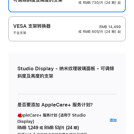
或 RMB 730/月 (24 期) 起
VESA 支架转换器
RMB 14,499
或 RMB 605/月 (24 期) 起
不含支架
Studio Display - 纳米纹理玻璃面板 - 可调倾
斜度及高度的支架
是否要添加 AppleCare+ 服务计划？
AppleCare+ 服务计划 (适用于 Studio
AppleC
添加
Display)
服
RMB 1,249
或
RMB 53/月 (24 期)