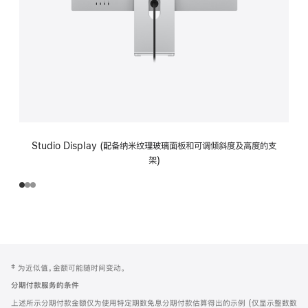
Studio Display (配备纳米纹理玻璃面板和可调倾斜度及高度的支
架)
网
脚
‡ 为近似值。金额可能随时间变动。
注
页
分期付款服务的条件
页
上述所示分期付款金额仅为使用特定期数免息分期付款估算得出的示例 (仅显示整数数