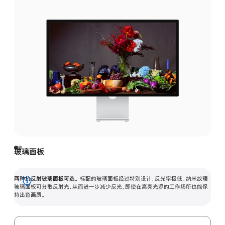
玻璃面板
两种抗反射玻璃面板可选。
标配的玻璃面板经过特别设计，反光率极低。纳米纹理
展
玻璃面板可分散反射光，从而进一步减少反光，即使在高亮光源的工作场所也能保
持出色画质。
开