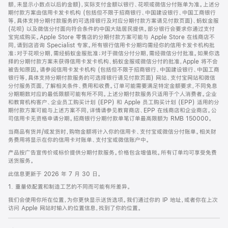
脚
额，未显示小数点以后的金额)，实际支付金额以银行、花呗或微信分付账单为准。上述分
期付款方案由信用卡发卡机构 (包括但不限于招商银行、中国建设银行、中国工商银行
等，具体支持分期付款服务的可选择银行及对应分期付款方案请见付款页面)、蚂蚁金服
(花呗) 以及微信分付面向符合条件的中国大陆居民提供。部分银行会要求你通过支付
宝完成购买。Apple Store 零售店的分期付款方案可能与 Apple Store 在线商店不
同，请到店咨询 Specialist 专家。所有银行信用卡分期均需经你的信用卡发卡机构批
准；对于花呗分期，需经蚂蚁金服批准；对于微信分付分期，需经微信分付批准。如果你选
择的分期付款方案未获得信用卡发卡机构、蚂蚁金服或微信分付的批准，Apple 将不会
被告知原因。请参阅信用卡发卡机构 (包括但不限于招商银行、中国建设银行、中国工商
银行等，具体支持分期付款服务的可选择银行请见付款页面) 网站、支付宝网站和微信
分付服务页面，了解相关条件、费用和收费。订单可能需要满足特定金额要求，不同免息
分期期数对应的最低限额可能有所不同。上述分期付款服务只适用于个人消费者。企业
和教育机构客户、企业员工购买计划 (EPP) 和 Apple 员工购买计划 (EPP) 适用的分
期付款方案可能与上述方案不同，详情请参见教育商店、EPP 在线商店和企业商店。公
司信用卡无资格申请分期。招商银行分期付款单笔订单最高限额为 RMB 150000。
当商品有货并/或发货时，购物金额将计入你的信用卡、支付宝或微信分付账单。相关财
务费用将显示在你的信用卡对账单、支付宝或微信账户中。
产品按广告宣传价或标价提供分期付款服务。价格包含增值税。所有订单均可享受免费
送货服务。
此信息更新于 2026 年 7 月 30 日。
1. 重量依配置和制造工艺的不同而可能有所差异。
我们会使用你所在位置，为你更快显示送货选项。我们通过你的 IP 地址，或者你在上次
访问 Apple 网站时输入的位置信息，找到了你的位置。