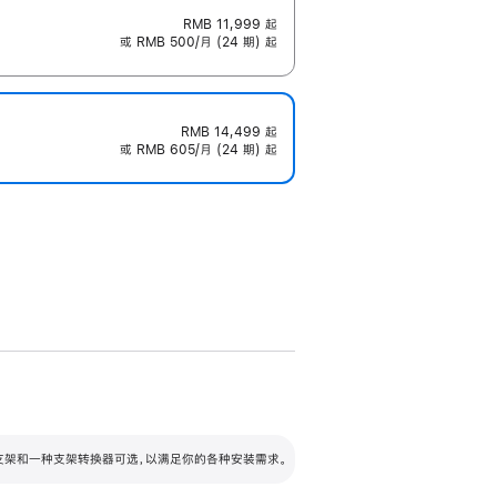
RMB 11,999
起
或 RMB 500/月 (24 期) 起
RMB 14,499
起
或 RMB 605/月 (24 期) 起
配可调倾斜度及高度的支架，额外增加 105
VESA 支架转换器
 有两种支架和一种支架转换器可选，以满足你的各种安装需求。
毫米的高度调节范围。
容的支架 (未随附)