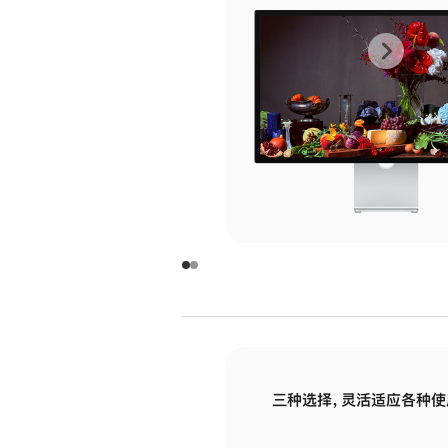
上
下
一
一
张
张
图
图
库
库
图
图
片
片
-
-
玻
玻
璃
璃
三种选择，灵活适应各种使
面
面
板
板