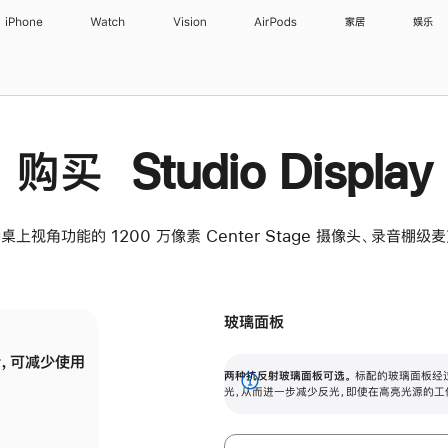
iPhone
Watch
Vision
AirPods
家居
娱乐
购买 Studio Display
桌上视角功能的 1200 万像素 Center Stage 摄像头、录音棚
玻璃面板
，可减少使用
纳米纹理玻璃面板可进一步减少反光，即使在
两种抗反射玻璃面板可选。
标配的玻璃面板经
。
有高亮光源的场所使用，也能保持出色画质。
展
光，从而进一步减少反光，即使在高亮光源的工
开