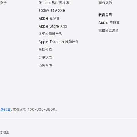
e 账户
Genius Bar 天才吧
商务选购
Today at Apple
教育应用
Apple 夏令营
Apple 与教育
Apple Store App
高校师生选购
认证的翻新产品
Apple Trade In 换购计划
分期付款
订单状态
选购帮助
更多门店
，或者致电
400-666-8800
。
站地图