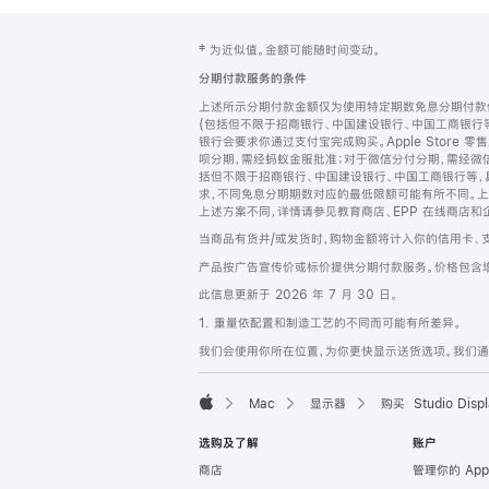
网
脚
‡ 为近似值。金额可能随时间变动。
注
页
分期付款服务的条件
页
上述所示分期付款金额仅为使用特定期数免息分期付款估
脚
(包括但不限于招商银行、中国建设银行、中国工商银行
银行会要求你通过支付宝完成购买。Apple Store 零
呗分期，需经蚂蚁金服批准；对于微信分付分期，需经微信
括但不限于招商银行、中国建设银行、中国工商银行等，
求，不同免息分期期数对应的最低限额可能有所不同。上述分
上述方案不同，详情请参见教育商店、EPP 在线商店和
当商品有货并/或发货时，购物金额将计入你的信用卡、
产品按广告宣传价或标价提供分期付款服务。价格包含
此信息更新于 2026 年 7 月 30 日。
1. 重量依配置和制造工艺的不同而可能有所差异。
我们会使用你所在位置，为你更快显示送货选项。我们通过你
Mac
显示器
购买 Studio Displ
Apple
选购及了解
账户
商店
管理你的 App