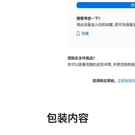
-
添
纳
米
需要考虑一下？
纹
将此设备加入你的收藏，即可先保留
理
玻
收藏
璃
面
板
想购买多件商品？
-
你可以查看完整的送货详情，并更改购物袋
可
调
倾
获得购买帮助，
立即在线
斜
度
及
高
度
包装内容
的
支
架
的