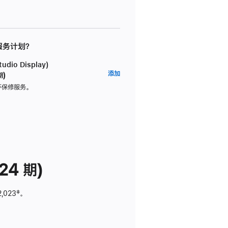
 服务计划？
dio Display)
AppleCare+
添加
期)
服
坏保修服务。
务
计
划
(适
用
于
24 期)
Studio
Display)
2,023
脚
‡。
注