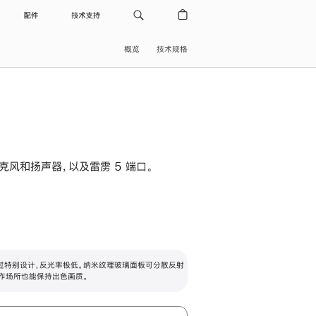
配件
技术支持
概览
技术规格
级麦克风和扬声器，以及雷雳 5 端口。
过特别设计，反光率极低。纳米纹理玻璃面板可分散反射
作场所也能保持出色画质。