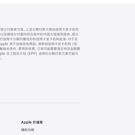
微信分付账单为准。上述分期付款方案由信用卡发卡机构
) 以及微信分付面向符合条件的中国大陆居民提供。部分
家。所有银行信用卡分期均需经你的信用卡发卡机构批准；对于花
ple 将不会被告知原因。请参阅信用卡发卡机构 (包
了解相关条件、费用和收费。订单可能需要满足特定金额要
e 员工购买计划 (EPP) 适用的分期付款方案可能与
。
Apple 价值观
辅助功能