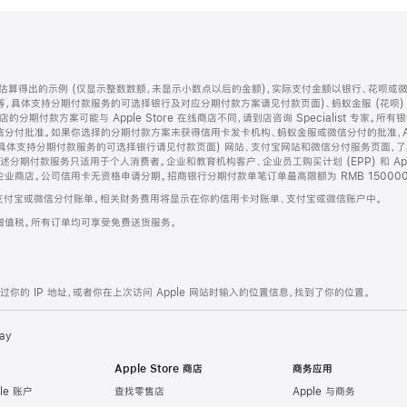
算得出的示例 (仅显示整数数额，未显示小数点以后的金额)，实际支付金额以银行、花呗或
等，具体支持分期付款服务的可选择银行及对应分期付款方案请见付款页面)、蚂蚁金服 (花呗
售店的分期付款方案可能与 Apple Store 在线商店不同，请到店咨询 Specialist 专
分付批准。如果你选择的分期付款方案未获得信用卡发卡机构、蚂蚁金服或微信分付的批准，Ap
具体支持分期付款服务的可选择银行请见付款页面) 网站、支付宝网站和微信分付服务页面，
期付款服务只适用于个人消费者。企业和教育机构客户、企业员工购买计划 (EPP) 和 Appl
企业商店。公司信用卡无资格申请分期。招商银行分期付款单笔订单最高限额为 RMB 150000
支付宝或微信分付账单。相关财务费用将显示在你的信用卡对账单、支付宝或微信账户中。
增值税。所有订单均可享受免费送货服务。
的 IP 地址，或者你在上次访问 Apple 网站时输入的位置信息，找到了你的位置。
ay
Apple Store 商店
商务应用
le 账户
查找零售店
Apple 与商务