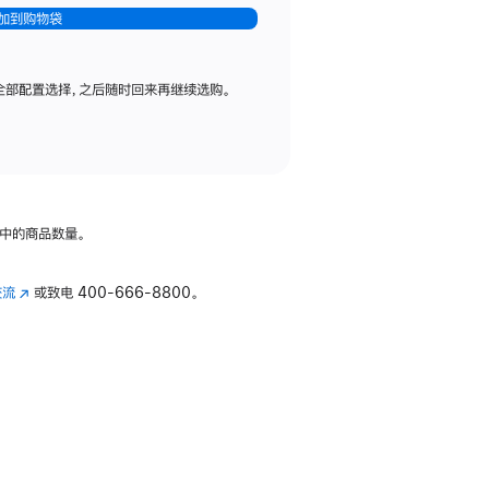
加到购物袋
全部配置选择，之后随时回来再继续选购。
中的商品数量。
交流
(在
或致电
400-666-8800。
新
窗
口
中
打
开)