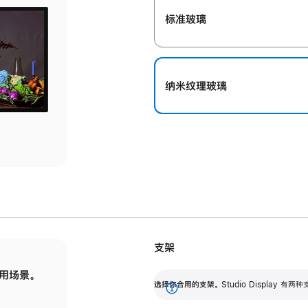
标准玻璃
纳米纹理玻璃
支架
用场景。
标配可调倾斜度的支架，提供 30 度的倾斜度
选
选择你合用的支架。
Studio Display
调节范围。
展