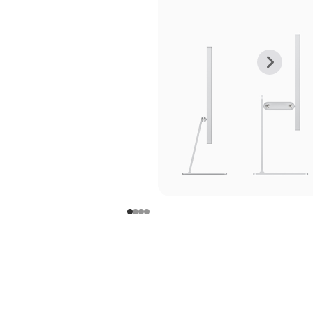
上
下
一
一
张
张
图
图
库
库
图
图
片
片
-
-
支
支
架
架