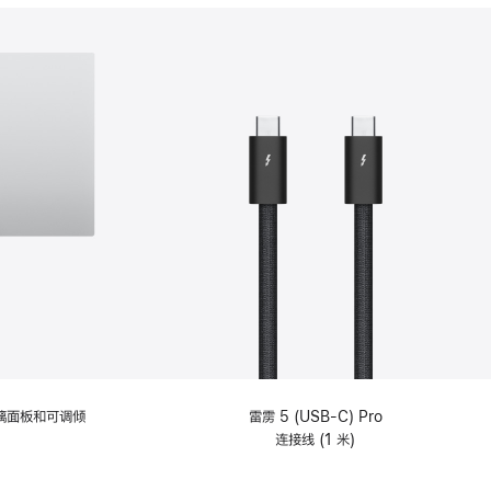
分
期
付
款
选
项)
理玻璃面板和可调倾
雷雳 5 (USB-C) Pro
连接线 (1 米)