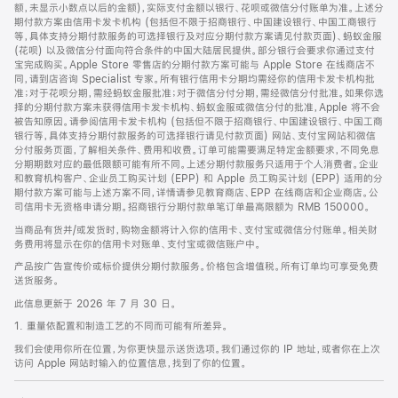
脚
额，未显示小数点以后的金额)，实际支付金额以银行、花呗或微信分付账单为准。上述分
期付款方案由信用卡发卡机构 (包括但不限于招商银行、中国建设银行、中国工商银行
等，具体支持分期付款服务的可选择银行及对应分期付款方案请见付款页面)、蚂蚁金服
(花呗) 以及微信分付面向符合条件的中国大陆居民提供。部分银行会要求你通过支付
宝完成购买。Apple Store 零售店的分期付款方案可能与 Apple Store 在线商店不
同，请到店咨询 Specialist 专家。所有银行信用卡分期均需经你的信用卡发卡机构批
准；对于花呗分期，需经蚂蚁金服批准；对于微信分付分期，需经微信分付批准。如果你选
择的分期付款方案未获得信用卡发卡机构、蚂蚁金服或微信分付的批准，Apple 将不会
被告知原因。请参阅信用卡发卡机构 (包括但不限于招商银行、中国建设银行、中国工商
银行等，具体支持分期付款服务的可选择银行请见付款页面) 网站、支付宝网站和微信
分付服务页面，了解相关条件、费用和收费。订单可能需要满足特定金额要求，不同免息
分期期数对应的最低限额可能有所不同。上述分期付款服务只适用于个人消费者。企业
和教育机构客户、企业员工购买计划 (EPP) 和 Apple 员工购买计划 (EPP) 适用的分
期付款方案可能与上述方案不同，详情请参见教育商店、EPP 在线商店和企业商店。公
司信用卡无资格申请分期。招商银行分期付款单笔订单最高限额为 RMB 150000。
当商品有货并/或发货时，购物金额将计入你的信用卡、支付宝或微信分付账单。相关财
务费用将显示在你的信用卡对账单、支付宝或微信账户中。
产品按广告宣传价或标价提供分期付款服务。价格包含增值税。所有订单均可享受免费
送货服务。
此信息更新于 2026 年 7 月 30 日。
1. 重量依配置和制造工艺的不同而可能有所差异。
我们会使用你所在位置，为你更快显示送货选项。我们通过你的 IP 地址，或者你在上次
访问 Apple 网站时输入的位置信息，找到了你的位置。