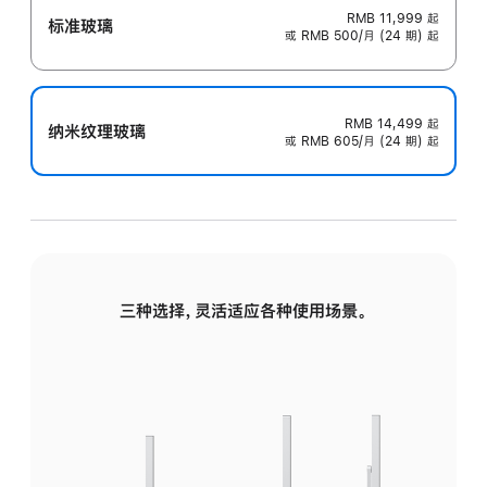
RMB 11,999
起
标准玻璃
或 RMB 500/月 (24 期) 起
RMB 14,499
起
纳米纹理玻璃
或 RMB 605/月 (24 期) 起
三种选择，灵活适应各种使用场景。
标