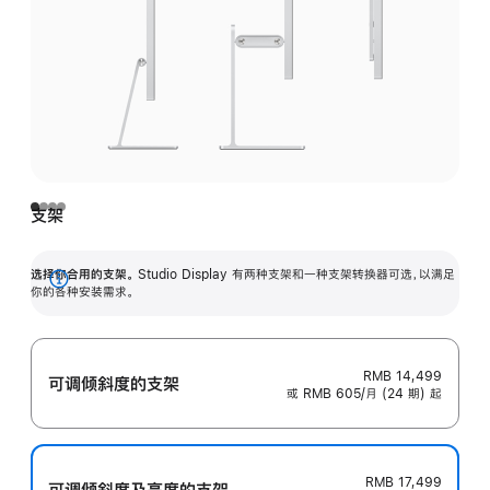
支架
选择你合用的支架。
Studio Display 有两种支架和一种支架转换器可选，以满足
展
你的各种安装需求。
开
RMB 14,499
可调倾斜度的支架
或 RMB 605/月 (24 期) 起
RMB 17,499
可调倾斜度及高‍度的支‍架