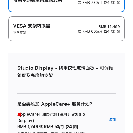
或 RMB 730/月 (24 期) 起
VESA 支架转换器
RMB 14,499
或 RMB 605/月 (24 期) 起
不含支架
Studio Display - 纳米纹理玻璃面板 - 可调倾
斜度及高度的支架
是否要添加 AppleCare+ 服务计划？
AppleCare+ 服务计划 (适用于 Studio
AppleC
添加
Display)
服
RMB 1,249
或
RMB 53/月 (24 期)