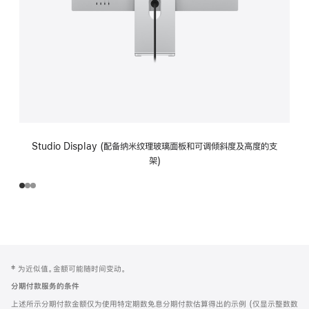
Studio Display (配备纳米纹理玻璃面板和可调倾斜度及高度的支
架)
网
脚
‡ 为近似值。金额可能随时间变动。
注
页
分期付款服务的条件
页
上述所示分期付款金额仅为使用特定期数免息分期付款估算得出的示例 (仅显示整数数