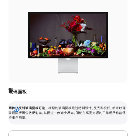
玻璃面板
两种抗反射玻璃面板可选。
标配的玻璃面板经过特别设计，反光率极低。纳米纹理
展
玻璃面板可分散反射光，从而进一步减少反光，即使在高亮光源的工作场所也能保
持出色画质。
开