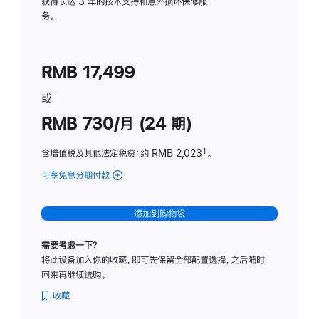
务
获得长达 3 年的技术支持和意外损坏保修服
务。
计
划
(适
RMB 17,499
用
于
或
Studio
RMB 730/月 (24 期)
Display
含增值税及其他法定税费
：约 RMB 2,023
脚
‡。
注
可享免息分期付款
(Studio
Display
-
添加到购物袋
纳
米
需要考虑一下？
纹
将此设备加入你的收藏，即可先保留全部配置选择，之后随时
理
回来再继续选购。
玻
璃
收藏
面