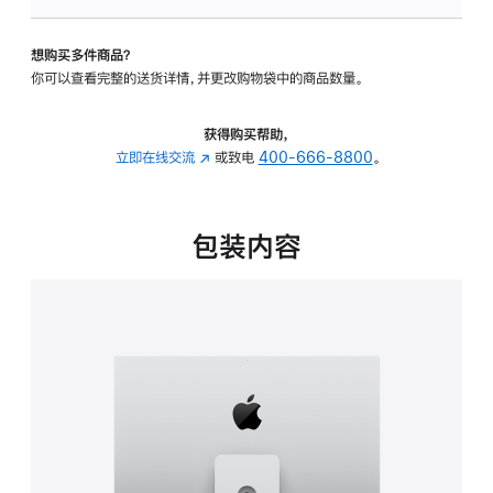
板
-
想购买多件商品？
可
你可以查看完整的送货详情，并更改购物袋中的商品数量。
调
倾
斜
获得购买帮助，
度
立即在线交流
(在
或致电
400-666-8800
。
及
新
高
窗
度
口
包装内容
的
中
支
打
架
开)
的
分
期
付
款
选
项)