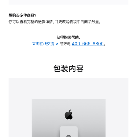
板
-
想购买多件商品？
可
你可以查看完整的送货详情，并更改购物袋中的商品数量。
调
倾
斜
获得购买帮助，
度
立即在线交流
(在
或致电
400-666-8800
。
及
新
高
窗
度
口
包装内容
的
中
支
打
架
开)
的
分
期
付
款
选
项)