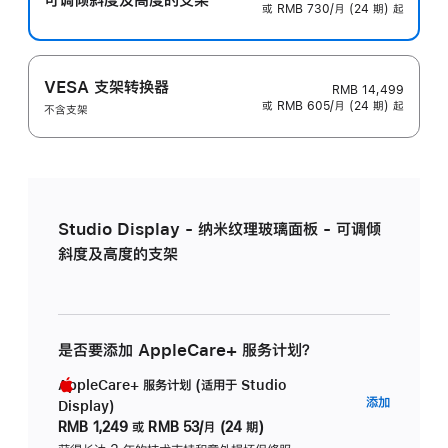
或 RMB 730/月 (24 期) 起
VESA 支架转换器
RMB 14,499
或 RMB 605/月 (24 期) 起
不含支架
Studio Display - 纳米纹理玻璃面板 - 可调倾
斜度及高度的支架
是否要添加 AppleCare+ 服务计划？
AppleCare+ 服务计划 (适用于 Studio
AppleC
添加
Display)
服
RMB 1,249
或
RMB 53/月 (24 期)