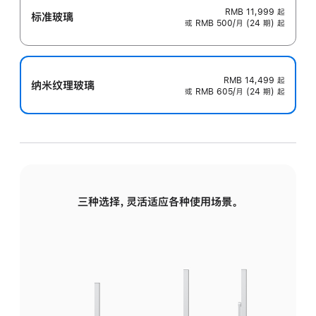
RMB 11,999
起
标准玻璃
或 RMB 500/月 (24 期) 起
RMB 14,499
起
纳米纹理玻璃
或 RMB 605/月 (24 期) 起
三种选择，灵活适应各种使用场景。
标