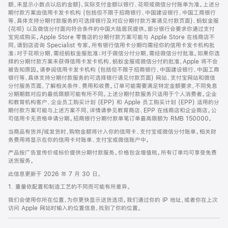
脚
额，未显示小数点以后的金额)，实际支付金额以银行、花呗或微信分付账单为准。上述分
期付款方案由信用卡发卡机构 (包括但不限于招商银行、中国建设银行、中国工商银行
等，具体支持分期付款服务的可选择银行及对应分期付款方案请见付款页面)、蚂蚁金服
(花呗) 以及微信分付面向符合条件的中国大陆居民提供。部分银行会要求你通过支付
宝完成购买。Apple Store 零售店的分期付款方案可能与 Apple Store 在线商店不
同，请到店咨询 Specialist 专家。所有银行信用卡分期均需经你的信用卡发卡机构批
准；对于花呗分期，需经蚂蚁金服批准；对于微信分付分期，需经微信分付批准。如果你选
择的分期付款方案未获得信用卡发卡机构、蚂蚁金服或微信分付的批准，Apple 将不会
被告知原因。请参阅信用卡发卡机构 (包括但不限于招商银行、中国建设银行、中国工商
银行等，具体支持分期付款服务的可选择银行请见付款页面) 网站、支付宝网站和微信
分付服务页面，了解相关条件、费用和收费。订单可能需要满足特定金额要求，不同免息
分期期数对应的最低限额可能有所不同。上述分期付款服务只适用于个人消费者。企业
和教育机构客户、企业员工购买计划 (EPP) 和 Apple 员工购买计划 (EPP) 适用的分
期付款方案可能与上述方案不同，详情请参见教育商店、EPP 在线商店和企业商店。公
司信用卡无资格申请分期。招商银行分期付款单笔订单最高限额为 RMB 150000。
当商品有货并/或发货时，购物金额将计入你的信用卡、支付宝或微信分付账单。相关财
务费用将显示在你的信用卡对账单、支付宝或微信账户中。
产品按广告宣传价或标价提供分期付款服务。价格包含增值税。所有订单均可享受免费
送货服务。
此信息更新于 2026 年 7 月 30 日。
1. 重量依配置和制造工艺的不同而可能有所差异。
我们会使用你所在位置，为你更快显示送货选项。我们通过你的 IP 地址，或者你在上次
访问 Apple 网站时输入的位置信息，找到了你的位置。