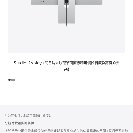
Studio Display (配备纳米纹理玻璃面板和可调倾斜度及高度的支
架)
网
脚
‡ 为近似值。金额可能随时间变动。
注
页
分期付款服务的条件
页
上述所示分期付款金额仅为使用特定期数免息分期付款估算得出的示例 (仅显示整数数