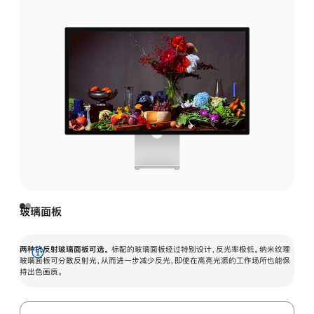
玻璃面板
两种抗反射玻璃面板可选。
标配的玻璃面板经过特别设计，反光率极低。纳米纹理
展
玻璃面板可分散反射光，从而进一步减少反光，即使在高亮光源的工作场所也能保
持出色画质。
开