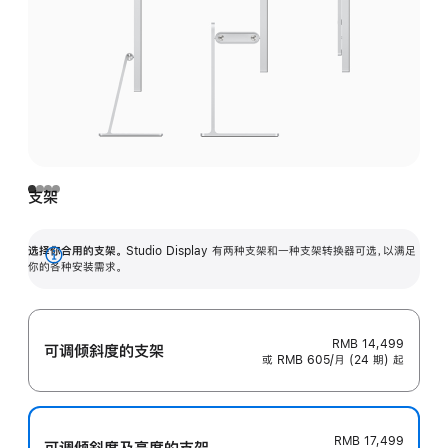
支架
选择你合用的支架。
Studio Display 有两种支架和一种支架转换器可选，以满足
展
你的各种安装需求。
开
RMB 14,499
可调倾斜度的支架
或 RMB 605/月 (24 期) 起
RMB 17,499
可调倾斜度及高‍度的支‍架