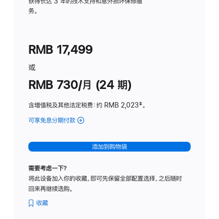
务
获得长达 3 年的技术支持和意外损坏保修服
务。
计
划
(适
RMB 17,499
用
于
或
Studio
RMB 730/月 (24 期)
Display
含增值税及其他法定税费
：约 RMB 2,023
脚
‡。
注
可享免息分期付款
(Studio
Display
-
添加到购物袋
纳
米
需要考虑一下？
纹
将此设备加入你的收藏，即可先保留全部配置选择，之后随时
理
回来再继续选购。
玻
璃
收藏
面