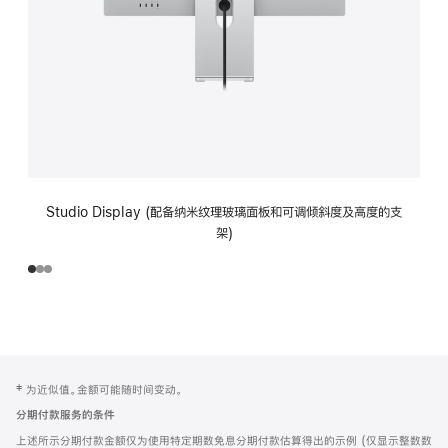
Studio Display (配备纳米纹理玻璃面板和可调倾斜度及高度的支
架)
网
脚
‡ 为近似值。金额可能随时间变动。
注
页
分期付款服务的条件
页
上述所示分期付款金额仅为使用特定期数免息分期付款估算得出的示例 (仅显示整数数