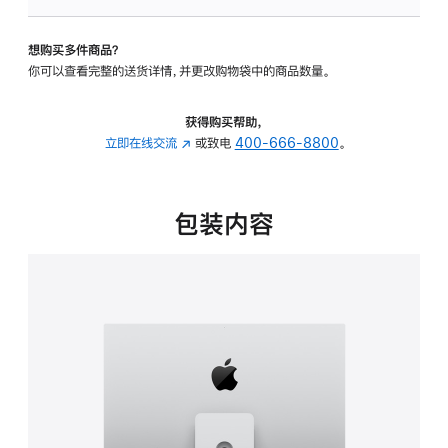
板
-
想购买多件商品？
可
你可以查看完整的送货详情，并更改购物袋中的商品数量。
调
倾
斜
获得购买帮助，
度
立即在线交流
(在
或致电
400-666-8800
。
及
新
高
窗
度
口
包装内容
的
中
支
打
架
开)
的
分
期
付
款
选
项)