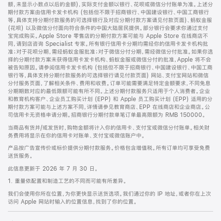
脚
额，未显示小数点以后的金额)，实际支付金额以银行、花呗或微信分付账单为准。上述分
期付款方案由信用卡发卡机构 (包括但不限于招商银行、中国建设银行、中国工商银行
等，具体支持分期付款服务的可选择银行及对应分期付款方案请见付款页面)、蚂蚁金服
(花呗) 以及微信分付面向符合条件的中国大陆居民提供。部分银行会要求你通过支付
宝完成购买。Apple Store 零售店的分期付款方案可能与 Apple Store 在线商店不
同，请到店咨询 Specialist 专家。所有银行信用卡分期均需经你的信用卡发卡机构批
准；对于花呗分期，需经蚂蚁金服批准；对于微信分付分期，需经微信分付批准。如果你选
择的分期付款方案未获得信用卡发卡机构、蚂蚁金服或微信分付的批准，Apple 将不会
被告知原因。请参阅信用卡发卡机构 (包括但不限于招商银行、中国建设银行、中国工商
银行等，具体支持分期付款服务的可选择银行请见付款页面) 网站、支付宝网站和微信
分付服务页面，了解相关条件、费用和收费。订单可能需要满足特定金额要求，不同免息
分期期数对应的最低限额可能有所不同。上述分期付款服务只适用于个人消费者。企业
和教育机构客户、企业员工购买计划 (EPP) 和 Apple 员工购买计划 (EPP) 适用的分
期付款方案可能与上述方案不同，详情请参见教育商店、EPP 在线商店和企业商店。公
司信用卡无资格申请分期。招商银行分期付款单笔订单最高限额为 RMB 150000。
当商品有货并/或发货时，购物金额将计入你的信用卡、支付宝或微信分付账单。相关财
务费用将显示在你的信用卡对账单、支付宝或微信账户中。
产品按广告宣传价或标价提供分期付款服务。价格包含增值税。所有订单均可享受免费
送货服务。
此信息更新于 2026 年 7 月 30 日。
1. 重量依配置和制造工艺的不同而可能有所差异。
我们会使用你所在位置，为你更快显示送货选项。我们通过你的 IP 地址，或者你在上次
访问 Apple 网站时输入的位置信息，找到了你的位置。