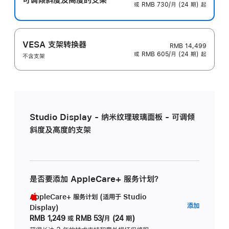
或 RMB 730/月 (24 期) 起
VESA 支架转换器
RMB 14,499
或 RMB 605/月 (24 期) 起
不含支架
Studio Display - 纳米纹理玻璃面板 - 可调倾
斜度及高度的支架
是否要添加 AppleCare+ 服务计划？
AppleCare+ 服务计划 (适用于 Studio
AppleC
添加
Display)
服
RMB 1,249
或
RMB 53/月 (24 期)