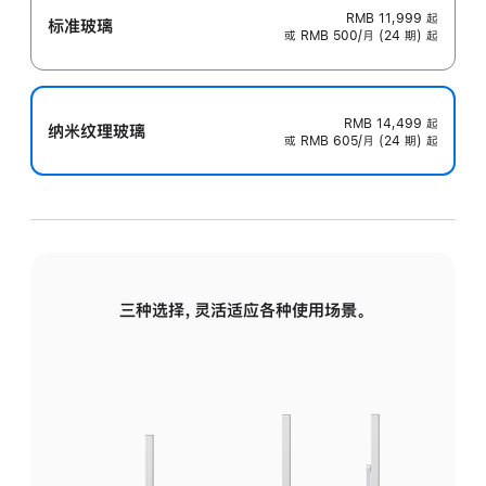
RMB 11,999
起
标准玻璃
或 RMB 500/月 (24 期) 起
RMB 14,499
起
纳米纹理玻璃
或 RMB 605/月 (24 期) 起
三种选择，灵活适应各种使用场景。
标