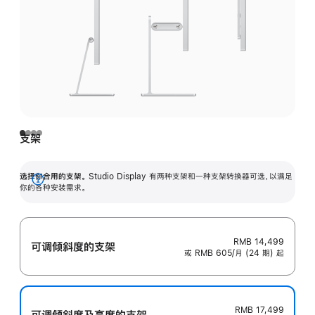
支架
选择你合用的支架。
Studio Display 有两种支架和一种支架转换器可选，以满足
展
你的各种安装需求。
开
RMB 14,499
可调倾斜度的支架
或 RMB 605/月 (24 期) 起
RMB 17,499
可调倾斜度及高‍度的支‍架