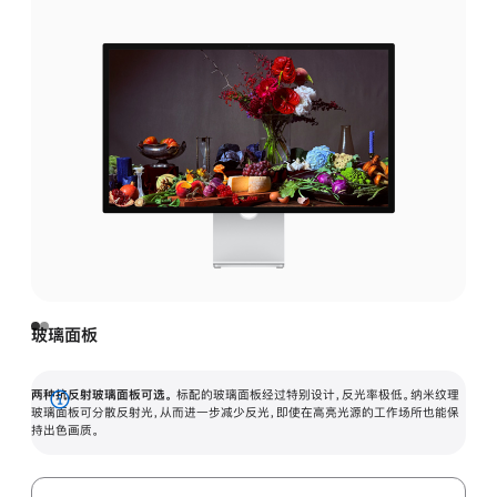
玻璃面板
两种抗反射玻璃面板可选。
标配的玻璃面板经过特别设计，反光率极低。纳米纹理
展
玻璃面板可分散反射光，从而进一步减少反光，即使在高亮光源的工作场所也能保
持出色画质。
开