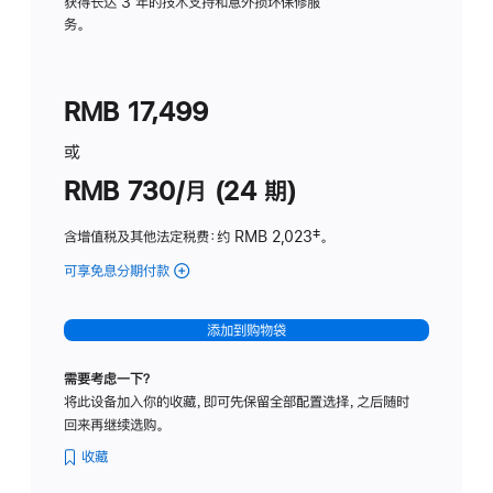
务
获得长达 3 年的技术支持和意外损坏保修服
务。
计
划
(适
RMB 17,499
用
于
或
Studio
RMB 730/月 (24 期)
Display
含增值税及其他法定税费
：约 RMB 2,023
脚
‡。
注
可享免息分期付款
(Studio
Display
-
添加到购物袋
纳
米
需要考虑一下？
纹
将此设备加入你的收藏，即可先保留全部配置选择，之后随时
理
回来再继续选购。
玻
璃
收藏
面