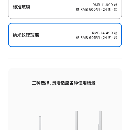
RMB 11,999
起
标准玻璃
或 RMB 500/月 (24 期) 起
RMB 14,499
起
纳米纹理玻璃
或 RMB 605/月 (24 期) 起
三种选择，灵活适应各种使用场景。
标