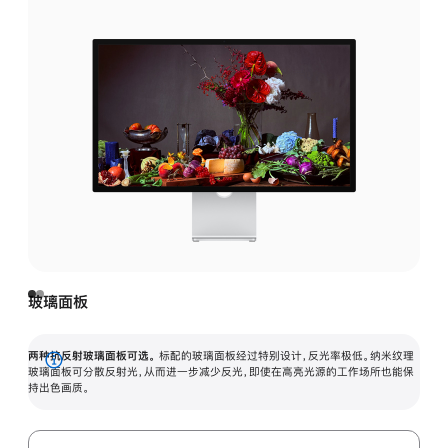
玻璃面板
两种抗反射玻璃面板可选。
标配的玻璃面板经过特别设计，反光率极低。纳米纹理
展
玻璃面板可分散反射光，从而进一步减少反光，即使在高亮光源的工作场所也能保
持出色画质。
开