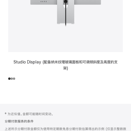
Studio Display (配备纳米纹理玻璃面板和可调倾斜度及高度的支
架)
网
脚
‡ 为近似值。金额可能随时间变动。
注
页
分期付款服务的条件
页
上述所示分期付款金额仅为使用特定期数免息分期付款估算得出的示例 (仅显示整数数