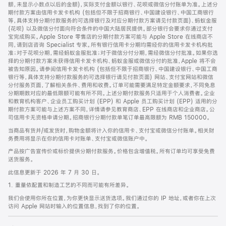
脚
额，未显示小数点以后的金额)，实际支付金额以银行、花呗或微信分付账单为准。上述分
期付款方案由信用卡发卡机构 (包括但不限于招商银行、中国建设银行、中国工商银行
等，具体支持分期付款服务的可选择银行及对应分期付款方案请见付款页面)、蚂蚁金服
(花呗) 以及微信分付面向符合条件的中国大陆居民提供。部分银行会要求你通过支付
宝完成购买。Apple Store 零售店的分期付款方案可能与 Apple Store 在线商店不
同，请到店咨询 Specialist 专家。所有银行信用卡分期均需经你的信用卡发卡机构批
准；对于花呗分期，需经蚂蚁金服批准；对于微信分付分期，需经微信分付批准。如果你选
择的分期付款方案未获得信用卡发卡机构、蚂蚁金服或微信分付的批准，Apple 将不会
被告知原因。请参阅信用卡发卡机构 (包括但不限于招商银行、中国建设银行、中国工商
银行等，具体支持分期付款服务的可选择银行请见付款页面) 网站、支付宝网站和微信
分付服务页面，了解相关条件、费用和收费。订单可能需要满足特定金额要求，不同免息
分期期数对应的最低限额可能有所不同。上述分期付款服务只适用于个人消费者。企业
和教育机构客户、企业员工购买计划 (EPP) 和 Apple 员工购买计划 (EPP) 适用的分
期付款方案可能与上述方案不同，详情请参见教育商店、EPP 在线商店和企业商店。公
司信用卡无资格申请分期。招商银行分期付款单笔订单最高限额为 RMB 150000。
当商品有货并/或发货时，购物金额将计入你的信用卡、支付宝或微信分付账单。相关财
务费用将显示在你的信用卡对账单、支付宝或微信账户中。
产品按广告宣传价或标价提供分期付款服务。价格包含增值税。所有订单均可享受免费
送货服务。
此信息更新于 2026 年 7 月 30 日。
1. 重量依配置和制造工艺的不同而可能有所差异。
我们会使用你所在位置，为你更快显示送货选项。我们通过你的 IP 地址，或者你在上次
访问 Apple 网站时输入的位置信息，找到了你的位置。