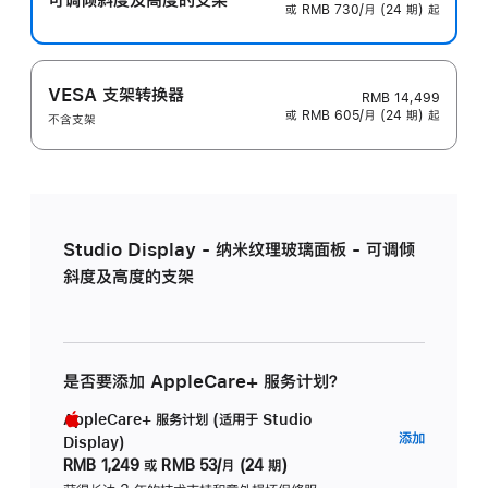
或 RMB 730/月 (24 期) 起
VESA 支架转换器
RMB 14,499
或 RMB 605/月 (24 期) 起
不含支架
Studio Display - 纳米纹理玻璃面板 - 可调倾
斜度及高度的支架
是否要添加 AppleCare+ 服务计划？
AppleCare+ 服务计划 (适用于 Studio
AppleC
添加
Display)
服
RMB 1,249
或
RMB 53/月 (24 期)