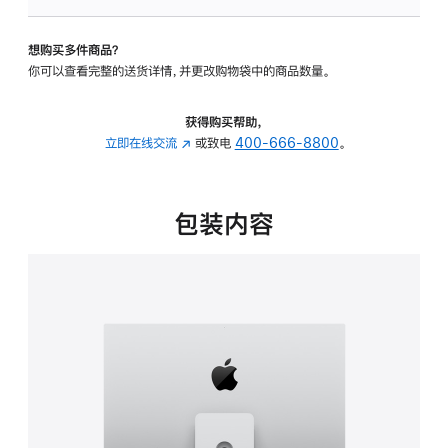
板
-
想购买多件商品？
可
你可以查看完整的送货详情，并更改购物袋中的商品数量。
调
倾
斜
获得购买帮助，
度
立即在线交流
(在
或致电
400-666-8800
。
及
新
高
窗
度
口
包装内容
的
中
支
打
架
开)
的
分
期
付
款
选
项)