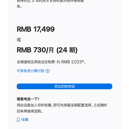
务
获得长达 3 年的技术支持和意外损坏保修服
务。
计
划
(适
RMB 17,499
用
于
或
Studio
RMB 730/月 (24 期)
Display
含增值税及其他法定税费
：约 RMB 2,023
脚
‡。
注
可享免息分期付款
(Studio
Display
-
添加到购物袋
纳
米
需要考虑一下？
纹
将此设备加入你的收藏，即可先保留全部配置选择，之后随时
理
回来再继续选购。
玻
璃
收藏
面