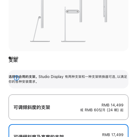
支架
选择你合用的支架。
Studio Display 有两种支架和一种支架转换器可选，以满足
展
你的各种安装需求。
开
RMB 14,499
可调倾斜度的支架
或 RMB 605/月 (24 期) 起
RMB 17,499
可调倾斜度及高‍度的支‍架