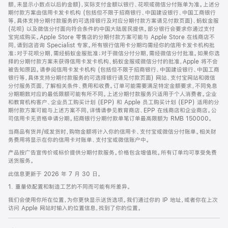
脚
额，未显示小数点以后的金额)，实际支付金额以银行、花呗或微信分付账单为准。上述分
期付款方案由信用卡发卡机构 (包括但不限于招商银行、中国建设银行、中国工商银行
等，具体支持分期付款服务的可选择银行及对应分期付款方案请见付款页面)、蚂蚁金服
(花呗) 以及微信分付面向符合条件的中国大陆居民提供。部分银行会要求你通过支付
宝完成购买。Apple Store 零售店的分期付款方案可能与 Apple Store 在线商店不
同，请到店咨询 Specialist 专家。所有银行信用卡分期均需经你的信用卡发卡机构批
准；对于花呗分期，需经蚂蚁金服批准；对于微信分付分期，需经微信分付批准。如果你选
择的分期付款方案未获得信用卡发卡机构、蚂蚁金服或微信分付的批准，Apple 将不会
被告知原因。请参阅信用卡发卡机构 (包括但不限于招商银行、中国建设银行、中国工商
银行等，具体支持分期付款服务的可选择银行请见付款页面) 网站、支付宝网站和微信
分付服务页面，了解相关条件、费用和收费。订单可能需要满足特定金额要求，不同免息
分期期数对应的最低限额可能有所不同。上述分期付款服务只适用于个人消费者。企业
和教育机构客户、企业员工购买计划 (EPP) 和 Apple 员工购买计划 (EPP) 适用的分
期付款方案可能与上述方案不同，详情请参见教育商店、EPP 在线商店和企业商店。公
司信用卡无资格申请分期。招商银行分期付款单笔订单最高限额为 RMB 150000。
当商品有货并/或发货时，购物金额将计入你的信用卡、支付宝或微信分付账单。相关财
务费用将显示在你的信用卡对账单、支付宝或微信账户中。
产品按广告宣传价或标价提供分期付款服务。价格包含增值税。所有订单均可享受免费
送货服务。
此信息更新于 2026 年 7 月 30 日。
1. 重量依配置和制造工艺的不同而可能有所差异。
我们会使用你所在位置，为你更快显示送货选项。我们通过你的 IP 地址，或者你在上次
访问 Apple 网站时输入的位置信息，找到了你的位置。