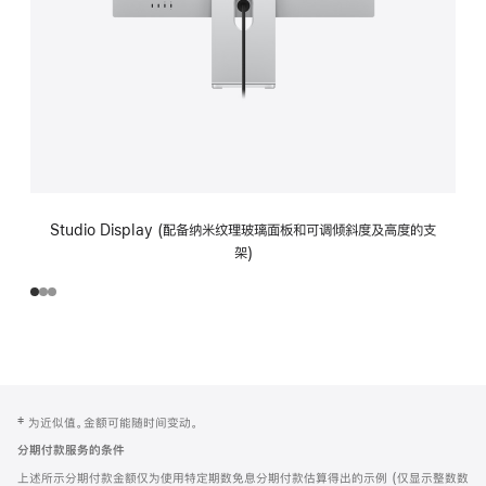
Studio Display (配备纳米纹理玻璃面板和可调倾斜度及高度的支
架)
网
脚
‡ 为近似值。金额可能随时间变动。
注
页
分期付款服务的条件
页
上述所示分期付款金额仅为使用特定期数免息分期付款估算得出的示例 (仅显示整数数