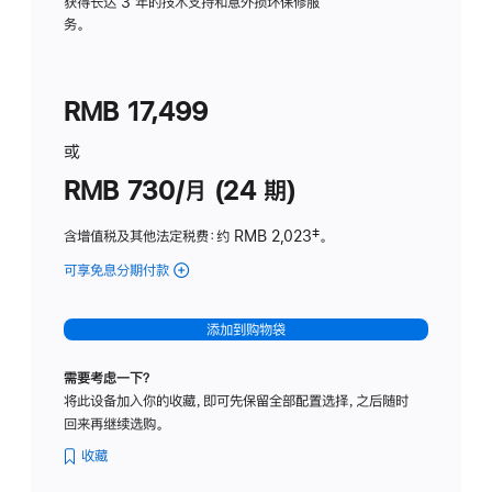
务
获得长达 3 年的技术支持和意外损坏保修服
务。
计
划
(适
RMB 17,499
用
于
或
Studio
RMB 730/月 (24 期)
Display
含增值税及其他法定税费
：约 RMB 2,023
脚
‡。
注
可享免息分期付款
(Studio
Display
-
添加到购物袋
纳
米
需要考虑一下？
纹
将此设备加入你的收藏，即可先保留全部配置选择，之后随时
理
回来再继续选购。
玻
璃
收藏
面