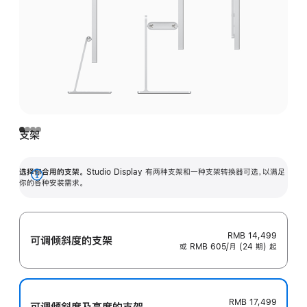
支架
选择你合用的支架。
Studio Display 有两种支架和一种支架转换器可选，以满足
展
你的各种安装需求。
开
RMB 14,499
可调倾斜度的支架
或 RMB 605/月 (24 期) 起
RMB 17,499
可调倾斜度及高‍度的支‍架