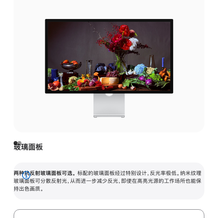
玻璃面板
两种抗反射玻璃面板可选。
标配的玻璃面板经过特别设计，反光率极低。纳米纹理
展
玻璃面板可分散反射光，从而进一步减少反光，即使在高亮光源的工作场所也能保
持出色画质。
开