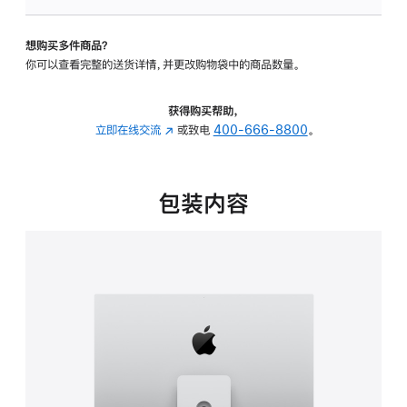
板
-
想购买多件商品？
可
你可以查看完整的送货详情，并更改购物袋中的商品数量。
调
倾
斜
获得购买帮助，
度
立即在线交流
(在
或致电
400-666-8800
。
及
新
高
窗
度
口
包装内容
的
中
支
打
架
开)
的
分
期
付
款
选
项)