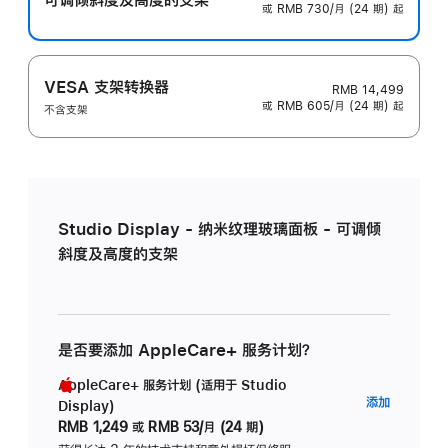
或 RMB 730/月 (24 期) 起
VESA 支架转换器
RMB 14,499
或 RMB 605/月 (24 期) 起
不含支架
Studio Display - 纳米纹理玻璃面板 - 可调倾
斜度及高度的支架
是否要添加 AppleCare+ 服务计划？
AppleCare+ 服务计划 (适用于 Studio
AppleC
添加
Display)
服
RMB 1,249
或
RMB 53/月 (24 期)