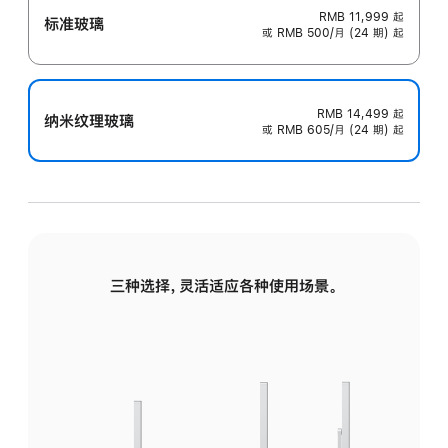
RMB 11,999
起
标准玻璃
或 RMB 500/月 (24 期) 起
RMB 14,499
起
纳米纹理玻璃
或 RMB 605/月 (24 期) 起
三种选择，灵活适应各种使用场景。
标