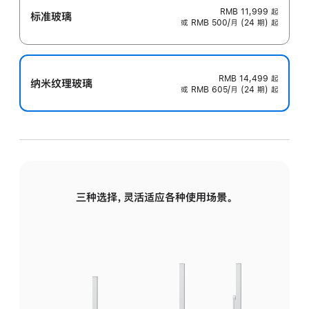
RMB 11,999
起
标准玻璃
或 RMB 500/月 (24 期) 起
RMB 14,499
起
纳米纹理玻璃
或 RMB 605/月 (24 期) 起
三种选择，灵活适应各种使用场景。
标