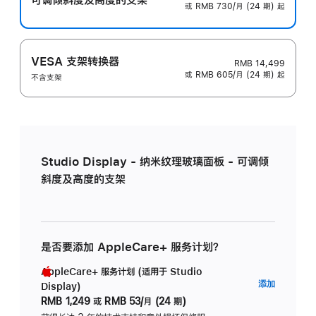
或 RMB 730/月 (24 期) 起
VESA 支架转换器
RMB 14,499
或 RMB 605/月 (24 期) 起
不含支架
Studio Display - 纳米纹理玻璃面板 - 可调倾
斜度及高度的支架
是否要添加 AppleCare+ 服务计划？
AppleCare+ 服务计划 (适用于 Studio
AppleC
添加
Display)
服
RMB 1,249
或
RMB 53/月 (24 期)