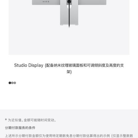
Studio Display (配备纳米纹理玻璃面板和可调倾斜度及高度的支
架)
网
脚
‡ 为近似值。金额可能随时间变动。
注
页
分期付款服务的条件
页
上述所示分期付款金额仅为使用特定期数免息分期付款估算得出的示例 (仅显示整数数