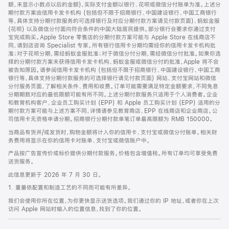
脚
额，未显示小数点以后的金额)，实际支付金额以银行、花呗或微信分付账单为准。上述分
期付款方案由信用卡发卡机构 (包括但不限于招商银行、中国建设银行、中国工商银行
等，具体支持分期付款服务的可选择银行及对应分期付款方案请见付款页面)、蚂蚁金服
(花呗) 以及微信分付面向符合条件的中国大陆居民提供。部分银行会要求你通过支付
宝完成购买。Apple Store 零售店的分期付款方案可能与 Apple Store 在线商店不
同，请到店咨询 Specialist 专家。所有银行信用卡分期均需经你的信用卡发卡机构批
准；对于花呗分期，需经蚂蚁金服批准；对于微信分付分期，需经微信分付批准。如果你选
择的分期付款方案未获得信用卡发卡机构、蚂蚁金服或微信分付的批准，Apple 将不会
被告知原因。请参阅信用卡发卡机构 (包括但不限于招商银行、中国建设银行、中国工商
银行等，具体支持分期付款服务的可选择银行请见付款页面) 网站、支付宝网站和微信
分付服务页面，了解相关条件、费用和收费。订单可能需要满足特定金额要求，不同免息
分期期数对应的最低限额可能有所不同。上述分期付款服务只适用于个人消费者。企业
和教育机构客户、企业员工购买计划 (EPP) 和 Apple 员工购买计划 (EPP) 适用的分
期付款方案可能与上述方案不同，详情请参见教育商店、EPP 在线商店和企业商店。公
司信用卡无资格申请分期。招商银行分期付款单笔订单最高限额为 RMB 150000。
当商品有货并/或发货时，购物金额将计入你的信用卡、支付宝或微信分付账单。相关财
务费用将显示在你的信用卡对账单、支付宝或微信账户中。
产品按广告宣传价或标价提供分期付款服务。价格包含增值税。所有订单均可享受免费
送货服务。
此信息更新于 2026 年 7 月 30 日。
1. 重量依配置和制造工艺的不同而可能有所差异。
我们会使用你所在位置，为你更快显示送货选项。我们通过你的 IP 地址，或者你在上次
访问 Apple 网站时输入的位置信息，找到了你的位置。