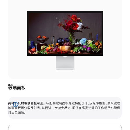
玻璃面板
两种抗反射玻璃面板可选。
标配的玻璃面板经过特别设计，反光率极低。纳米纹理
展
玻璃面板可分散反射光，从而进一步减少反光，即使在高亮光源的工作场所也能保
持出色画质。
开