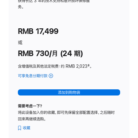
务
获得长达 3 年的技术支持和意外损坏保修服
务。
计
划
(适
RMB 17,499
用
于
或
Studio
RMB 730/月 (24 期)
Display
含增值税及其他法定税费
：约 RMB 2,023
脚
‡。
注
可享免息分期付款
(Studio
Display
-
添加到购物袋
纳
米
需要考虑一下？
纹
将此设备加入你的收藏，即可先保留全部配置选择，之后随时
理
回来再继续选购。
玻
璃
收藏
面