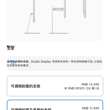
支架
选择你合用的支架。
Studio Display 有两种支架和一种支架转换器可选，以满足
展
你的各种安装需求。
开
RMB 14,499
可调倾斜度的支架
或 RMB 605/月 (24 期) 起
RMB 17,499
可调倾斜度及高‍度的支‍架