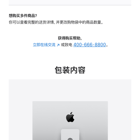
板
-
想购买多件商品？
可
你可以查看完整的送货详情，并更改购物袋中的商品数量。
调
倾
斜
获得购买帮助，
度
立即在线交流
(在
或致电
400-666-8800
。
及
新
高
窗
度
口
包装内容
的
中
支
打
架
开)
的
分
期
付
款
选
项)