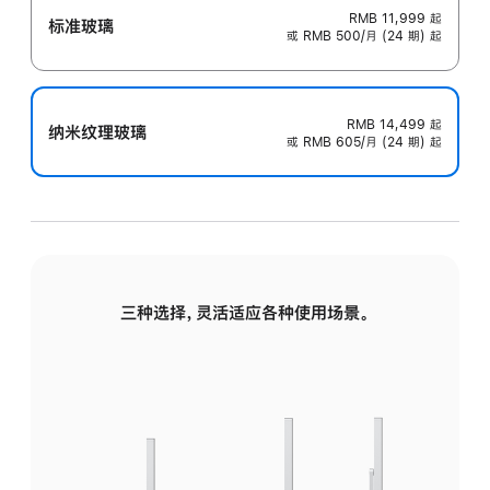
RMB 11,999
起
标准玻璃
或 RMB 500/月 (24 期) 起
RMB 14,499
起
纳米纹理玻璃
或 RMB 605/月 (24 期) 起
三种选择，灵活适应各种使用场景。
标