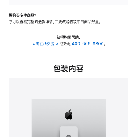
板
-
想购买多件商品？
可
你可以查看完整的送货详情，并更改购物袋中的商品数量。
调
倾
斜
获得购买帮助，
度
立即在线交流
(在
或致电
400-666-8800
。
及
新
高
窗
度
口
包装内容
的
中
支
打
架
开)
的
分
期
付
款
选
项)