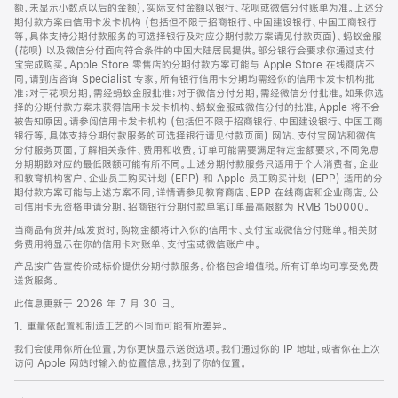
脚
额，未显示小数点以后的金额)，实际支付金额以银行、花呗或微信分付账单为准。上述分
期付款方案由信用卡发卡机构 (包括但不限于招商银行、中国建设银行、中国工商银行
等，具体支持分期付款服务的可选择银行及对应分期付款方案请见付款页面)、蚂蚁金服
(花呗) 以及微信分付面向符合条件的中国大陆居民提供。部分银行会要求你通过支付
宝完成购买。Apple Store 零售店的分期付款方案可能与 Apple Store 在线商店不
同，请到店咨询 Specialist 专家。所有银行信用卡分期均需经你的信用卡发卡机构批
准；对于花呗分期，需经蚂蚁金服批准；对于微信分付分期，需经微信分付批准。如果你选
择的分期付款方案未获得信用卡发卡机构、蚂蚁金服或微信分付的批准，Apple 将不会
被告知原因。请参阅信用卡发卡机构 (包括但不限于招商银行、中国建设银行、中国工商
银行等，具体支持分期付款服务的可选择银行请见付款页面) 网站、支付宝网站和微信
分付服务页面，了解相关条件、费用和收费。订单可能需要满足特定金额要求，不同免息
分期期数对应的最低限额可能有所不同。上述分期付款服务只适用于个人消费者。企业
和教育机构客户、企业员工购买计划 (EPP) 和 Apple 员工购买计划 (EPP) 适用的分
期付款方案可能与上述方案不同，详情请参见教育商店、EPP 在线商店和企业商店。公
司信用卡无资格申请分期。招商银行分期付款单笔订单最高限额为 RMB 150000。
当商品有货并/或发货时，购物金额将计入你的信用卡、支付宝或微信分付账单。相关财
务费用将显示在你的信用卡对账单、支付宝或微信账户中。
产品按广告宣传价或标价提供分期付款服务。价格包含增值税。所有订单均可享受免费
送货服务。
此信息更新于 2026 年 7 月 30 日。
1. 重量依配置和制造工艺的不同而可能有所差异。
我们会使用你所在位置，为你更快显示送货选项。我们通过你的 IP 地址，或者你在上次
访问 Apple 网站时输入的位置信息，找到了你的位置。