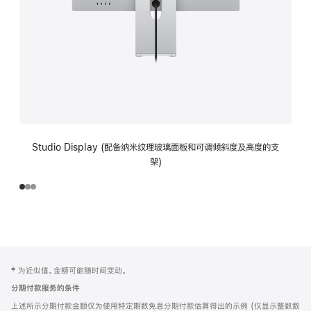
Studio Display (配备纳米纹理玻璃面板和可调倾斜度及高度的支
架)
网
脚
‡ 为近似值。金额可能随时间变动。
注
页
分期付款服务的条件
页
上述所示分期付款金额仅为使用特定期数免息分期付款估算得出的示例 (仅显示整数数