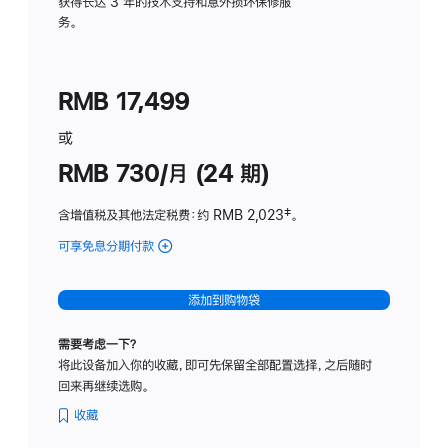
务
获得长达 3 年的技术支持和意外损坏保修服
务。
计
划
(适
RMB 17,499
用
于
或
Studio
RMB 730/月 (24 期)
Display
含增值税及其他法定税费
：约 RMB 2,023
脚
‡。
注
可享免息分期付款
(Studio
Display
-
添加到购物袋
纳
米
需要考虑一下？
纹
将此设备加入你的收藏，即可先保留全部配置选择，之后随时
理
回来再继续选购。
玻
璃
收藏
面