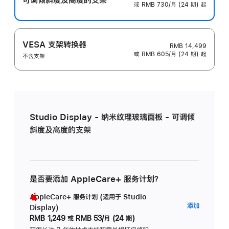
或 RMB 730/月 (24 期) 起
VESA 支架转换器
RMB 14,499
或 RMB 605/月 (24 期) 起
不含支架
Studio Display - 纳米纹理玻璃面板 - 可调倾
斜度及高度的支架
是否要添加 AppleCare+ 服务计划？
AppleCare+ 服务计划 (适用于 Studio
AppleC
添加
Display)
服
RMB 1,249
或
RMB 53/月 (24 期)