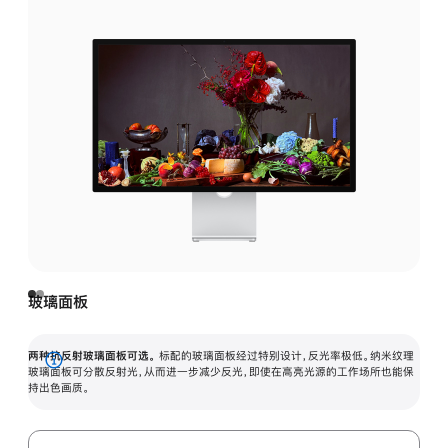
玻璃面板
两种抗反射玻璃面板可选。
标配的玻璃面板经过特别设计，反光率极低。纳米纹理
展
玻璃面板可分散反射光，从而进一步减少反光，即使在高亮光源的工作场所也能保
持出色画质。
开