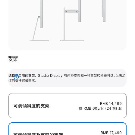
支架
选择你合用的支架。
Studio Display 有两种支架和一种支架转换器可选，以满足
展
你的各种安装需求。
开
RMB 14,499
可调倾斜度的支架
或 RMB 605/月 (24 期) 起
RMB 17,499
可调倾斜度及高‍度的支‍架