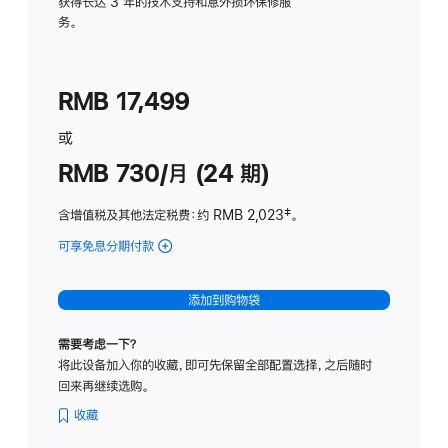
务
获得长达 3 年的技术支持和意外损坏保修服
务。
计
划
(适
RMB 17,499
用
于
或
Studio
RMB 730/月 (24 期)
Display
含增值税及其他法定税费
：约 RMB 2,023
脚
‡。
注
可享免息分期付款
(Studio
Display
-
添加到购物袋
纳
米
需要考虑一下？
纹
将此设备加入你的收藏，即可先保留全部配置选择，之后随时
理
回来再继续选购。
玻
璃
收藏
面