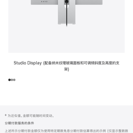
Studio Display (配备纳米纹理玻璃面板和可调倾斜度及高度的支
架)
网
脚
‡ 为近似值。金额可能随时间变动。
注
页
分期付款服务的条件
页
上述所示分期付款金额仅为使用特定期数免息分期付款估算得出的示例 (仅显示整数数