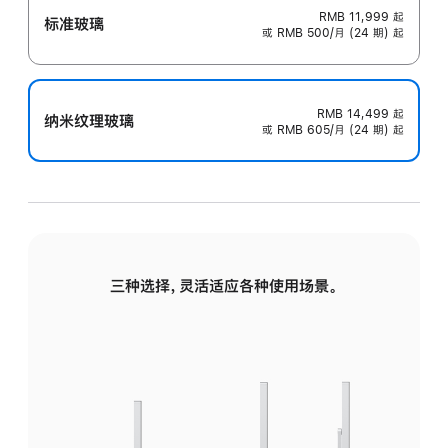
RMB 11,999
起
标准玻璃
或 RMB 500/月 (24 期) 起
RMB 14,499
起
纳米纹理玻璃
或 RMB 605/月 (24 期) 起
三种选择，灵活适应各种使用场景。
标