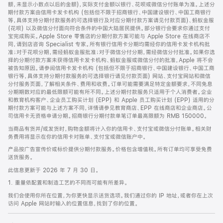
脚
额，未显示小数点以后的金额)，实际支付金额以银行、花呗或微信分付账单为准。上述分
期付款方案由信用卡发卡机构 (包括但不限于招商银行、中国建设银行、中国工商银行
等，具体支持分期付款服务的可选择银行及对应分期付款方案请见付款页面)、蚂蚁金服
(花呗) 以及微信分付面向符合条件的中国大陆居民提供。部分银行会要求你通过支付
宝完成购买。Apple Store 零售店的分期付款方案可能与 Apple Store 在线商店不
同，请到店咨询 Specialist 专家。所有银行信用卡分期均需经你的信用卡发卡机构批
准；对于花呗分期，需经蚂蚁金服批准；对于微信分付分期，需经微信分付批准。如果你选
择的分期付款方案未获得信用卡发卡机构、蚂蚁金服或微信分付的批准，Apple 将不会
被告知原因。请参阅信用卡发卡机构 (包括但不限于招商银行、中国建设银行、中国工商
银行等，具体支持分期付款服务的可选择银行请见付款页面) 网站、支付宝网站和微信
分付服务页面，了解相关条件、费用和收费。订单可能需要满足特定金额要求，不同免息
分期期数对应的最低限额可能有所不同。上述分期付款服务只适用于个人消费者。企业
和教育机构客户、企业员工购买计划 (EPP) 和 Apple 员工购买计划 (EPP) 适用的分
期付款方案可能与上述方案不同，详情请参见教育商店、EPP 在线商店和企业商店。公
司信用卡无资格申请分期。招商银行分期付款单笔订单最高限额为 RMB 150000。
当商品有货并/或发货时，购物金额将计入你的信用卡、支付宝或微信分付账单。相关财
务费用将显示在你的信用卡对账单、支付宝或微信账户中。
产品按广告宣传价或标价提供分期付款服务。价格包含增值税。所有订单均可享受免费
送货服务。
此信息更新于 2026 年 7 月 30 日。
1. 重量依配置和制造工艺的不同而可能有所差异。
我们会使用你所在位置，为你更快显示送货选项。我们通过你的 IP 地址，或者你在上次
访问 Apple 网站时输入的位置信息，找到了你的位置。