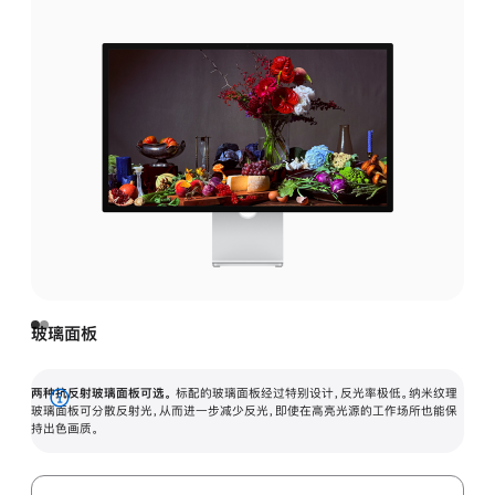
玻璃面板
两种抗反射玻璃面板可选。
标配的玻璃面板经过特别设计，反光率极低。纳米纹理
展
玻璃面板可分散反射光，从而进一步减少反光，即使在高亮光源的工作场所也能保
持出色画质。
开