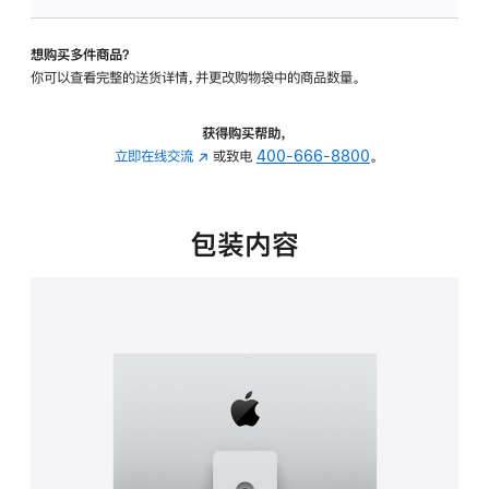
板
-
想购买多件商品？
可
你可以查看完整的送货详情，并更改购物袋中的商品数量。
调
倾
斜
获得购买帮助，
度
立即在线交流
(在
或致电
400-666-8800
。
及
新
高
窗
度
口
包装内容
的
中
支
打
架
开)
的
分
期
付
款
选
项)