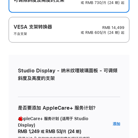
或 RMB 730/月 (24 期) 起
VESA 支架转换器
RMB 14,499
或 RMB 605/月 (24 期) 起
不含支架
Studio Display - 纳米纹理玻璃面板 - 可调倾
斜度及高度的支架
是否要添加 AppleCare+ 服务计划？
AppleCare+ 服务计划 (适用于 Studio
AppleC
添加
Display)
服
RMB 1,249
或
RMB 53/月 (24 期)