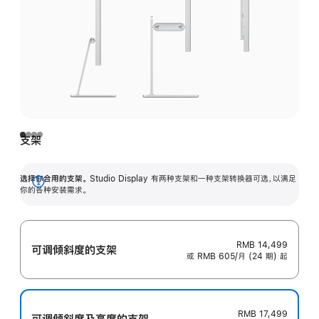
支架
选择你合用的支架。
Studio Display 有两种支架和一种支架转换器可选，以满足
展
你的各种安装需求。
开
RMB 14,499
可调倾斜度的支架
或 RMB 605/月 (24 期) 起
RMB 17,499
可调倾斜度及高‍度的支‍架