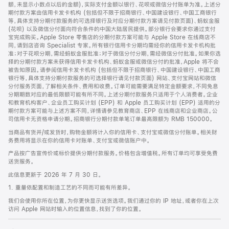
脚
额，未显示小数点以后的金额)，实际支付金额以银行、花呗或微信分付账单为准。上述分
期付款方案由信用卡发卡机构 (包括但不限于招商银行、中国建设银行、中国工商银行
等，具体支持分期付款服务的可选择银行及对应分期付款方案请见付款页面)、蚂蚁金服
(花呗) 以及微信分付面向符合条件的中国大陆居民提供。部分银行会要求你通过支付
宝完成购买。Apple Store 零售店的分期付款方案可能与 Apple Store 在线商店不
同，请到店咨询 Specialist 专家。所有银行信用卡分期均需经你的信用卡发卡机构批
准；对于花呗分期，需经蚂蚁金服批准；对于微信分付分期，需经微信分付批准。如果你选
择的分期付款方案未获得信用卡发卡机构、蚂蚁金服或微信分付的批准，Apple 将不会
被告知原因。请参阅信用卡发卡机构 (包括但不限于招商银行、中国建设银行、中国工商
银行等，具体支持分期付款服务的可选择银行请见付款页面) 网站、支付宝网站和微信
分付服务页面，了解相关条件、费用和收费。订单可能需要满足特定金额要求，不同免息
分期期数对应的最低限额可能有所不同。上述分期付款服务只适用于个人消费者。企业
和教育机构客户、企业员工购买计划 (EPP) 和 Apple 员工购买计划 (EPP) 适用的分
期付款方案可能与上述方案不同，详情请参见教育商店、EPP 在线商店和企业商店。公
司信用卡无资格申请分期。招商银行分期付款单笔订单最高限额为 RMB 150000。
当商品有货并/或发货时，购物金额将计入你的信用卡、支付宝或微信分付账单。相关财
务费用将显示在你的信用卡对账单、支付宝或微信账户中。
产品按广告宣传价或标价提供分期付款服务。价格包含增值税。所有订单均可享受免费
送货服务。
此信息更新于 2026 年 7 月 30 日。
1. 重量依配置和制造工艺的不同而可能有所差异。
我们会使用你所在位置，为你更快显示送货选项。我们通过你的 IP 地址，或者你在上次
访问 Apple 网站时输入的位置信息，找到了你的位置。