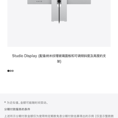
Studio Display (配备纳米纹理玻璃面板和可调倾斜度及高度的支
架)
网
脚
‡ 为近似值。金额可能随时间变动。
注
页
分期付款服务的条件
页
上述所示分期付款金额仅为使用特定期数免息分期付款估算得出的示例 (仅显示整数数