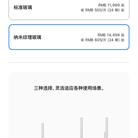
RMB 11,999
起
标准玻璃
或 RMB 500/月 (24 期) 起
RMB 14,499
起
纳米纹理玻璃
或 RMB 605/月 (24 期) 起
三种选择，灵活适应各种使用场景。
标