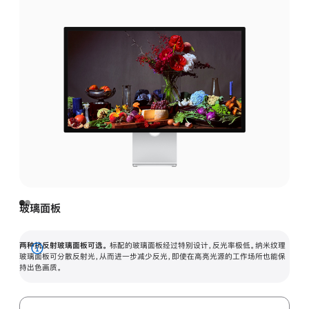
玻璃面板
两种抗反射玻璃面板可选。
标配的玻璃面板经过特别设计，反光率极低。纳米纹理
展
玻璃面板可分散反射光，从而进一步减少反光，即使在高亮光源的工作场所也能保
持出色画质。
开