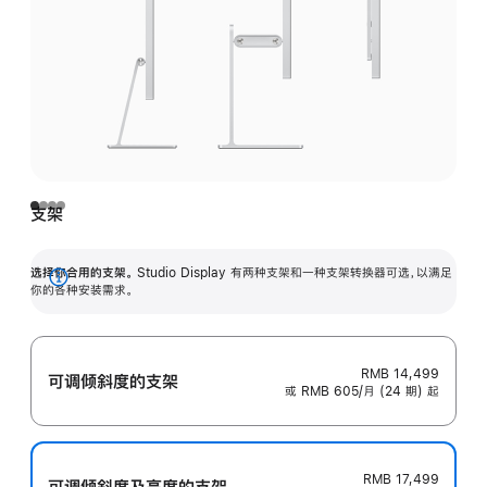
支架
选择你合用的支架。
Studio Display 有两种支架和一种支架转换器可选，以满足
展
你的各种安装需求。
开
RMB 14,499
可调倾斜度的支架
或 RMB 605/月 (24 期) 起
RMB 17,499
可调倾斜度及高‍度的支‍架