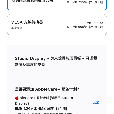
或 RMB 730/月 (24 期) 起
VESA 支架转换器
RMB 14,499
或 RMB 605/月 (24 期) 起
不含支架
Studio Display - 纳米纹理玻璃面板 - 可调倾
斜度及高度的支架
是否要添加 AppleCare+ 服务计划？
AppleCare+ 服务计划 (适用于 Studio
AppleC
添加
Display)
服
RMB 1,249
或
RMB 53/月 (24 期)