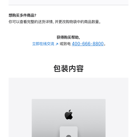
板
-
想购买多件商品？
可
你可以查看完整的送货详情，并更改购物袋中的商品数量。
调
倾
斜
获得购买帮助，
度
立即在线交流
(在
或致电
400-666-8800
。
及
新
高
窗
度
口
包装内容
的
中
支
打
架
开)
的
分
期
付
款
选
项)