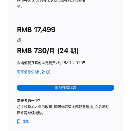
务
获得长达 3 年的技术支持和意外损坏保修服
务。
计
划
(适
RMB 17,499
用
于
或
Studio
RMB 730/月 (24 期)
Display
含增值税及其他法定税费
：约 RMB 2,023
脚
‡。
注
可享免息分期付款
(Studio
Display
-
添加到购物袋
纳
米
需要考虑一下？
纹
将此设备加入你的收藏，即可先保留全部配置选择，之后随时
理
回来再继续选购。
玻
璃
收藏
面