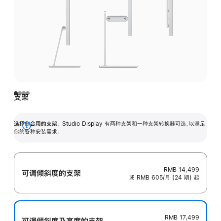
支架
选择你合用的支架。
Studio Display 有两种支架和一种支架转换器可选，以满足
展
你的各种安装需求。
开
RMB 14,499
可调倾斜度的支架
或 RMB 605/月 (24 期) 起
RMB 17,499
可调倾斜度及高‍度的支‍架