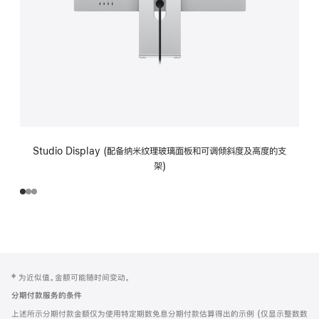
Studio Display (配备纳米纹理玻璃面板和可调倾斜度及高度的支
架)
网
脚
‡ 为近似值。金额可能随时间变动。
注
页
分期付款服务的条件
页
上述所示分期付款金额仅为使用特定期数免息分期付款估算得出的示例 (仅显示整数数