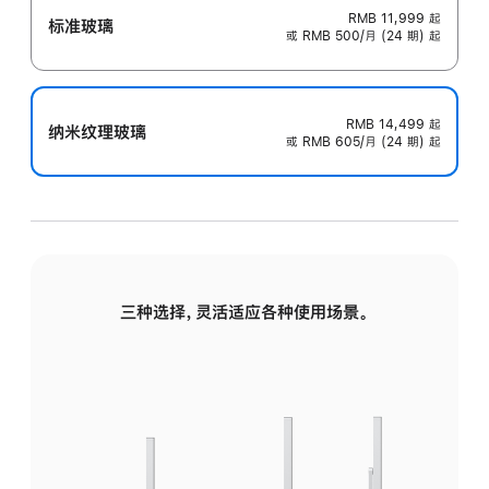
RMB 11,999
起
标准玻璃
或 RMB 500/月 (24 期) 起
RMB 14,499
起
纳米纹理玻璃
或 RMB 605/月 (24 期) 起
三种选择，灵活适应各种使用场景。
标