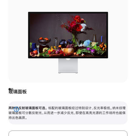
玻璃面板
两种抗反射玻璃面板可选。
标配的玻璃面板经过特别设计，反光率极低。纳米纹理
展
玻璃面板可分散反射光，从而进一步减少反光，即使在高亮光源的工作场所也能保
持出色画质。
开