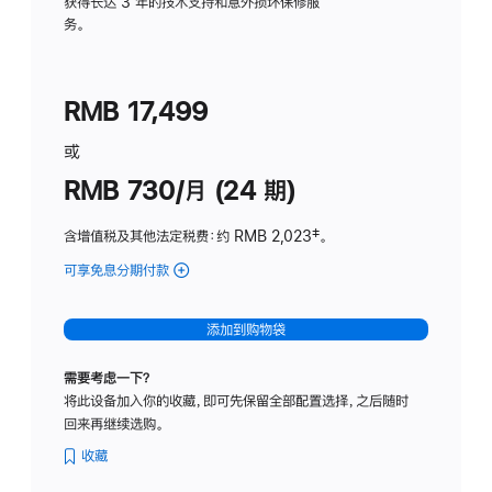
务
获得长达 3 年的技术支持和意外损坏保修服
务。
计
划
(适
RMB 17,499
用
于
或
Studio
RMB 730/月 (24 期)
Display
含增值税及其他法定税费
：约 RMB 2,023
脚
‡。
注
可享免息分期付款
(Studio
Display
-
添加到购物袋
纳
米
需要考虑一下？
纹
将此设备加入你的收藏，即可先保留全部配置选择，之后随时
理
回来再继续选购。
玻
璃
收藏
面