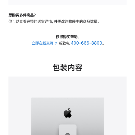
板
-
想购买多件商品？
可
你可以查看完整的送货详情，并更改购物袋中的商品数量。
调
倾
斜
获得购买帮助，
度
立即在线交流
(在
或致电
400-666-8800
。
及
新
高
窗
度
口
包装内容
的
中
支
打
架
开)
的
分
期
付
款
选
项)