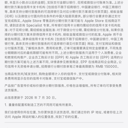
脚
额，未显示小数点以后的金额)，实际支付金额以银行、花呗或微信分付账单为准。上述分
期付款方案由信用卡发卡机构 (包括但不限于招商银行、中国建设银行、中国工商银行
等，具体支持分期付款服务的可选择银行及对应分期付款方案请见付款页面)、蚂蚁金服
(花呗) 以及微信分付面向符合条件的中国大陆居民提供。部分银行会要求你通过支付
宝完成购买。Apple Store 零售店的分期付款方案可能与 Apple Store 在线商店不
同，请到店咨询 Specialist 专家。所有银行信用卡分期均需经你的信用卡发卡机构批
准；对于花呗分期，需经蚂蚁金服批准；对于微信分付分期，需经微信分付批准。如果你选
择的分期付款方案未获得信用卡发卡机构、蚂蚁金服或微信分付的批准，Apple 将不会
被告知原因。请参阅信用卡发卡机构 (包括但不限于招商银行、中国建设银行、中国工商
银行等，具体支持分期付款服务的可选择银行请见付款页面) 网站、支付宝网站和微信
分付服务页面，了解相关条件、费用和收费。订单可能需要满足特定金额要求，不同免息
分期期数对应的最低限额可能有所不同。上述分期付款服务只适用于个人消费者。企业
和教育机构客户、企业员工购买计划 (EPP) 和 Apple 员工购买计划 (EPP) 适用的分
期付款方案可能与上述方案不同，详情请参见教育商店、EPP 在线商店和企业商店。公
司信用卡无资格申请分期。招商银行分期付款单笔订单最高限额为 RMB 150000。
当商品有货并/或发货时，购物金额将计入你的信用卡、支付宝或微信分付账单。相关财
务费用将显示在你的信用卡对账单、支付宝或微信账户中。
产品按广告宣传价或标价提供分期付款服务。价格包含增值税。所有订单均可享受免费
送货服务。
此信息更新于 2026 年 7 月 30 日。
1. 重量依配置和制造工艺的不同而可能有所差异。
我们会使用你所在位置，为你更快显示送货选项。我们通过你的 IP 地址，或者你在上次
访问 Apple 网站时输入的位置信息，找到了你的位置。