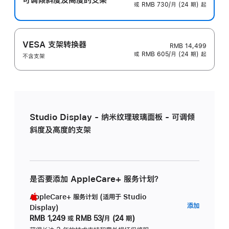
或 RMB 730/月 (24 期) 起
VESA 支架转换器
RMB 14,499
或 RMB 605/月 (24 期) 起
不含支架
Studio Display - 纳米纹理玻璃面板 - 可调倾
斜度及高度的支架
是否要添加 AppleCare+ 服务计划？
AppleCare+ 服务计划 (适用于 Studio
AppleC
添加
Display)
服
RMB 1,249
或
RMB 53/月 (24 期)