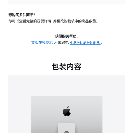
板
-
想购买多件商品？
可
你可以查看完整的送货详情，并更改购物袋中的商品数量。
调
倾
斜
获得购买帮助，
度
立即在线交流
(在
或致电
400-666-8800
。
及
新
高
窗
度
口
包装内容
的
中
支
打
架
开)
的
分
期
付
款
选
项)