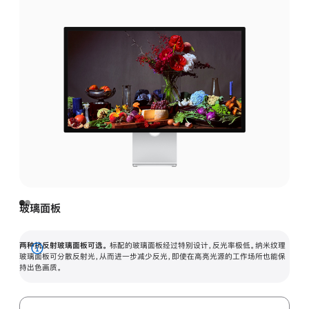
玻璃面板
两种抗反射玻璃面板可选。
标配的玻璃面板经过特别设计，反光率极低。纳米纹理
展
玻璃面板可分散反射光，从而进一步减少反光，即使在高亮光源的工作场所也能保
持出色画质。
开