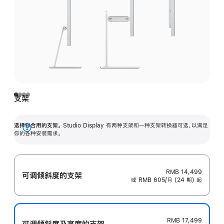
支架
选择你合用的支架。
Studio Display 有两种支架和一种支架转换器可选，以满足
展
你的各种安装需求。
开
RMB 14,499
可调倾斜度的支架
或 RMB 605/月 (24 期) 起
RMB 17,499
可调倾斜度及高‍度的支‍架