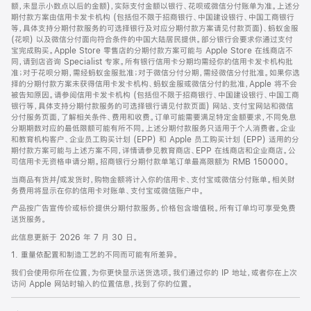
脚
额，未显示小数点以后的金额)，实际支付金额以银行、花呗或微信分付账单为准。上述分
期付款方案由信用卡发卡机构 (包括但不限于招商银行、中国建设银行、中国工商银行
等，具体支持分期付款服务的可选择银行及对应分期付款方案请见付款页面)、蚂蚁金服
(花呗) 以及微信分付面向符合条件的中国大陆居民提供。部分银行会要求你通过支付
宝完成购买。Apple Store 零售店的分期付款方案可能与 Apple Store 在线商店不
同，请到店咨询 Specialist 专家。所有银行信用卡分期均需经你的信用卡发卡机构批
准；对于花呗分期，需经蚂蚁金服批准；对于微信分付分期，需经微信分付批准。如果你选
择的分期付款方案未获得信用卡发卡机构、蚂蚁金服或微信分付的批准，Apple 将不会
被告知原因。请参阅信用卡发卡机构 (包括但不限于招商银行、中国建设银行、中国工商
银行等，具体支持分期付款服务的可选择银行请见付款页面) 网站、支付宝网站和微信
分付服务页面，了解相关条件、费用和收费。订单可能需要满足特定金额要求，不同免息
分期期数对应的最低限额可能有所不同。上述分期付款服务只适用于个人消费者。企业
和教育机构客户、企业员工购买计划 (EPP) 和 Apple 员工购买计划 (EPP) 适用的分
期付款方案可能与上述方案不同，详情请参见教育商店、EPP 在线商店和企业商店。公
司信用卡无资格申请分期。招商银行分期付款单笔订单最高限额为 RMB 150000。
当商品有货并/或发货时，购物金额将计入你的信用卡、支付宝或微信分付账单。相关财
务费用将显示在你的信用卡对账单、支付宝或微信账户中。
产品按广告宣传价或标价提供分期付款服务。价格包含增值税。所有订单均可享受免费
送货服务。
此信息更新于 2026 年 7 月 30 日。
1. 重量依配置和制造工艺的不同而可能有所差异。
我们会使用你所在位置，为你更快显示送货选项。我们通过你的 IP 地址，或者你在上次
访问 Apple 网站时输入的位置信息，找到了你的位置。