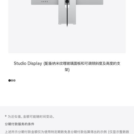
Studio Display (配备纳米纹理玻璃面板和可调倾斜度及高度的支
架)
网
脚
‡ 为近似值。金额可能随时间变动。
注
页
分期付款服务的条件
页
上述所示分期付款金额仅为使用特定期数免息分期付款估算得出的示例 (仅显示整数数