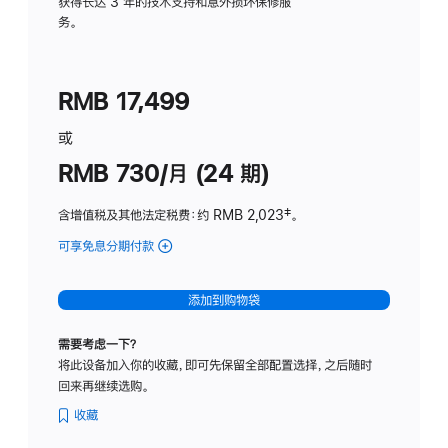
务
获得长达 3 年的技术支持和意外损坏保修服
务。
计
划
(适
RMB 17,499
用
于
或
Studio
RMB 730/月 (24 期)
Display
含增值税及其他法定税费
：约 RMB 2,023
脚
‡。
注
可享免息分期付款
(Studio
Display
-
添加到购物袋
纳
米
需要考虑一下？
纹
将此设备加入你的收藏，即可先保留全部配置选择，之后随时
理
回来再继续选购。
玻
璃
收藏
面