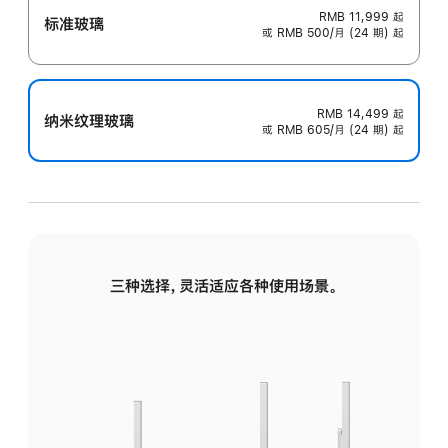
RMB 11,999
起
标准玻璃
或 RMB 500/月 (24 期) 起
RMB 14,499
起
纳米纹理玻璃
或 RMB 605/月 (24 期) 起
三种选择，灵活适应各种使用场景。
标