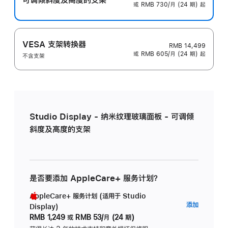
或 RMB 730/月 (24 期) 起
VESA 支架转换器
RMB 14,499
或 RMB 605/月 (24 期) 起
不含支架
Studio Display - 纳米纹理玻璃面板 - 可调倾
斜度及高度的支架
是否要添加 AppleCare+ 服务计划？
AppleCare+ 服务计划 (适用于 Studio
AppleC
添加
Display)
服
RMB 1,249
或
RMB 53/月 (24 期)