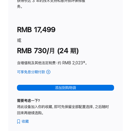
务
获得长达 3 年的技术支持和意外损坏保修服
务。
计
划
(适
RMB 17,499
用
于
或
Studio
RMB 730/月 (24 期)
Display
含增值税及其他法定税费
：约 RMB 2,023
脚
‡。
注
可享免息分期付款
(Studio
Display
-
添加到购物袋
纳
米
需要考虑一下？
纹
将此设备加入你的收藏，即可先保留全部配置选择，之后随时
理
回来再继续选购。
玻
璃
收藏
面