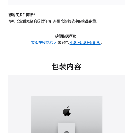
板
-
想购买多件商品？
可
你可以查看完整的送货详情，并更改购物袋中的商品数量。
调
倾
斜
获得购买帮助，
度
立即在线交流
(在
或致电
400-666-8800
。
及
新
高
窗
度
口
包装内容
的
中
支
打
架
开)
的
分
期
付
款
选
项)