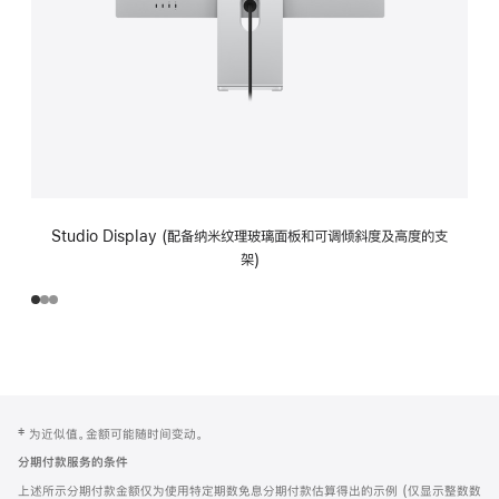
Studio Display (配备纳米纹理玻璃面板和可调倾斜度及高度的支
架)
网
脚
‡ 为近似值。金额可能随时间变动。
注
页
分期付款服务的条件
页
上述所示分期付款金额仅为使用特定期数免息分期付款估算得出的示例 (仅显示整数数