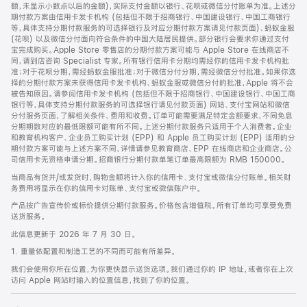
脚
额，未显示小数点以后的金额)，实际支付金额以银行、花呗或微信分付账单为准。上述分
期付款方案由信用卡发卡机构 (包括但不限于招商银行、中国建设银行、中国工商银行
等，具体支持分期付款服务的可选择银行及对应分期付款方案请见付款页面)、蚂蚁金服
(花呗) 以及微信分付面向符合条件的中国大陆居民提供。部分银行会要求你通过支付
宝完成购买。Apple Store 零售店的分期付款方案可能与 Apple Store 在线商店不
同，请到店咨询 Specialist 专家。所有银行信用卡分期均需经你的信用卡发卡机构批
准；对于花呗分期，需经蚂蚁金服批准；对于微信分付分期，需经微信分付批准。如果你选
择的分期付款方案未获得信用卡发卡机构、蚂蚁金服或微信分付的批准，Apple 将不会
被告知原因。请参阅信用卡发卡机构 (包括但不限于招商银行、中国建设银行、中国工商
银行等，具体支持分期付款服务的可选择银行请见付款页面) 网站、支付宝网站和微信
分付服务页面，了解相关条件、费用和收费。订单可能需要满足特定金额要求，不同免息
分期期数对应的最低限额可能有所不同。上述分期付款服务只适用于个人消费者。企业
和教育机构客户、企业员工购买计划 (EPP) 和 Apple 员工购买计划 (EPP) 适用的分
期付款方案可能与上述方案不同，详情请参见教育商店、EPP 在线商店和企业商店。公
司信用卡无资格申请分期。招商银行分期付款单笔订单最高限额为 RMB 150000。
当商品有货并/或发货时，购物金额将计入你的信用卡、支付宝或微信分付账单。相关财
务费用将显示在你的信用卡对账单、支付宝或微信账户中。
产品按广告宣传价或标价提供分期付款服务。价格包含增值税。所有订单均可享受免费
送货服务。
此信息更新于 2026 年 7 月 30 日。
1. 重量依配置和制造工艺的不同而可能有所差异。
我们会使用你所在位置，为你更快显示送货选项。我们通过你的 IP 地址，或者你在上次
访问 Apple 网站时输入的位置信息，找到了你的位置。