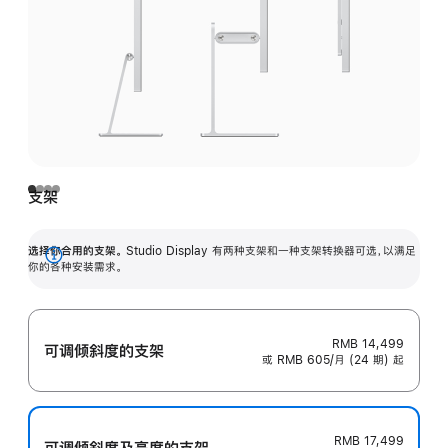
支架
选择你合用的支架。
Studio Display 有两种支架和一种支架转换器可选，以满足
展
你的各种安装需求。
开
RMB 14,499
可调倾斜度的支架
或 RMB 605/月 (24 期) 起
RMB 17,499
可调倾斜度及高‍度的支‍架