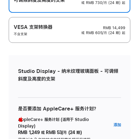
或 RMB 730/月 (24 期) 起
VESA 支架转换器
RMB 14,499
或 RMB 605/月 (24 期) 起
不含支架
Studio Display - 纳米纹理玻璃面板 - 可调倾
斜度及高度的支架
是否要添加 AppleCare+ 服务计划？
AppleCare+ 服务计划 (适用于 Studio
AppleC
添加
Display)
服
RMB 1,249
或
RMB 53/月 (24 期)