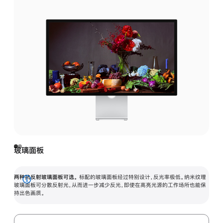
玻璃面板
两种抗反射玻璃面板可选。
标配的玻璃面板经过特别设计，反光率极低。纳米纹理
展
玻璃面板可分散反射光，从而进一步减少反光，即使在高亮光源的工作场所也能保
持出色画质。
开