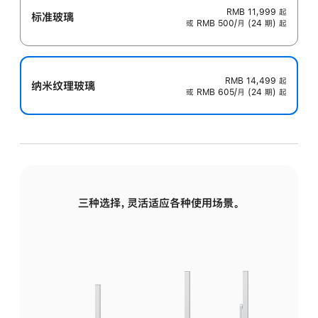
RMB 11,999
起
标准玻璃
或 RMB 500/月 (24 期) 起
RMB 14,499
起
纳米纹理玻璃
或 RMB 605/月 (24 期) 起
三种选择，灵活适应各种使用场景。
标