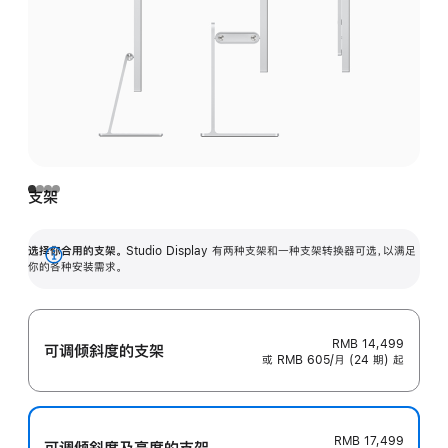
支架
选择你合用的支架。
Studio Display 有两种支架和一种支架转换器可选，以满足
展
你的各种安装需求。
开
RMB 14,499
可调倾斜度的支架
或 RMB 605/月 (24 期) 起
RMB 17,499
可调倾斜度及高‍度的支‍架