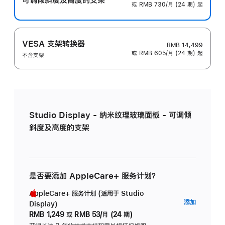
或 RMB 730/月 (24 期) 起
VESA 支架转换器
RMB 14,499
或 RMB 605/月 (24 期) 起
不含支架
Studio Display - 纳米纹理玻璃面板 - 可调倾
斜度及高度的支架
是否要添加 AppleCare+ 服务计划？
AppleCare+ 服务计划 (适用于 Studio
AppleC
添加
Display)
服
RMB 1,249
或
RMB 53/月 (24 期)