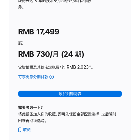
务
获得长达 3 年的技术支持和意外损坏保修服
务。
计
划
(适
RMB 17,499
用
于
或
Studio
RMB 730/月 (24 期)
Display
含增值税及其他法定税费
：约 RMB 2,023
脚
‡。
注
可享免息分期付款
(Studio
Display
-
添加到购物袋
纳
米
需要考虑一下？
纹
将此设备加入你的收藏，即可先保留全部配置选择，之后随时
理
回来再继续选购。
玻
璃
收藏
面