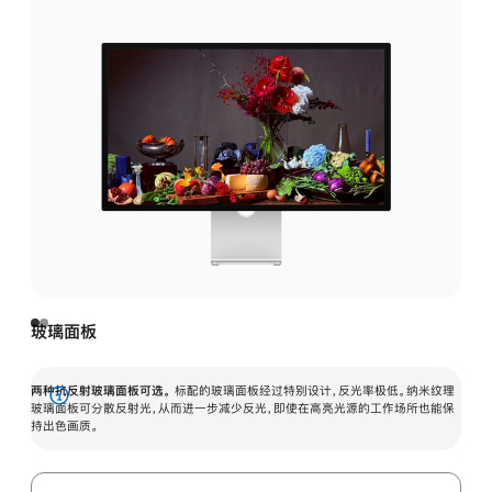
玻璃面板
两种抗反射玻璃面板可选。
标配的玻璃面板经过特别设计，反光率极低。纳米纹理
展
玻璃面板可分散反射光，从而进一步减少反光，即使在高亮光源的工作场所也能保
持出色画质。
开