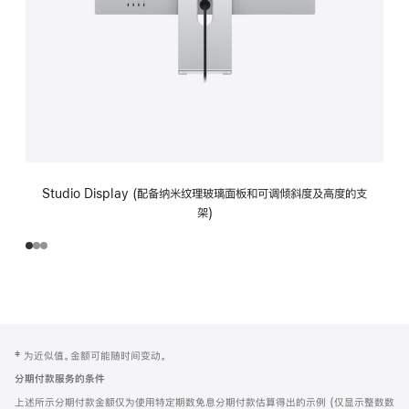
Studio Display (配备纳米纹理玻璃面板和可调倾斜度及高度的支
架)
网
脚
‡ 为近似值。金额可能随时间变动。
注
页
分期付款服务的条件
页
上述所示分期付款金额仅为使用特定期数免息分期付款估算得出的示例 (仅显示整数数