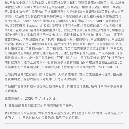
脚
额，未显示小数点以后的金额)，实际支付金额以银行、花呗或微信分付账单为准。上述分
期付款方案由信用卡发卡机构 (包括但不限于招商银行、中国建设银行、中国工商银行
等，具体支持分期付款服务的可选择银行及对应分期付款方案请见付款页面)、蚂蚁金服
(花呗) 以及微信分付面向符合条件的中国大陆居民提供。部分银行会要求你通过支付
宝完成购买。Apple Store 零售店的分期付款方案可能与 Apple Store 在线商店不
同，请到店咨询 Specialist 专家。所有银行信用卡分期均需经你的信用卡发卡机构批
准；对于花呗分期，需经蚂蚁金服批准；对于微信分付分期，需经微信分付批准。如果你选
择的分期付款方案未获得信用卡发卡机构、蚂蚁金服或微信分付的批准，Apple 将不会
被告知原因。请参阅信用卡发卡机构 (包括但不限于招商银行、中国建设银行、中国工商
银行等，具体支持分期付款服务的可选择银行请见付款页面) 网站、支付宝网站和微信
分付服务页面，了解相关条件、费用和收费。订单可能需要满足特定金额要求，不同免息
分期期数对应的最低限额可能有所不同。上述分期付款服务只适用于个人消费者。企业
和教育机构客户、企业员工购买计划 (EPP) 和 Apple 员工购买计划 (EPP) 适用的分
期付款方案可能与上述方案不同，详情请参见教育商店、EPP 在线商店和企业商店。公
司信用卡无资格申请分期。招商银行分期付款单笔订单最高限额为 RMB 150000。
当商品有货并/或发货时，购物金额将计入你的信用卡、支付宝或微信分付账单。相关财
务费用将显示在你的信用卡对账单、支付宝或微信账户中。
产品按广告宣传价或标价提供分期付款服务。价格包含增值税。所有订单均可享受免费
送货服务。
此信息更新于 2026 年 7 月 30 日。
1. 重量依配置和制造工艺的不同而可能有所差异。
我们会使用你所在位置，为你更快显示送货选项。我们通过你的 IP 地址，或者你在上次
访问 Apple 网站时输入的位置信息，找到了你的位置。