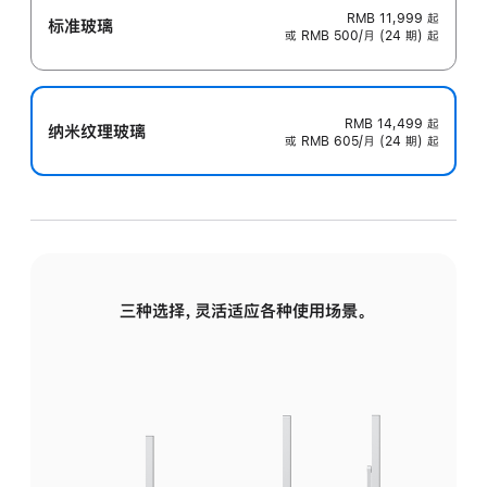
RMB 11,999
起
标准玻璃
或 RMB 500/月 (24 期) 起
RMB 14,499
起
纳米纹理玻璃
或 RMB 605/月 (24 期) 起
三种选择，灵活适应各种使用场景。
标