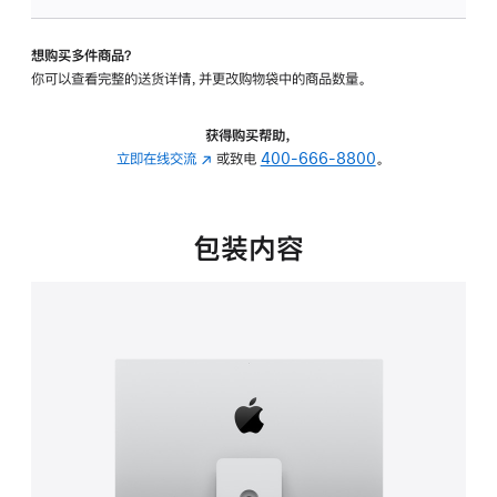
板
-
想购买多件商品？
可
你可以查看完整的送货详情，并更改购物袋中的商品数量。
调
倾
斜
获得购买帮助，
度
立即在线交流
(在
或致电
400-666-8800
。
及
新
高
窗
度
口
包装内容
的
中
支
打
架
开)
的
分
期
付
款
选
项)