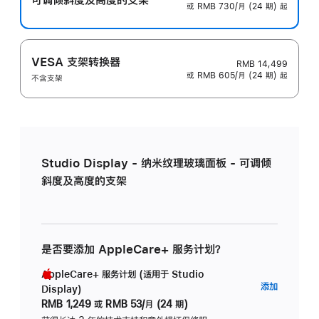
或 RMB 730/月 (24 期) 起
VESA 支架转换器
RMB 14,499
或 RMB 605/月 (24 期) 起
不含支架
Studio Display - 纳米纹理玻璃面板 - 可调倾
斜度及高度的支架
是否要添加 AppleCare+ 服务计划？
AppleCare+ 服务计划 (适用于 Studio
AppleC
添加
Display)
服
RMB 1,249
或
RMB 53/月 (24 期)