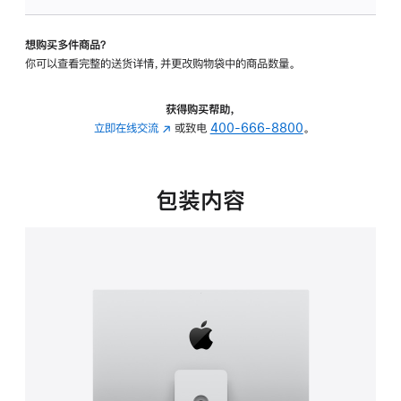
板
-
想购买多件商品？
可
你可以查看完整的送货详情，并更改购物袋中的商品数量。
调
倾
斜
获得购买帮助，
度
立即在线交流
(在
或致电
400-666-8800
。
及
新
高
窗
度
口
包装内容
的
中
支
打
架
开)
的
分
期
付
款
选
项)