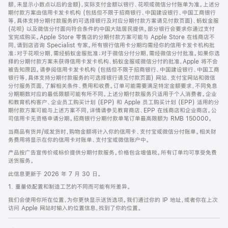
脚
额，未显示小数点以后的金额)，实际支付金额以银行、花呗或微信分付账单为准。上述分
期付款方案由信用卡发卡机构 (包括但不限于招商银行、中国建设银行、中国工商银行
等，具体支持分期付款服务的可选择银行及对应分期付款方案请见付款页面)、蚂蚁金服
(花呗) 以及微信分付面向符合条件的中国大陆居民提供。部分银行会要求你通过支付
宝完成购买。Apple Store 零售店的分期付款方案可能与 Apple Store 在线商店不
同，请到店咨询 Specialist 专家。所有银行信用卡分期均需经你的信用卡发卡机构批
准；对于花呗分期，需经蚂蚁金服批准；对于微信分付分期，需经微信分付批准。如果你选
择的分期付款方案未获得信用卡发卡机构、蚂蚁金服或微信分付的批准，Apple 将不会
被告知原因。请参阅信用卡发卡机构 (包括但不限于招商银行、中国建设银行、中国工商
银行等，具体支持分期付款服务的可选择银行请见付款页面) 网站、支付宝网站和微信
分付服务页面，了解相关条件、费用和收费。订单可能需要满足特定金额要求，不同免息
分期期数对应的最低限额可能有所不同。上述分期付款服务只适用于个人消费者。企业
和教育机构客户、企业员工购买计划 (EPP) 和 Apple 员工购买计划 (EPP) 适用的分
期付款方案可能与上述方案不同，详情请参见教育商店、EPP 在线商店和企业商店。公
司信用卡无资格申请分期。招商银行分期付款单笔订单最高限额为 RMB 150000。
当商品有货并/或发货时，购物金额将计入你的信用卡、支付宝或微信分付账单。相关财
务费用将显示在你的信用卡对账单、支付宝或微信账户中。
产品按广告宣传价或标价提供分期付款服务。价格包含增值税。所有订单均可享受免费
送货服务。
此信息更新于 2026 年 7 月 30 日。
1. 重量依配置和制造工艺的不同而可能有所差异。
我们会使用你所在位置，为你更快显示送货选项。我们通过你的 IP 地址，或者你在上次
访问 Apple 网站时输入的位置信息，找到了你的位置。