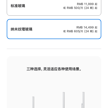
RMB 11,999
起
标准玻璃
或 RMB 500/月 (24 期) 起
RMB 14,499
起
纳米纹理玻璃
或 RMB 605/月 (24 期) 起
三种选择，灵活适应各种使用场景。
标