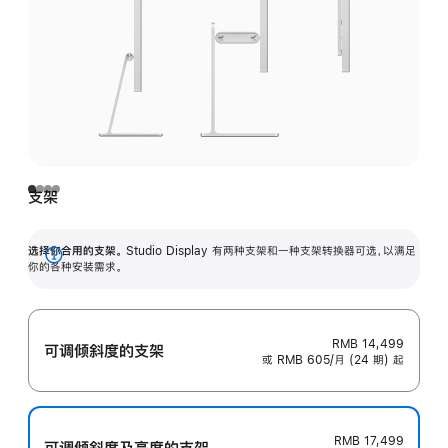
支架
选择你合用的支架。
Studio Display 有两种支架和一种支架转换器可选，以满足
展
你的各种安装需求。
开
RMB 14,499
可调倾斜度的支架
或 RMB 605/月 (24 期) 起
RMB 17,499
可调倾斜度及高‍度的支‍架