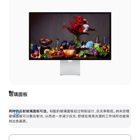
玻璃面板
两种抗反射玻璃面板可选。
标配的玻璃面板经过特别设计，反光率极低。纳米纹理
展
玻璃面板可分散反射光，从而进一步减少反光，即使在高亮光源的工作场所也能保
持出色画质。
开