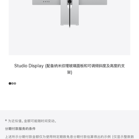
Studio Display (配备纳米纹理玻璃面板和可调倾斜度及高度的支
架)
网
脚
‡ 为近似值。金额可能随时间变动。
注
页
分期付款服务的条件
页
上述所示分期付款金额仅为使用特定期数免息分期付款估算得出的示例 (仅显示整数数