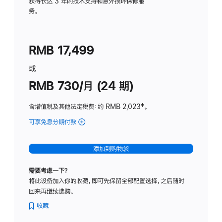
务
获得长达 3 年的技术支持和意外损坏保修服
务。
计
划
(适
RMB 17,499
用
于
或
Studio
RMB 730/月 (24 期)
Display
含增值税及其他法定税费
：约 RMB 2,023
脚
‡。
注
可享免息分期付款
(Studio
Display
-
添加到购物袋
纳
米
需要考虑一下？
纹
将此设备加入你的收藏，即可先保留全部配置选择，之后随时
理
回来再继续选购。
玻
璃
收藏
面