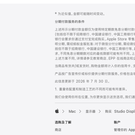
网
脚
‡ 为近似值。金额可能随时间变动。
注
页
分期付款服务的条件
页
上述所示分期付款金额仅为使用特定期数免息分期付款估
脚
(包括但不限于招商银行、中国建设银行、中国工商银行
银行会要求你通过支付宝完成购买。Apple Store 零
呗分期，需经蚂蚁金服批准；对于微信分付分期，需经微信
括但不限于招商银行、中国建设银行、中国工商银行等，
求，不同免息分期期数对应的最低限额可能有所不同。上述分
上述方案不同，详情请参见教育商店、EPP 在线商店和
当商品有货并/或发货时，购物金额将计入你的信用卡、
产品按广告宣传价或标价提供分期付款服务。价格包含
此信息更新于 2026 年 7 月 30 日。
1. 重量依配置和制造工艺的不同而可能有所差异。
我们会使用你所在位置，为你更快显示送货选项。我们通过你
Mac
显示器
购买 Studio Displ
Apple
选购及了解
账户
商店
管理你的 App