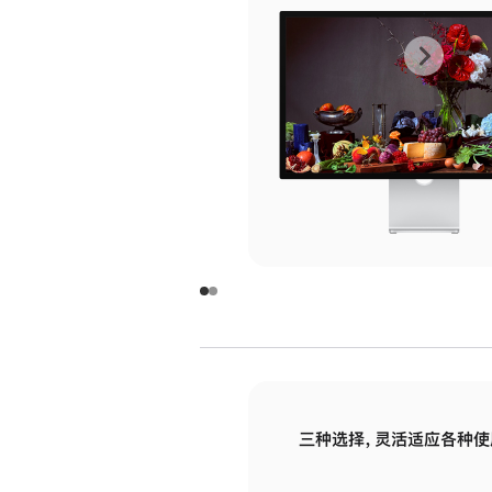
上
下
一
一
张
张
图
图
库
库
图
图
片
片
-
-
玻
玻
璃
璃
三种选择，灵活适应各种使
面
面
板
板