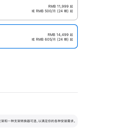
RMB 11,999
起
或 RMB 500/月 (24 期) 起
RMB 14,499
起
或 RMB 605/月 (24 期) 起
配可调倾斜度及高度的支架，额外增加 105
VESA 支架转换器
 有两种支架和一种支架转换器可选，以满足你的各种安装需求。
毫米的高度调节范围。
容的支架 (未随附)