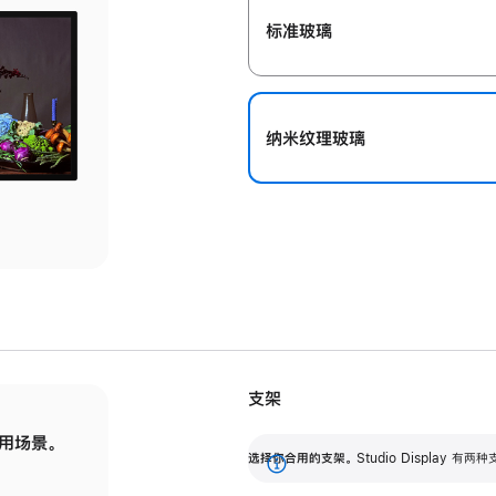
标准玻璃
纳米纹理玻璃
支架
用场景。
标配可调倾斜度的支架，提供 30 度的倾斜度
选
选择你合用的支架。
Studio Display
调节范围。
展