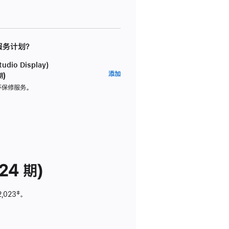
 服务计划？
dio Display)
AppleCare+
添加
期)
服
坏保修服务。
务
计
划
(适
用
于
24 期)
Studio
Display)
2,023
脚
‡。
注