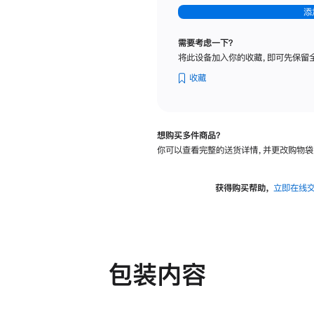
-
添
纳
米
需要考虑一下？
纹
将此设备加入你的收藏，即可先保留
理
玻
收藏
璃
面
板
想购买多件商品？
-
你可以查看完整的送货详情，并更改购物袋
可
调
倾
获得购买帮助，
立即在线
斜
度
及
高
度
包装内容
的
支
架
的