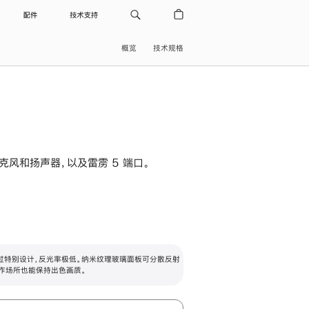
配件
技术支持
概览
技术规格
级麦克风和扬声器，以及雷雳 5 端口。
过特别设计，反光率极低。纳米纹理玻璃面板可分散反射
作场所也能保持出色画质。