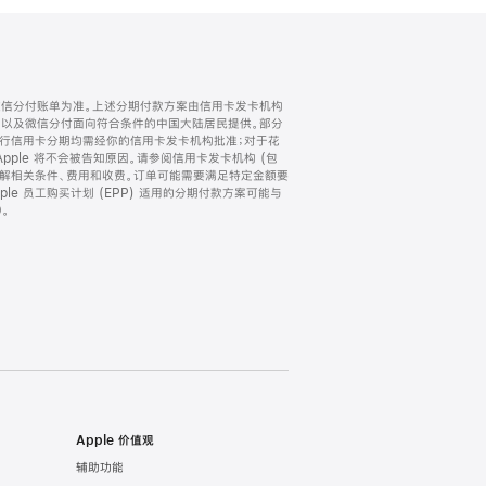
微信分付账单为准。上述分期付款方案由信用卡发卡机构
) 以及微信分付面向符合条件的中国大陆居民提供。部分
家。所有银行信用卡分期均需经你的信用卡发卡机构批准；对于花
ple 将不会被告知原因。请参阅信用卡发卡机构 (包
了解相关条件、费用和收费。订单可能需要满足特定金额要
e 员工购买计划 (EPP) 适用的分期付款方案可能与
。
Apple 价值观
辅助功能