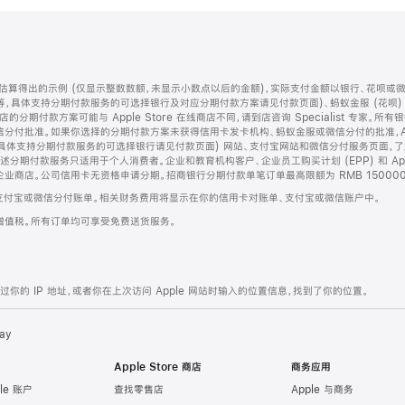
算得出的示例 (仅显示整数数额，未显示小数点以后的金额)，实际支付金额以银行、花呗或
等，具体支持分期付款服务的可选择银行及对应分期付款方案请见付款页面)、蚂蚁金服 (花呗
售店的分期付款方案可能与 Apple Store 在线商店不同，请到店咨询 Specialist 专
分付批准。如果你选择的分期付款方案未获得信用卡发卡机构、蚂蚁金服或微信分付的批准，Ap
具体支持分期付款服务的可选择银行请见付款页面) 网站、支付宝网站和微信分付服务页面，
期付款服务只适用于个人消费者。企业和教育机构客户、企业员工购买计划 (EPP) 和 Appl
企业商店。公司信用卡无资格申请分期。招商银行分期付款单笔订单最高限额为 RMB 150000
支付宝或微信分付账单。相关财务费用将显示在你的信用卡对账单、支付宝或微信账户中。
增值税。所有订单均可享受免费送货服务。
的 IP 地址，或者你在上次访问 Apple 网站时输入的位置信息，找到了你的位置。
ay
Apple Store 商店
商务应用
le 账户
查找零售店
Apple 与商务