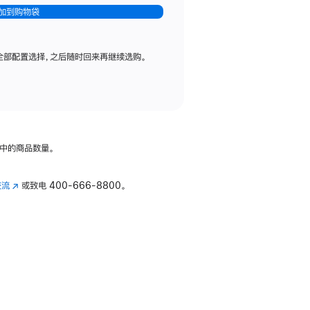
加到购物袋
全部配置选择，之后随时回来再继续选购。
中的商品数量。
交流
(在
或致电
400-666-8800。
新
窗
口
中
打
开)