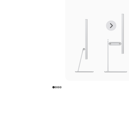
上
下
一
一
张
张
图
图
库
库
图
图
片
片
-
-
支
支
架
架