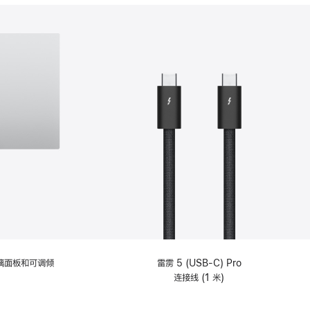
分
期
付
款
选
项)
理玻璃面板和可调倾
雷雳 5 (USB-C) Pro
连接线 (1 米)