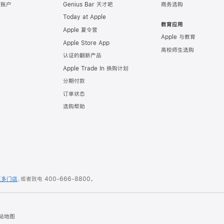
e 账户
Genius Bar 天才吧
商务选购
Today at Apple
教育应用
Apple 夏令营
Apple 与教育
Apple Store App
高校师生选购
认证的翻新产品
Apple Trade In 换购计划
分期付款
订单状态
选购帮助
更多门店
，或者致电
400-666-8800
。
站地图