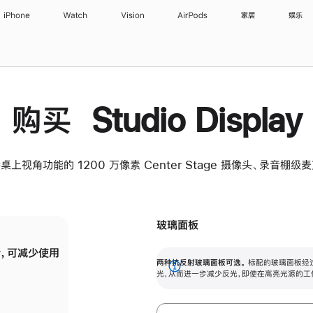
iPhone
Watch
Vision
AirPods
家居
娱乐
购买 Studio Display
桌上视角功能的 1200 万像素 Center Stage 摄像头、录音棚
玻璃面板
，可减少使用
纳米纹理玻璃面板可进一步减少反光，即使在
两种抗反射玻璃面板可选。
标配的玻璃面板经
。
有高亮光源的场所使用，也能保持出色画质。
展
光，从而进一步减少反光，即使在高亮光源的工
开