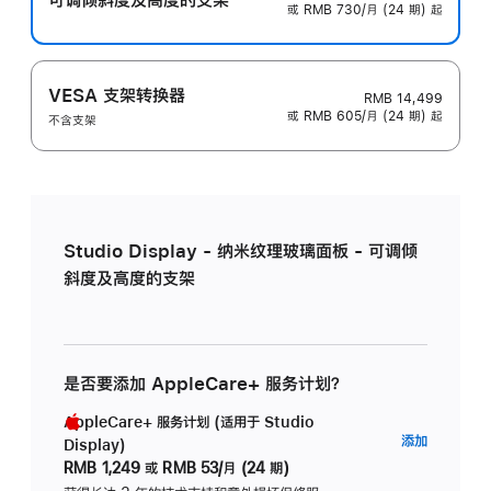
或 RMB 730/月 (24 期) 起
VESA 支架转换器
RMB 14,499
或 RMB 605/月 (24 期) 起
不含支架
Studio Display - 纳米纹理玻璃面板 - 可调倾
斜度及高度的支架
是否要添加 AppleCare+ 服务计划？
AppleCare+ 服务计划 (适用于 Studio
AppleC
添加
Display)
服
RMB 1,249
或
RMB 53/月 (24 期)