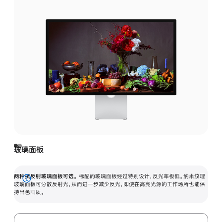
玻璃面板
两种抗反射玻璃面板可选。
标配的玻璃面板经过特别设计，反光率极低。纳米纹理
展
玻璃面板可分散反射光，从而进一步减少反光，即使在高亮光源的工作场所也能保
持出色画质。
开