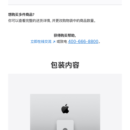
板
-
想购买多件商品？
可
你可以查看完整的送货详情，并更改购物袋中的商品数量。
调
倾
斜
获得购买帮助，
度
立即在线交流
(在
或致电
400-666-8800
。
及
新
高
窗
度
口
包装内容
的
中
支
打
架
开)
的
分
期
付
款
选
项)