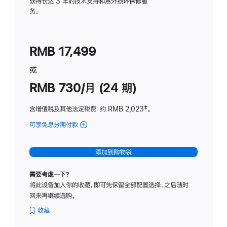
务
获得长达 3 年的技术支持和意外损坏保修服
务。
计
划
(适
RMB 17,499
用
于
或
Studio
RMB 730/月 (24 期)
Display
含增值税及其他法定税费
：约 RMB 2,023
脚
‡。
注
可享免息分期付款
(Studio
Display
-
添加到购物袋
纳
米
需要考虑一下？
纹
将此设备加入你的收藏，即可先保留全部配置选择，之后随时
理
回来再继续选购。
玻
璃
收藏
面