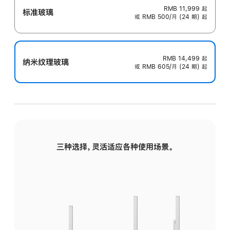
RMB 11,999
起
标准玻璃
或 RMB 500/月 (24 期) 起
RMB 14,499
起
纳米纹理玻璃
或 RMB 605/月 (24 期) 起
三种选择，灵活适应各种使用场景。
标