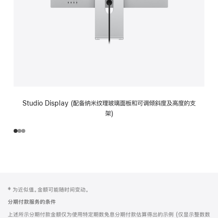
Studio Display (配备纳米纹理玻璃面板和可调倾斜度及高度的支
架)
网
脚
‡ 为近似值。金额可能随时间变动。
注
页
分期付款服务的条件
页
上述所示分期付款金额仅为使用特定期数免息分期付款估算得出的示例 (仅显示整数数