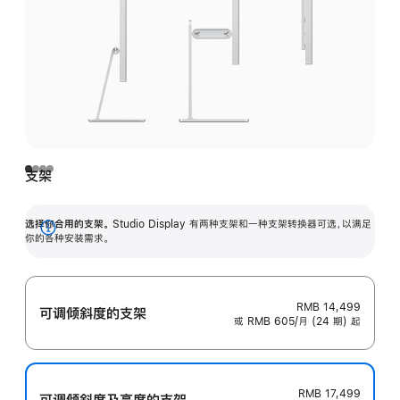
支架
选择你合用的支架。
Studio Display 有两种支架和一种支架转换器可选，以满足
展
你的各种安装需求。
开
RMB 14,499
可调倾斜度的支架
或 RMB 605/月 (24 期) 起
RMB 17,499
可调倾斜度及高‍度的支‍架