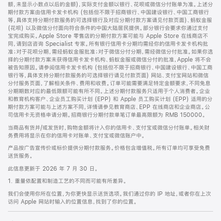
脚
额，未显示小数点以后的金额)，实际支付金额以银行、花呗或微信分付账单为准。上述分
期付款方案由信用卡发卡机构 (包括但不限于招商银行、中国建设银行、中国工商银行
等，具体支持分期付款服务的可选择银行及对应分期付款方案请见付款页面)、蚂蚁金服
(花呗) 以及微信分付面向符合条件的中国大陆居民提供。部分银行会要求你通过支付
宝完成购买。Apple Store 零售店的分期付款方案可能与 Apple Store 在线商店不
同，请到店咨询 Specialist 专家。所有银行信用卡分期均需经你的信用卡发卡机构批
准；对于花呗分期，需经蚂蚁金服批准；对于微信分付分期，需经微信分付批准。如果你选
择的分期付款方案未获得信用卡发卡机构、蚂蚁金服或微信分付的批准，Apple 将不会
被告知原因。请参阅信用卡发卡机构 (包括但不限于招商银行、中国建设银行、中国工商
银行等，具体支持分期付款服务的可选择银行请见付款页面) 网站、支付宝网站和微信
分付服务页面，了解相关条件、费用和收费。订单可能需要满足特定金额要求，不同免息
分期期数对应的最低限额可能有所不同。上述分期付款服务只适用于个人消费者。企业
和教育机构客户、企业员工购买计划 (EPP) 和 Apple 员工购买计划 (EPP) 适用的分
期付款方案可能与上述方案不同，详情请参见教育商店、EPP 在线商店和企业商店。公
司信用卡无资格申请分期。招商银行分期付款单笔订单最高限额为 RMB 150000。
当商品有货并/或发货时，购物金额将计入你的信用卡、支付宝或微信分付账单。相关财
务费用将显示在你的信用卡对账单、支付宝或微信账户中。
产品按广告宣传价或标价提供分期付款服务。价格包含增值税。所有订单均可享受免费
送货服务。
此信息更新于 2026 年 7 月 30 日。
1. 重量依配置和制造工艺的不同而可能有所差异。
我们会使用你所在位置，为你更快显示送货选项。我们通过你的 IP 地址，或者你在上次
访问 Apple 网站时输入的位置信息，找到了你的位置。