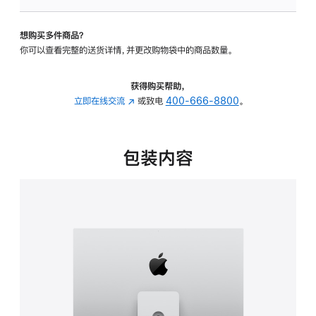
板
-
想购买多件商品？
可
你可以查看完整的送货详情，并更改购物袋中的商品数量。
调
倾
斜
获得购买帮助，
度
立即在线交流
(在
或致电
400-666-8800
。
及
新
高
窗
度
口
包装内容
的
中
支
打
架
开)
的
分
期
付
款
选
项)