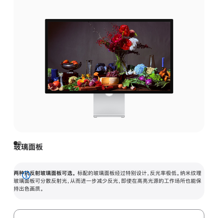
玻璃面板
两种抗反射玻璃面板可选。
标配的玻璃面板经过特别设计，反光率极低。纳米纹理
展
玻璃面板可分散反射光，从而进一步减少反光，即使在高亮光源的工作场所也能保
持出色画质。
开