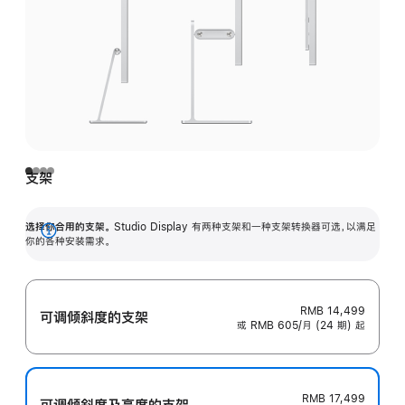
支架
选择你合用的支架。
Studio Display 有两种支架和一种支架转换器可选，以满足
展
你的各种安装需求。
开
RMB 14,499
可调倾斜度的支架
或 RMB 605/月 (24 期) 起
RMB 17,499
可调倾斜度及高‍度的支‍架