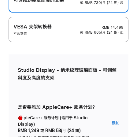
或 RMB 730/月 (24 期) 起
VESA 支架转换器
RMB 14,499
或 RMB 605/月 (24 期) 起
不含支架
Studio Display - 纳米纹理玻璃面板 - 可调倾
斜度及高度的支架
是否要添加 AppleCare+ 服务计划？
AppleCare+ 服务计划 (适用于 Studio
AppleC
添加
Display)
服
RMB 1,249
或
RMB 53/月 (24 期)