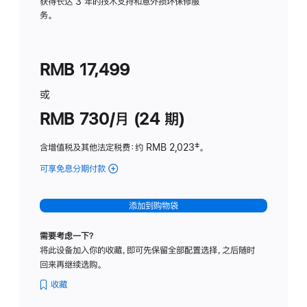
务
获得长达 3 年的技术支持和意外损坏保修服
务。
计
划
(适
RMB 17,499
用
于
或
Studio
RMB 730/月 (24 期)
Display
含增值税及其他法定税费
：约 RMB 2,023
脚
‡。
注
可享免息分期付款
(Studio
Display
-
添加到购物袋
纳
米
需要考虑一下？
纹
将此设备加入你的收藏，即可先保留全部配置选择，之后随时
理
回来再继续选购。
玻
璃
收藏
面