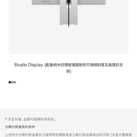
Studio Display (配备纳米纹理玻璃面板和可调倾斜度及高度的支
架)
网
脚
‡ 为近似值。金额可能随时间变动。
注
页
分期付款服务的条件
页
上述所示分期付款金额仅为使用特定期数免息分期付款估算得出的示例 (仅显示整数数