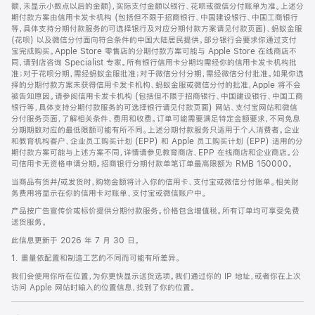
脚
额，未显示小数点以后的金额)，实际支付金额以银行、花呗或微信分付账单为准。上述分
期付款方案由信用卡发卡机构 (包括但不限于招商银行、中国建设银行、中国工商银行
等，具体支持分期付款服务的可选择银行及对应分期付款方案请见付款页面)、蚂蚁金服
(花呗) 以及微信分付面向符合条件的中国大陆居民提供。部分银行会要求你通过支付
宝完成购买。Apple Store 零售店的分期付款方案可能与 Apple Store 在线商店不
同，请到店咨询 Specialist 专家。所有银行信用卡分期均需经你的信用卡发卡机构批
准；对于花呗分期，需经蚂蚁金服批准；对于微信分付分期，需经微信分付批准。如果你选
择的分期付款方案未获得信用卡发卡机构、蚂蚁金服或微信分付的批准，Apple 将不会
被告知原因。请参阅信用卡发卡机构 (包括但不限于招商银行、中国建设银行、中国工商
银行等，具体支持分期付款服务的可选择银行请见付款页面) 网站、支付宝网站和微信
分付服务页面，了解相关条件、费用和收费。订单可能需要满足特定金额要求，不同免息
分期期数对应的最低限额可能有所不同。上述分期付款服务只适用于个人消费者。企业
和教育机构客户、企业员工购买计划 (EPP) 和 Apple 员工购买计划 (EPP) 适用的分
期付款方案可能与上述方案不同，详情请参见教育商店、EPP 在线商店和企业商店。公
司信用卡无资格申请分期。招商银行分期付款单笔订单最高限额为 RMB 150000。
当商品有货并/或发货时，购物金额将计入你的信用卡、支付宝或微信分付账单。相关财
务费用将显示在你的信用卡对账单、支付宝或微信账户中。
产品按广告宣传价或标价提供分期付款服务。价格包含增值税。所有订单均可享受免费
送货服务。
此信息更新于 2026 年 7 月 30 日。
1. 重量依配置和制造工艺的不同而可能有所差异。
我们会使用你所在位置，为你更快显示送货选项。我们通过你的 IP 地址，或者你在上次
访问 Apple 网站时输入的位置信息，找到了你的位置。