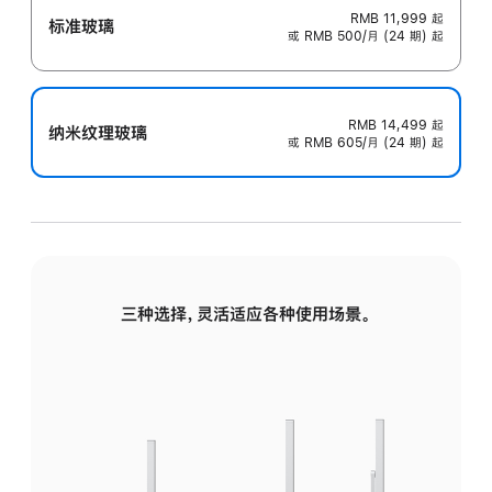
RMB 11,999
起
标准玻璃
或 RMB 500/月 (24 期) 起
RMB 14,499
起
纳米纹理玻璃
或 RMB 605/月 (24 期) 起
三种选择，灵活适应各种使用场景。
标