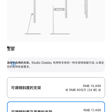
支架
选择你合用的支架。
Studio Display 有两种支架和一种支架转换器可选，以满足
展
你的各种安装需求。
开
RMB 14,499
可调倾斜度的支架
或 RMB 605/月 (24 期) 起
RMB 17,499
可调倾斜度及高‍度的支‍架