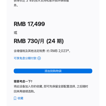
务
获得长达 3 年的技术支持和意外损坏保修服
务。
计
划
(适
RMB 17,499
用
于
或
Studio
RMB 730/月 (24 期)
Display
含增值税及其他法定税费
：约 RMB 2,023
脚
‡。
注
可享免息分期付款
(Studio
Display
-
添加到购物袋
纳
米
需要考虑一下？
纹
将此设备加入你的收藏，即可先保留全部配置选择，之后随时
理
回来再继续选购。
玻
璃
收藏
面