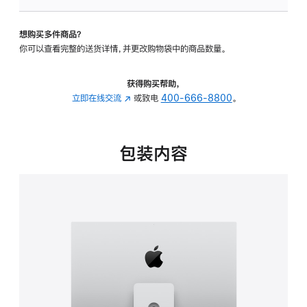
板
-
想购买多件商品？
可
你可以查看完整的送货详情，并更改购物袋中的商品数量。
调
倾
斜
获得购买帮助，
度
立即在线交流
(在
或致电
400-666-8800
。
及
新
高
窗
度
口
包装内容
的
中
支
打
架
开)
的
分
期
付
款
选
项)