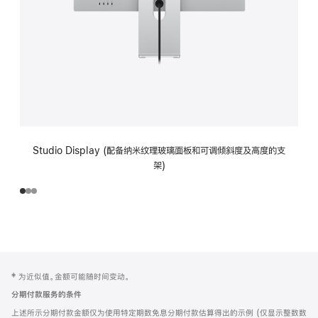
Studio Display (配备纳米纹理玻璃面板和可调倾斜度及高度的支
架)
网
脚
‡ 为近似值。金额可能随时间变动。
注
页
分期付款服务的条件
页
上述所示分期付款金额仅为使用特定期数免息分期付款估算得出的示例 (仅显示整数数