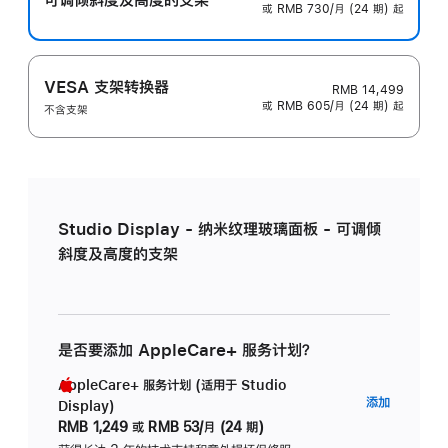
或 RMB 730/月 (24 期) 起
VESA 支架转换器
RMB 14,499
或 RMB 605/月 (24 期) 起
不含支架
Studio Display - 纳米纹理玻璃面板 - 可调倾
斜度及高度的支架
是否要添加 AppleCare+ 服务计划？
AppleCare+ 服务计划 (适用于 Studio
AppleC
添加
Display)
服
RMB 1,249
或
RMB 53/月 (24 期)