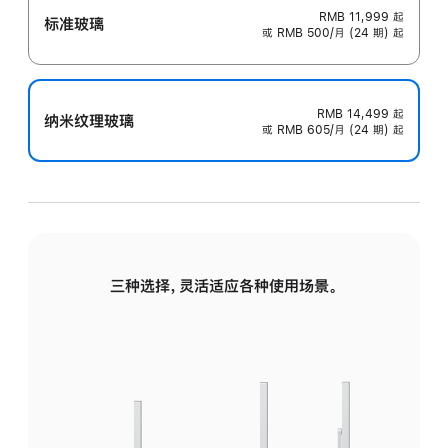
RMB 11,999
起
标准玻璃
或 RMB 500/月 (24 期) 起
RMB 14,499
起
纳米纹理玻璃
或 RMB 605/月 (24 期) 起
三种选择，灵活适应各种使用场景。
标