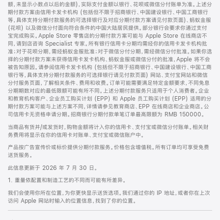
脚
额，未显示小数点以后的金额)，实际支付金额以银行、花呗或微信分付账单为准。上述分
期付款方案由信用卡发卡机构 (包括但不限于招商银行、中国建设银行、中国工商银行
等，具体支持分期付款服务的可选择银行及对应分期付款方案请见付款页面)、蚂蚁金服
(花呗) 以及微信分付面向符合条件的中国大陆居民提供。部分银行会要求你通过支付
宝完成购买。Apple Store 零售店的分期付款方案可能与 Apple Store 在线商店不
同，请到店咨询 Specialist 专家。所有银行信用卡分期均需经你的信用卡发卡机构批
准；对于花呗分期，需经蚂蚁金服批准；对于微信分付分期，需经微信分付批准。如果你选
择的分期付款方案未获得信用卡发卡机构、蚂蚁金服或微信分付的批准，Apple 将不会
被告知原因。请参阅信用卡发卡机构 (包括但不限于招商银行、中国建设银行、中国工商
银行等，具体支持分期付款服务的可选择银行请见付款页面) 网站、支付宝网站和微信
分付服务页面，了解相关条件、费用和收费。订单可能需要满足特定金额要求，不同免息
分期期数对应的最低限额可能有所不同。上述分期付款服务只适用于个人消费者。企业
和教育机构客户、企业员工购买计划 (EPP) 和 Apple 员工购买计划 (EPP) 适用的分
期付款方案可能与上述方案不同，详情请参见教育商店、EPP 在线商店和企业商店。公
司信用卡无资格申请分期。招商银行分期付款单笔订单最高限额为 RMB 150000。
当商品有货并/或发货时，购物金额将计入你的信用卡、支付宝或微信分付账单。相关财
务费用将显示在你的信用卡对账单、支付宝或微信账户中。
产品按广告宣传价或标价提供分期付款服务。价格包含增值税。所有订单均可享受免费
送货服务。
此信息更新于 2026 年 7 月 30 日。
1. 重量依配置和制造工艺的不同而可能有所差异。
我们会使用你所在位置，为你更快显示送货选项。我们通过你的 IP 地址，或者你在上次
访问 Apple 网站时输入的位置信息，找到了你的位置。