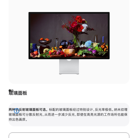
玻璃面板
两种抗反射玻璃面板可选。
标配的玻璃面板经过特别设计，反光率极低。纳米纹理
展
玻璃面板可分散反射光，从而进一步减少反光，即使在高亮光源的工作场所也能保
持出色画质。
开