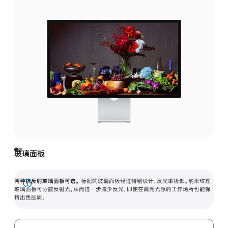
玻璃面板
两种抗反射玻璃面板可选。
标配的玻璃面板经过特别设计，反光率极低。纳米纹理
展
玻璃面板可分散反射光，从而进一步减少反光，即使在高亮光源的工作场所也能保
持出色画质。
开