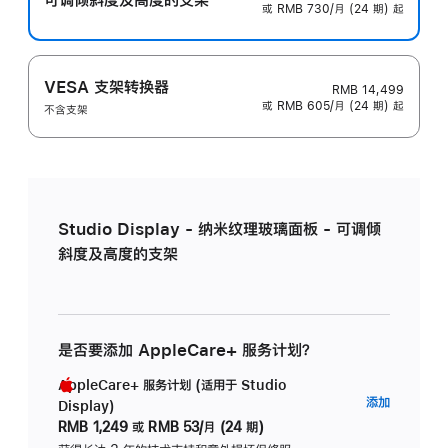
或 RMB 730/月 (24 期) 起
VESA 支架转换器
RMB 14,499
或 RMB 605/月 (24 期) 起
不含支架
Studio Display - 纳米纹理玻璃面板 - 可调倾
斜度及高度的支架
是否要添加 AppleCare+ 服务计划？
AppleCare+ 服务计划 (适用于 Studio
AppleC
添加
Display)
服
RMB 1,249
或
RMB 53/月 (24 期)