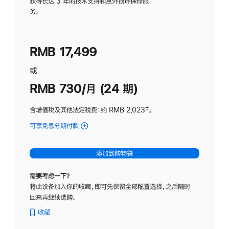
务
获得长达 3 年的技术支持和意外损坏保修服
务。
计
划
(适
RMB 17,499
用
于
或
Studio
RMB 730/月 (24 期)
Display
含增值税及其他法定税费
：约 RMB 2,023
脚
‡。
注
可享免息分期付款
(Studio
Display
-
添加到购物袋
纳
米
需要考虑一下？
纹
将此设备加入你的收藏，即可先保留全部配置选择，之后随时
理
回来再继续选购。
玻
璃
收藏
面