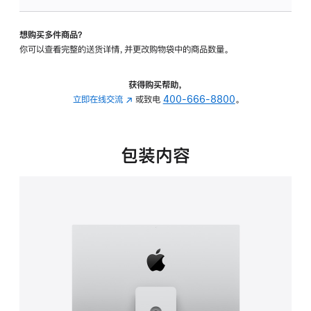
板
-
想购买多件商品？
可
你可以查看完整的送货详情，并更改购物袋中的商品数量。
调
倾
斜
获得购买帮助，
度
立即在线交流
(在
或致电
400-666-8800
。
及
新
高
窗
度
口
包装内容
的
中
支
打
架
开)
的
分
期
付
款
选
项)