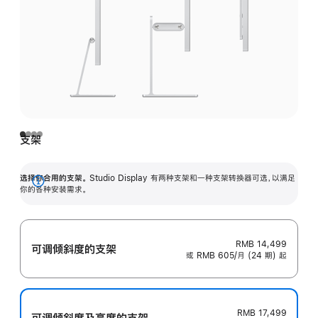
支架
选择你合用的支架。
Studio Display 有两种支架和一种支架转换器可选，以满足
展
你的各种安装需求。
开
RMB 14,499
可调倾斜度的支架
或 RMB 605/月 (24 期) 起
RMB 17,499
可调倾斜度及高‍度的支‍架