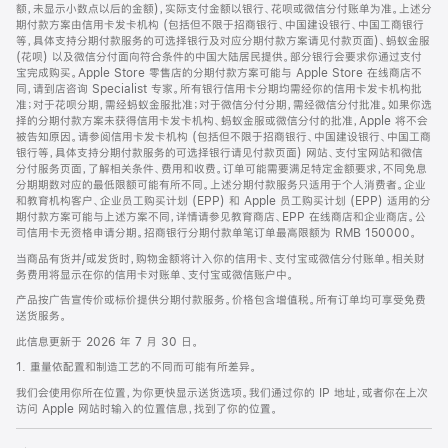
脚
额，未显示小数点以后的金额)，实际支付金额以银行、花呗或微信分付账单为准。上述分
期付款方案由信用卡发卡机构 (包括但不限于招商银行、中国建设银行、中国工商银行
等，具体支持分期付款服务的可选择银行及对应分期付款方案请见付款页面)、蚂蚁金服
(花呗) 以及微信分付面向符合条件的中国大陆居民提供。部分银行会要求你通过支付
宝完成购买。Apple Store 零售店的分期付款方案可能与 Apple Store 在线商店不
同，请到店咨询 Specialist 专家。所有银行信用卡分期均需经你的信用卡发卡机构批
准；对于花呗分期，需经蚂蚁金服批准；对于微信分付分期，需经微信分付批准。如果你选
择的分期付款方案未获得信用卡发卡机构、蚂蚁金服或微信分付的批准，Apple 将不会
被告知原因。请参阅信用卡发卡机构 (包括但不限于招商银行、中国建设银行、中国工商
银行等，具体支持分期付款服务的可选择银行请见付款页面) 网站、支付宝网站和微信
分付服务页面，了解相关条件、费用和收费。订单可能需要满足特定金额要求，不同免息
分期期数对应的最低限额可能有所不同。上述分期付款服务只适用于个人消费者。企业
和教育机构客户、企业员工购买计划 (EPP) 和 Apple 员工购买计划 (EPP) 适用的分
期付款方案可能与上述方案不同，详情请参见教育商店、EPP 在线商店和企业商店。公
司信用卡无资格申请分期。招商银行分期付款单笔订单最高限额为 RMB 150000。
当商品有货并/或发货时，购物金额将计入你的信用卡、支付宝或微信分付账单。相关财
务费用将显示在你的信用卡对账单、支付宝或微信账户中。
产品按广告宣传价或标价提供分期付款服务。价格包含增值税。所有订单均可享受免费
送货服务。
此信息更新于 2026 年 7 月 30 日。
1. 重量依配置和制造工艺的不同而可能有所差异。
我们会使用你所在位置，为你更快显示送货选项。我们通过你的 IP 地址，或者你在上次
访问 Apple 网站时输入的位置信息，找到了你的位置。