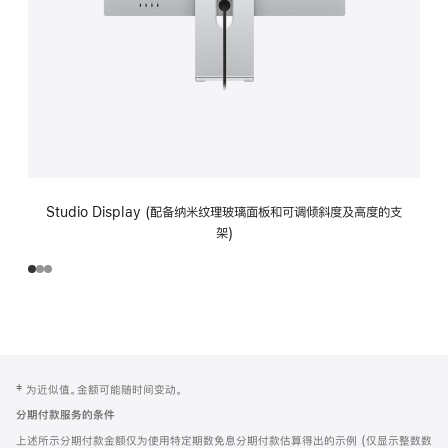
Studio Display (配备纳米纹理玻璃面板和可调倾斜度及高度的支
架)
网
脚
‡ 为近似值。金额可能随时间变动。
注
页
分期付款服务的条件
页
上述所示分期付款金额仅为使用特定期数免息分期付款估算得出的示例 (仅显示整数数