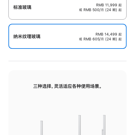
RMB 11,999
起
标准玻璃
或 RMB 500/月 (24 期) 起
RMB 14,499
起
纳米纹理玻璃
或 RMB 605/月 (24 期) 起
三种选择，灵活适应各种使用场景。
标