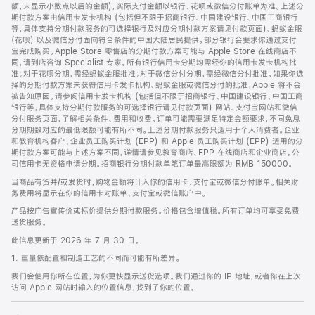
脚
额，未显示小数点以后的金额)，实际支付金额以银行、花呗或微信分付账单为准。上述分
期付款方案由信用卡发卡机构 (包括但不限于招商银行、中国建设银行、中国工商银行
等，具体支持分期付款服务的可选择银行及对应分期付款方案请见付款页面)、蚂蚁金服
(花呗) 以及微信分付面向符合条件的中国大陆居民提供。部分银行会要求你通过支付
宝完成购买。Apple Store 零售店的分期付款方案可能与 Apple Store 在线商店不
同，请到店咨询 Specialist 专家。所有银行信用卡分期均需经你的信用卡发卡机构批
准；对于花呗分期，需经蚂蚁金服批准；对于微信分付分期，需经微信分付批准。如果你选
择的分期付款方案未获得信用卡发卡机构、蚂蚁金服或微信分付的批准，Apple 将不会
被告知原因。请参阅信用卡发卡机构 (包括但不限于招商银行、中国建设银行、中国工商
银行等，具体支持分期付款服务的可选择银行请见付款页面) 网站、支付宝网站和微信
分付服务页面，了解相关条件、费用和收费。订单可能需要满足特定金额要求，不同免息
分期期数对应的最低限额可能有所不同。上述分期付款服务只适用于个人消费者。企业
和教育机构客户、企业员工购买计划 (EPP) 和 Apple 员工购买计划 (EPP) 适用的分
期付款方案可能与上述方案不同，详情请参见教育商店、EPP 在线商店和企业商店。公
司信用卡无资格申请分期。招商银行分期付款单笔订单最高限额为 RMB 150000。
当商品有货并/或发货时，购物金额将计入你的信用卡、支付宝或微信分付账单。相关财
务费用将显示在你的信用卡对账单、支付宝或微信账户中。
产品按广告宣传价或标价提供分期付款服务。价格包含增值税。所有订单均可享受免费
送货服务。
此信息更新于 2026 年 7 月 30 日。
1. 重量依配置和制造工艺的不同而可能有所差异。
我们会使用你所在位置，为你更快显示送货选项。我们通过你的 IP 地址，或者你在上次
访问 Apple 网站时输入的位置信息，找到了你的位置。