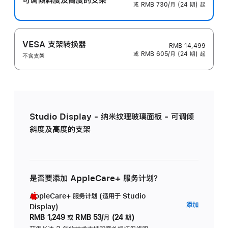
或 RMB 730/月 (24 期) 起
VESA 支架转换器
RMB 14,499
或 RMB 605/月 (24 期) 起
不含支架
Studio Display - 纳米纹理玻璃面板 - 可调倾
斜度及高度的支架
是否要添加 AppleCare+ 服务计划？
AppleCare+ 服务计划 (适用于 Studio
AppleC
添加
Display)
服
RMB 1,249
或
RMB 53/月 (24 期)