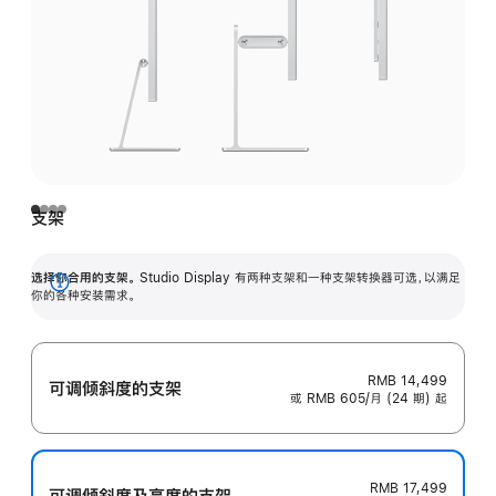
支架
选择你合用的支架。
Studio Display 有两种支架和一种支架转换器可选，以满足
展
你的各种安装需求。
开
RMB 14,499
可调倾斜度的支架
或 RMB 605/月 (24 期) 起
RMB 17,499
可调倾斜度及高‍度的支‍架