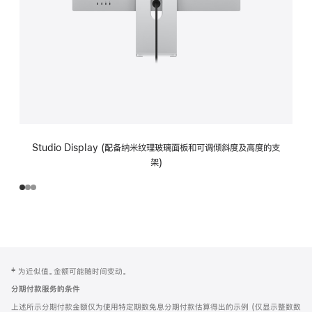
Studio Display (配备纳米纹理玻璃面板和可调倾斜度及高度的支
架)
网
脚
‡ 为近似值。金额可能随时间变动。
注
页
分期付款服务的条件
页
上述所示分期付款金额仅为使用特定期数免息分期付款估算得出的示例 (仅显示整数数