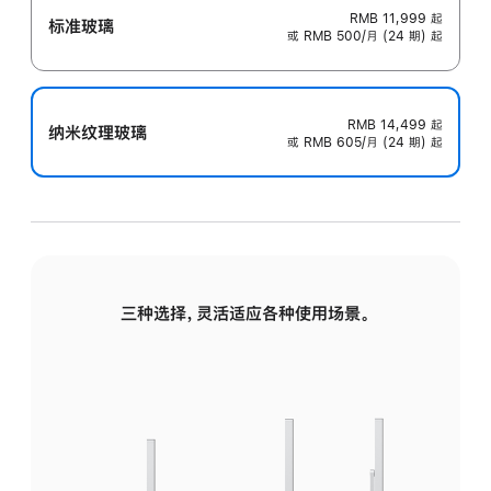
RMB 11,999
起
标准玻璃
或 RMB 500/月 (24 期) 起
RMB 14,499
起
纳米纹理玻璃
或 RMB 605/月 (24 期) 起
三种选择，灵活适应各种使用场景。
标