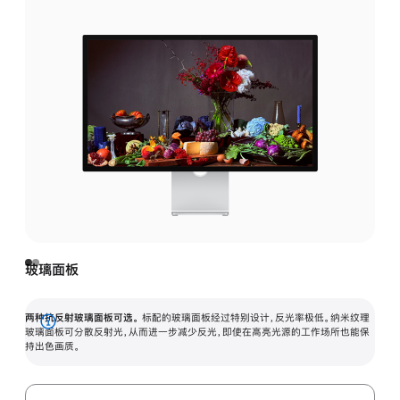
玻璃面板
两种抗反射玻璃面板可选。
标配的玻璃面板经过特别设计，反光率极低。纳米纹理
展
玻璃面板可分散反射光，从而进一步减少反光，即使在高亮光源的工作场所也能保
持出色画质。
开