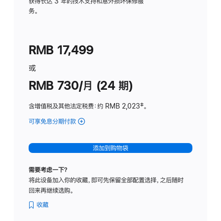
务
获得长达 3 年的技术支持和意外损坏保修服
务。
计
划
(适
RMB 17,499
用
于
或
Studio
RMB 730/月 (24 期)
Display
含增值税及其他法定税费
：约 RMB 2,023
脚
‡。
注
可享免息分期付款
(Studio
Display
-
添加到购物袋
纳
米
需要考虑一下？
纹
将此设备加入你的收藏，即可先保留全部配置选择，之后随时
理
回来再继续选购。
玻
璃
收藏
面