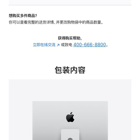
板
-
想购买多件商品？
可
你可以查看完整的送货详情，并更改购物袋中的商品数量。
调
倾
斜
获得购买帮助，
度
立即在线交流
(在
或致电
400-666-8800
。
及
新
高
窗
度
口
包装内容
的
中
支
打
架
开)
的
分
期
付
款
选
项)