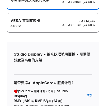
或 RMB 730/月 (24 期) 起
VESA 支架转换器
RMB 14,499
或 RMB 605/月 (24 期) 起
不含支架
Studio Display - 纳米纹理玻璃面板 - 可调倾
斜度及高度的支架
是否要添加 AppleCare+ 服务计划？
AppleCare+ 服务计划 (适用于 Studio
AppleC
添加
Display)
服
RMB 1,249
或
RMB 53/月 (24 期)