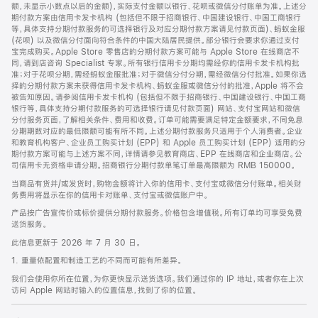
脚
额，未显示小数点以后的金额)，实际支付金额以银行、花呗或微信分付账单为准。上述分
期付款方案由信用卡发卡机构 (包括但不限于招商银行、中国建设银行、中国工商银行
等，具体支持分期付款服务的可选择银行及对应分期付款方案请见付款页面)、蚂蚁金服
(花呗) 以及微信分付面向符合条件的中国大陆居民提供。部分银行会要求你通过支付
宝完成购买。Apple Store 零售店的分期付款方案可能与 Apple Store 在线商店不
同，请到店咨询 Specialist 专家。所有银行信用卡分期均需经你的信用卡发卡机构批
准；对于花呗分期，需经蚂蚁金服批准；对于微信分付分期，需经微信分付批准。如果你选
择的分期付款方案未获得信用卡发卡机构、蚂蚁金服或微信分付的批准，Apple 将不会
被告知原因。请参阅信用卡发卡机构 (包括但不限于招商银行、中国建设银行、中国工商
银行等，具体支持分期付款服务的可选择银行请见付款页面) 网站、支付宝网站和微信
分付服务页面，了解相关条件、费用和收费。订单可能需要满足特定金额要求，不同免息
分期期数对应的最低限额可能有所不同。上述分期付款服务只适用于个人消费者。企业
和教育机构客户、企业员工购买计划 (EPP) 和 Apple 员工购买计划 (EPP) 适用的分
期付款方案可能与上述方案不同，详情请参见教育商店、EPP 在线商店和企业商店。公
司信用卡无资格申请分期。招商银行分期付款单笔订单最高限额为 RMB 150000。
当商品有货并/或发货时，购物金额将计入你的信用卡、支付宝或微信分付账单。相关财
务费用将显示在你的信用卡对账单、支付宝或微信账户中。
产品按广告宣传价或标价提供分期付款服务。价格包含增值税。所有订单均可享受免费
送货服务。
此信息更新于 2026 年 7 月 30 日。
1. 重量依配置和制造工艺的不同而可能有所差异。
我们会使用你所在位置，为你更快显示送货选项。我们通过你的 IP 地址，或者你在上次
访问 Apple 网站时输入的位置信息，找到了你的位置。