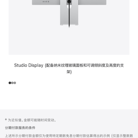
Studio Display (配备纳米纹理玻璃面板和可调倾斜度及高度的支
架)
网
脚
‡ 为近似值。金额可能随时间变动。
注
页
分期付款服务的条件
页
上述所示分期付款金额仅为使用特定期数免息分期付款估算得出的示例 (仅显示整数数