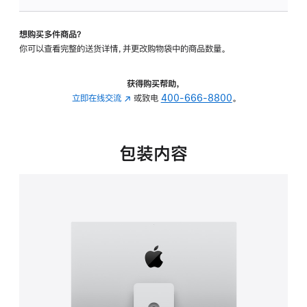
板
-
想购买多件商品？
可
你可以查看完整的送货详情，并更改购物袋中的商品数量。
调
倾
斜
获得购买帮助，
度
立即在线交流
(在
或致电
400-666-8800
。
及
新
高
窗
度
口
包装内容
的
中
支
打
架
开)
的
分
期
付
款
选
项)