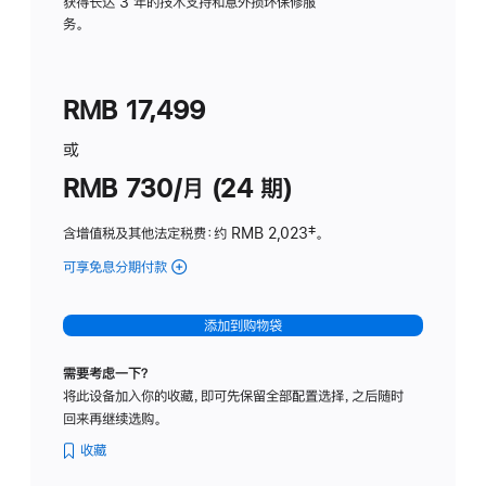
务
获得长达 3 年的技术支持和意外损坏保修服
务。
计
划
(适
RMB 17,499
用
于
或
Studio
RMB 730/月 (24 期)
Display
含增值税及其他法定税费
：约 RMB 2,023
脚
‡。
注
可享免息分期付款
(Studio
Display
-
添加到购物袋
纳
米
需要考虑一下？
纹
将此设备加入你的收藏，即可先保留全部配置选择，之后随时
理
回来再继续选购。
玻
璃
收藏
面