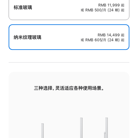
RMB 11,999
起
标准玻璃
或 RMB 500/月 (24 期) 起
RMB 14,499
起
纳米纹理玻璃
或 RMB 605/月 (24 期) 起
三种选择，灵活适应各种使用场景。
标