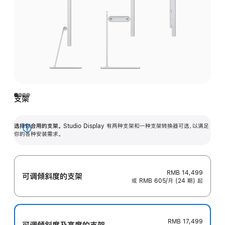
支架
选择你合用的支架。
Studio Display 有两种支架和一种支架转换器可选，以满足
展
你的各种安装需求。
开
RMB 14,499
可调倾斜度的支架
或 RMB 605/月 (24 期) 起
RMB 17,499
可调倾斜度及高‍度的支‍架