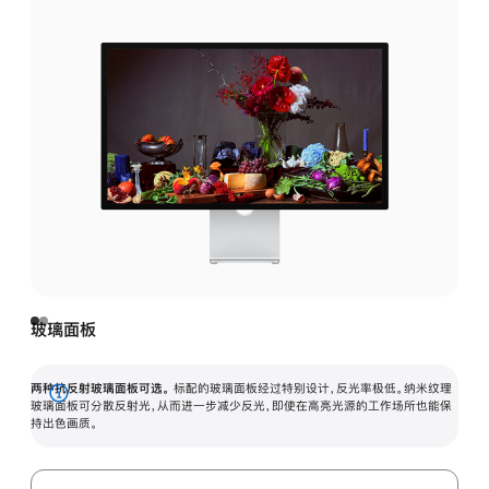
玻璃面板
两种抗反射玻璃面板可选。
标配的玻璃面板经过特别设计，反光率极低。纳米纹理
展
玻璃面板可分散反射光，从而进一步减少反光，即使在高亮光源的工作场所也能保
持出色画质。
开