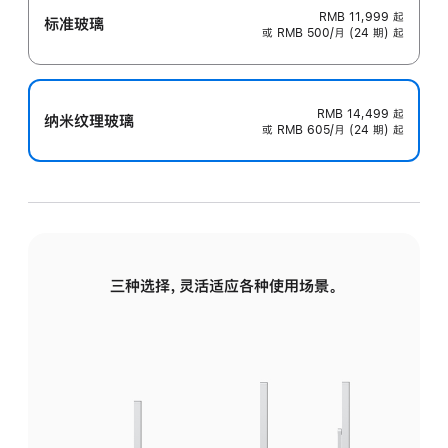
RMB 11,999
起
标准玻璃
或 RMB 500/月 (24 期) 起
RMB 14,499
起
纳米纹理玻璃
或 RMB 605/月 (24 期) 起
三种选择，灵活适应各种使用场景。
标