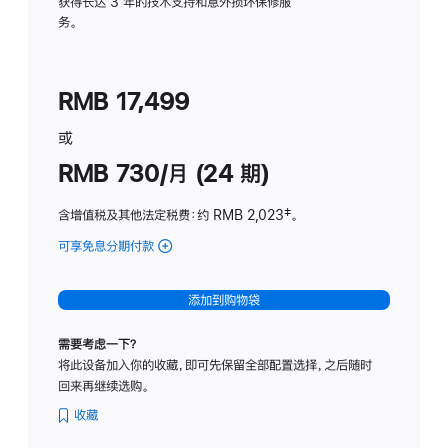
务
获得长达 3 年的技术支持和意外损坏保修服
务。
计
划
(适
RMB 17,499
用
于
或
Studio
RMB 730/月 (24 期)
Display
含增值税及其他法定税费
：约 RMB 2,023
脚
‡。
注
可享免息分期付款
(Studio
Display
-
添加到购物袋
纳
米
需要考虑一下？
纹
将此设备加入你的收藏，即可先保留全部配置选择，之后随时
理
回来再继续选购。
玻
璃
收藏
面