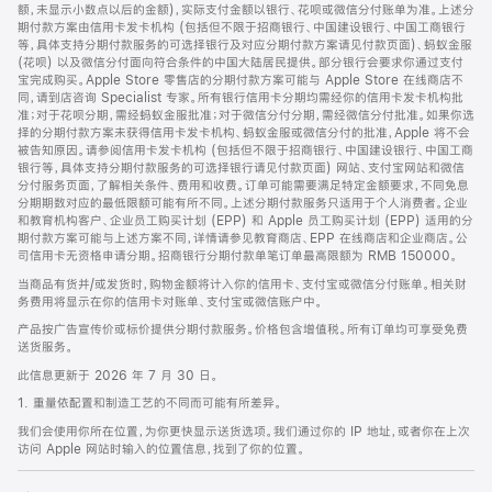
脚
额，未显示小数点以后的金额)，实际支付金额以银行、花呗或微信分付账单为准。上述分
期付款方案由信用卡发卡机构 (包括但不限于招商银行、中国建设银行、中国工商银行
等，具体支持分期付款服务的可选择银行及对应分期付款方案请见付款页面)、蚂蚁金服
(花呗) 以及微信分付面向符合条件的中国大陆居民提供。部分银行会要求你通过支付
宝完成购买。Apple Store 零售店的分期付款方案可能与 Apple Store 在线商店不
同，请到店咨询 Specialist 专家。所有银行信用卡分期均需经你的信用卡发卡机构批
准；对于花呗分期，需经蚂蚁金服批准；对于微信分付分期，需经微信分付批准。如果你选
择的分期付款方案未获得信用卡发卡机构、蚂蚁金服或微信分付的批准，Apple 将不会
被告知原因。请参阅信用卡发卡机构 (包括但不限于招商银行、中国建设银行、中国工商
银行等，具体支持分期付款服务的可选择银行请见付款页面) 网站、支付宝网站和微信
分付服务页面，了解相关条件、费用和收费。订单可能需要满足特定金额要求，不同免息
分期期数对应的最低限额可能有所不同。上述分期付款服务只适用于个人消费者。企业
和教育机构客户、企业员工购买计划 (EPP) 和 Apple 员工购买计划 (EPP) 适用的分
期付款方案可能与上述方案不同，详情请参见教育商店、EPP 在线商店和企业商店。公
司信用卡无资格申请分期。招商银行分期付款单笔订单最高限额为 RMB 150000。
当商品有货并/或发货时，购物金额将计入你的信用卡、支付宝或微信分付账单。相关财
务费用将显示在你的信用卡对账单、支付宝或微信账户中。
产品按广告宣传价或标价提供分期付款服务。价格包含增值税。所有订单均可享受免费
送货服务。
此信息更新于 2026 年 7 月 30 日。
1. 重量依配置和制造工艺的不同而可能有所差异。
我们会使用你所在位置，为你更快显示送货选项。我们通过你的 IP 地址，或者你在上次
访问 Apple 网站时输入的位置信息，找到了你的位置。