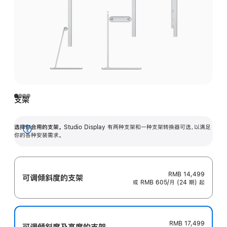
支架
选择你合用的支架。
Studio Display 有两种支架和一种支架转换器可选，以满足
展
你的各种安装需求。
开
RMB 14,499
可调倾斜度的支架
或 RMB 605/月 (24 期) 起
RMB 17,499
可调倾斜度及高‍度的支‍架