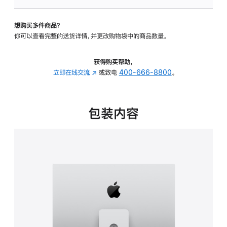
板
-
想购买多件商品？
可
你可以查看完整的送货详情，并更改购物袋中的商品数量。
调
倾
斜
获得购买帮助，
度
立即在线交流
(在
或致电
400-666-8800
。
及
新
高
窗
度
口
包装内容
的
中
支
打
架
开)
的
分
期
付
款
选
项)