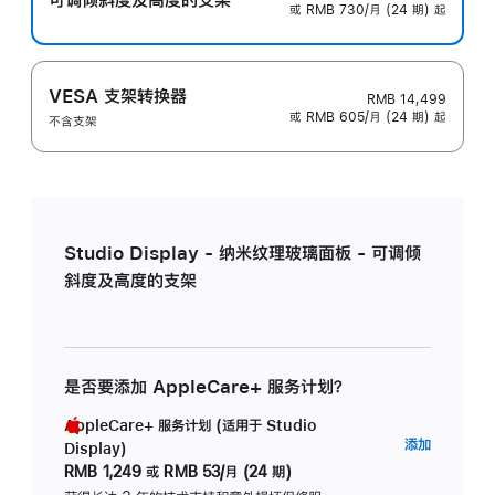
或 RMB 730/月 (24 期) 起
VESA 支架转换器
RMB 14,499
或 RMB 605/月 (24 期) 起
不含支架
Studio Display - 纳米纹理玻璃面板 - 可调倾
斜度及高度的支架
是否要添加 AppleCare+ 服务计划？
AppleCare+ 服务计划 (适用于 Studio
AppleC
添加
Display)
服
RMB 1,249
或
RMB 53/月 (24 期)