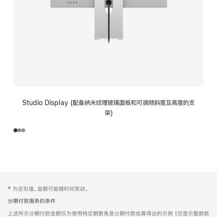
Studio Display (配备纳米纹理玻璃面板和可调倾斜度及高度的支
架)
网
脚
‡ 为近似值。金额可能随时间变动。
注
页
分期付款服务的条件
页
上述所示分期付款金额仅为使用特定期数免息分期付款估算得出的示例 (仅显示整数数