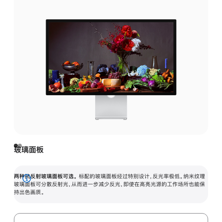
玻璃面板
两种抗反射玻璃面板可选。
标配的玻璃面板经过特别设计，反光率极低。纳米纹理
展
玻璃面板可分散反射光，从而进一步减少反光，即使在高亮光源的工作场所也能保
持出色画质。
开