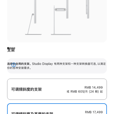
支架
选择你合用的支架。
Studio Display 有两种支架和一种支架转换器可选，以满足
展
你的各种安装需求。
开
RMB 14,499
可调倾斜度的支架
或 RMB 605/月 (24 期) 起
RMB 17,499
可调倾斜度及高‍度的支‍架