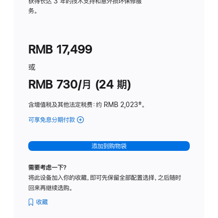
务
获得长达 3 年的技术支持和意外损坏保修服
务。
计
划
(适
RMB 17,499
用
于
或
Studio
RMB 730/月 (24 期)
Display
含增值税及其他法定税费
：约 RMB 2,023
脚
‡。
注
可享免息分期付款
(Studio
Display
-
添加到购物袋
纳
米
需要考虑一下？
纹
将此设备加入你的收藏，即可先保留全部配置选择，之后随时
理
回来再继续选购。
玻
璃
收藏
面