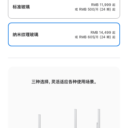
RMB 11,999
起
标准玻璃
或 RMB 500/月 (24 期) 起
RMB 14,499
起
纳米纹理玻璃
或 RMB 605/月 (24 期) 起
三种选择，灵活适应各种使用场景。
标