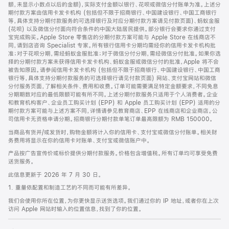
脚
额，未显示小数点以后的金额)，实际支付金额以银行、花呗或微信分付账单为准。上述分
期付款方案由信用卡发卡机构 (包括但不限于招商银行、中国建设银行、中国工商银行
等，具体支持分期付款服务的可选择银行及对应分期付款方案请见付款页面)、蚂蚁金服
(花呗) 以及微信分付面向符合条件的中国大陆居民提供。部分银行会要求你通过支付
宝完成购买。Apple Store 零售店的分期付款方案可能与 Apple Store 在线商店不
同，请到店咨询 Specialist 专家。所有银行信用卡分期均需经你的信用卡发卡机构批
准；对于花呗分期，需经蚂蚁金服批准；对于微信分付分期，需经微信分付批准。如果你选
择的分期付款方案未获得信用卡发卡机构、蚂蚁金服或微信分付的批准，Apple 将不会
被告知原因。请参阅信用卡发卡机构 (包括但不限于招商银行、中国建设银行、中国工商
银行等，具体支持分期付款服务的可选择银行请见付款页面) 网站、支付宝网站和微信
分付服务页面，了解相关条件、费用和收费。订单可能需要满足特定金额要求，不同免息
分期期数对应的最低限额可能有所不同。上述分期付款服务只适用于个人消费者。企业
和教育机构客户、企业员工购买计划 (EPP) 和 Apple 员工购买计划 (EPP) 适用的分
期付款方案可能与上述方案不同，详情请参见教育商店、EPP 在线商店和企业商店。公
司信用卡无资格申请分期。招商银行分期付款单笔订单最高限额为 RMB 150000。
当商品有货并/或发货时，购物金额将计入你的信用卡、支付宝或微信分付账单。相关财
务费用将显示在你的信用卡对账单、支付宝或微信账户中。
产品按广告宣传价或标价提供分期付款服务。价格包含增值税。所有订单均可享受免费
送货服务。
此信息更新于 2026 年 7 月 30 日。
1. 重量依配置和制造工艺的不同而可能有所差异。
我们会使用你所在位置，为你更快显示送货选项。我们通过你的 IP 地址，或者你在上次
访问 Apple 网站时输入的位置信息，找到了你的位置。