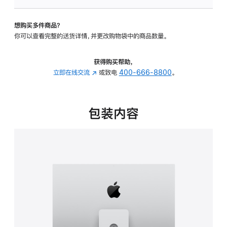
板
-
想购买多件商品？
可
你可以查看完整的送货详情，并更改购物袋中的商品数量。
调
倾
斜
获得购买帮助，
度
立即在线交流
(在
或致电
400-666-8800
。
及
新
高
窗
度
口
包装内容
的
中
支
打
架
开)
的
分
期
付
款
选
项)