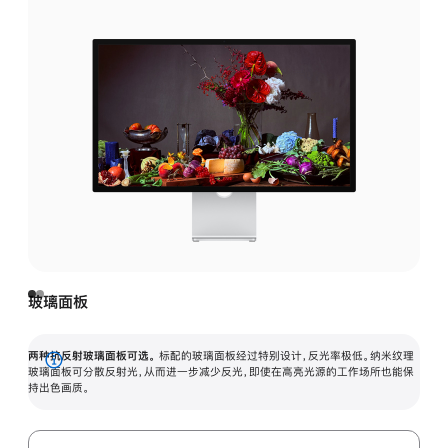
玻璃面板
两种抗反射玻璃面板可选。
标配的玻璃面板经过特别设计，反光率极低。纳米纹理
展
玻璃面板可分散反射光，从而进一步减少反光，即使在高亮光源的工作场所也能保
持出色画质。
开