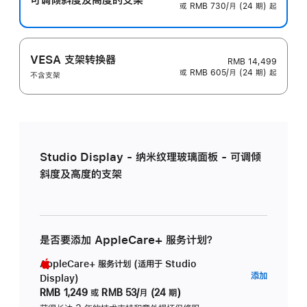
或 RMB 730/月 (24 期) 起
VESA 支架转换器
RMB 14,499
或 RMB 605/月 (24 期) 起
不含支架
Studio Display - 纳米纹理玻璃面板 - 可调倾
斜度及高度的支架
是否要添加 AppleCare+ 服务计划？
AppleCare+ 服务计划 (适用于 Studio
AppleC
添加
Display)
服
RMB 1,249
或
RMB 53/月 (24 期)