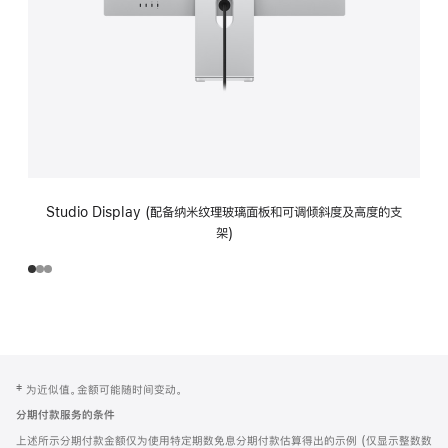
Studio Display (配备纳米纹理玻璃面板和可调倾斜度及高度的支
架)
网
脚
‡ 为近似值。金额可能随时间变动。
注
页
分期付款服务的条件
页
上述所示分期付款金额仅为使用特定期数免息分期付款估算得出的示例 (仅显示整数数