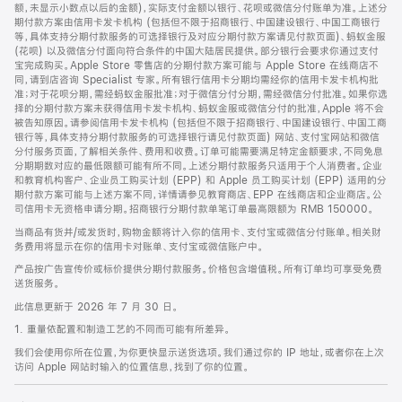
脚
额，未显示小数点以后的金额)，实际支付金额以银行、花呗或微信分付账单为准。上述分
期付款方案由信用卡发卡机构 (包括但不限于招商银行、中国建设银行、中国工商银行
等，具体支持分期付款服务的可选择银行及对应分期付款方案请见付款页面)、蚂蚁金服
(花呗) 以及微信分付面向符合条件的中国大陆居民提供。部分银行会要求你通过支付
宝完成购买。Apple Store 零售店的分期付款方案可能与 Apple Store 在线商店不
同，请到店咨询 Specialist 专家。所有银行信用卡分期均需经你的信用卡发卡机构批
准；对于花呗分期，需经蚂蚁金服批准；对于微信分付分期，需经微信分付批准。如果你选
择的分期付款方案未获得信用卡发卡机构、蚂蚁金服或微信分付的批准，Apple 将不会
被告知原因。请参阅信用卡发卡机构 (包括但不限于招商银行、中国建设银行、中国工商
银行等，具体支持分期付款服务的可选择银行请见付款页面) 网站、支付宝网站和微信
分付服务页面，了解相关条件、费用和收费。订单可能需要满足特定金额要求，不同免息
分期期数对应的最低限额可能有所不同。上述分期付款服务只适用于个人消费者。企业
和教育机构客户、企业员工购买计划 (EPP) 和 Apple 员工购买计划 (EPP) 适用的分
期付款方案可能与上述方案不同，详情请参见教育商店、EPP 在线商店和企业商店。公
司信用卡无资格申请分期。招商银行分期付款单笔订单最高限额为 RMB 150000。
当商品有货并/或发货时，购物金额将计入你的信用卡、支付宝或微信分付账单。相关财
务费用将显示在你的信用卡对账单、支付宝或微信账户中。
产品按广告宣传价或标价提供分期付款服务。价格包含增值税。所有订单均可享受免费
送货服务。
此信息更新于 2026 年 7 月 30 日。
1. 重量依配置和制造工艺的不同而可能有所差异。
我们会使用你所在位置，为你更快显示送货选项。我们通过你的 IP 地址，或者你在上次
访问 Apple 网站时输入的位置信息，找到了你的位置。