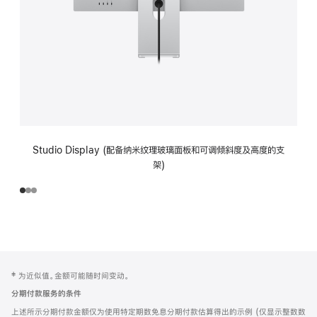
Studio Display (配备纳米纹理玻璃面板和可调倾斜度及高度的支
架)
网
脚
‡ 为近似值。金额可能随时间变动。
注
页
分期付款服务的条件
页
上述所示分期付款金额仅为使用特定期数免息分期付款估算得出的示例 (仅显示整数数