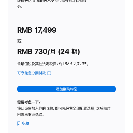
务
获得长达 3 年的技术支持和意外损坏保修服
务。
计
划
(适
RMB 17,499
用
于
或
Studio
RMB 730/月 (24 期)
Display
含增值税及其他法定税费
：约 RMB 2,023
脚
‡。
注
可享免息分期付款
(Studio
Display
-
添加到购物袋
纳
米
需要考虑一下？
纹
将此设备加入你的收藏，即可先保留全部配置选择，之后随时
理
回来再继续选购。
玻
璃
收藏
面