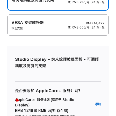
或 RMB 730/月 (24 期) 起
VESA 支架转换器
RMB 14,499
或 RMB 605/月 (24 期) 起
不含支架
Studio Display - 纳米纹理玻璃面板 - 可调倾
斜度及高度的支架
是否要添加 AppleCare+ 服务计划？
AppleCare+ 服务计划 (适用于 Studio
AppleC
添加
Display)
服
RMB 1,249
或
RMB 53/月 (24 期)