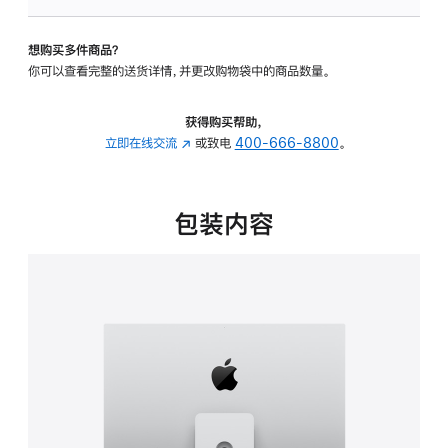
板
-
想购买多件商品？
可
你可以查看完整的送货详情，并更改购物袋中的商品数量。
调
倾
斜
获得购买帮助，
度
立即在线交流
(在
或致电
400-666-8800
。
及
新
高
窗
度
口
包装内容
的
中
支
打
架
开)
的
分
期
付
款
选
项)