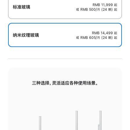
RMB 11,999
起
标准玻璃
或 RMB 500/月 (24 期) 起
RMB 14,499
起
纳米纹理玻璃
或 RMB 605/月 (24 期) 起
三种选择，灵活适应各种使用场景。
标