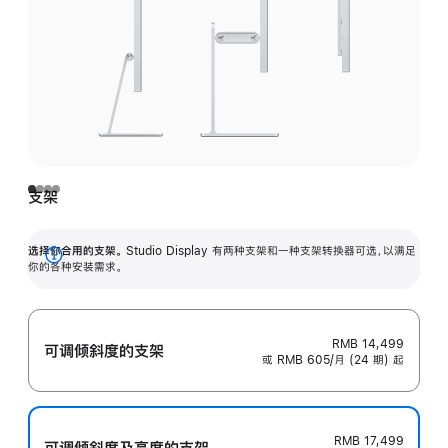
支架
选择你合用的支架。
Studio Display 有两种支架和一种支架转换器可选，以满足
展
你的各种安装需求。
开
RMB 14,499
可调倾斜度的支架
或 RMB 605/月 (24 期) 起
RMB 17,499
可调倾斜度及高‍度的支‍架