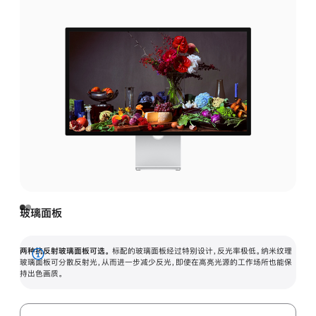
玻璃面板
两种抗反射玻璃面板可选。
标配的玻璃面板经过特别设计，反光率极低。纳米纹理
展
玻璃面板可分散反射光，从而进一步减少反光，即使在高亮光源的工作场所也能保
持出色画质。
开