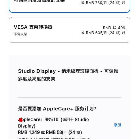
或 RMB 730/月 (24 期) 起
VESA 支架转换器
RMB 14,499
或 RMB 605/月 (24 期) 起
不含支架
Studio Display - 纳米纹理玻璃面板 - 可调倾
斜度及高度的支架
是否要添加 AppleCare+ 服务计划？
AppleCare+ 服务计划 (适用于 Studio
AppleC
添加
Display)
服
RMB 1,249
或
RMB 53/月 (24 期)