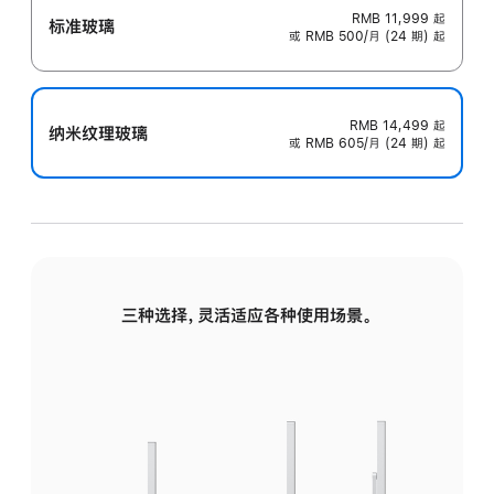
RMB 11,999
起
标准玻璃
或 RMB 500/月 (24 期) 起
RMB 14,499
起
纳米纹理玻璃
或 RMB 605/月 (24 期) 起
三种选择，灵活适应各种使用场景。
标