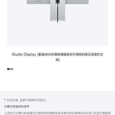
Studio Display (配备纳米纹理玻璃面板和可调倾斜度及高度的支
架)
网
脚
‡ 为近似值。金额可能随时间变动。
注
页
分期付款服务的条件
页
上述所示分期付款金额仅为使用特定期数免息分期付款估算得出的示例 (仅显示整数数