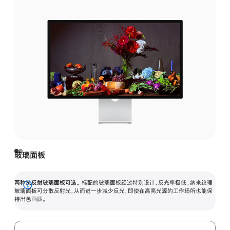
玻璃面板
两种抗反射玻璃面板可选。
标配的玻璃面板经过特别设计，反光率极低。纳米纹理
展
玻璃面板可分散反射光，从而进一步减少反光，即使在高亮光源的工作场所也能保
持出色画质。
开