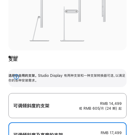
支架
选择你合用的支架。
Studio Display 有两种支架和一种支架转换器可选，以满足
展
你的各种安装需求。
开
RMB 14,499
可调倾斜度的支架
或 RMB 605/月 (24 期) 起
RMB 17,499
可调倾斜度及高‍度的支‍架