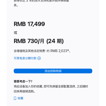
务
获得长达 3 年的技术支持和意外损坏保修服
务。
计
划
(适
RMB 17,499
用
于
或
Studio
RMB 730/月 (24 期)
Display
含增值税及其他法定税费
：约 RMB 2,023
脚
‡。
注
可享免息分期付款
(Studio
Display
-
添加到购物袋
纳
米
需要考虑一下？
纹
将此设备加入你的收藏，即可先保留全部配置选择，之后随时
理
回来再继续选购。
玻
璃
收藏
面