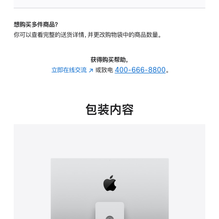
板
-
想购买多件商品？
可
你可以查看完整的送货详情，并更改购物袋中的商品数量。
调
倾
斜
获得购买帮助，
度
立即在线交流
(在
或致电
400-666-8800
。
及
新
高
窗
度
口
包装内容
的
中
支
打
架
开)
的
分
期
付
款
选
项)