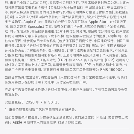
脚
额，未显示小数点以后的金额)，实际支付金额以银行、花呗或微信分付账单为准。上述分
期付款方案由信用卡发卡机构 (包括但不限于招商银行、中国建设银行、中国工商银行
等，具体支持分期付款服务的可选择银行及对应分期付款方案请见付款页面)、蚂蚁金服
(花呗) 以及微信分付面向符合条件的中国大陆居民提供。部分银行会要求你通过支付
宝完成购买。Apple Store 零售店的分期付款方案可能与 Apple Store 在线商店不
同，请到店咨询 Specialist 专家。所有银行信用卡分期均需经你的信用卡发卡机构批
准；对于花呗分期，需经蚂蚁金服批准；对于微信分付分期，需经微信分付批准。如果你选
择的分期付款方案未获得信用卡发卡机构、蚂蚁金服或微信分付的批准，Apple 将不会
被告知原因。请参阅信用卡发卡机构 (包括但不限于招商银行、中国建设银行、中国工商
银行等，具体支持分期付款服务的可选择银行请见付款页面) 网站、支付宝网站和微信
分付服务页面，了解相关条件、费用和收费。订单可能需要满足特定金额要求，不同免息
分期期数对应的最低限额可能有所不同。上述分期付款服务只适用于个人消费者。企业
和教育机构客户、企业员工购买计划 (EPP) 和 Apple 员工购买计划 (EPP) 适用的分
期付款方案可能与上述方案不同，详情请参见教育商店、EPP 在线商店和企业商店。公
司信用卡无资格申请分期。招商银行分期付款单笔订单最高限额为 RMB 150000。
当商品有货并/或发货时，购物金额将计入你的信用卡、支付宝或微信分付账单。相关财
务费用将显示在你的信用卡对账单、支付宝或微信账户中。
产品按广告宣传价或标价提供分期付款服务。价格包含增值税。所有订单均可享受免费
送货服务。
此信息更新于 2026 年 7 月 30 日。
1. 重量依配置和制造工艺的不同而可能有所差异。
我们会使用你所在位置，为你更快显示送货选项。我们通过你的 IP 地址，或者你在上次
访问 Apple 网站时输入的位置信息，找到了你的位置。