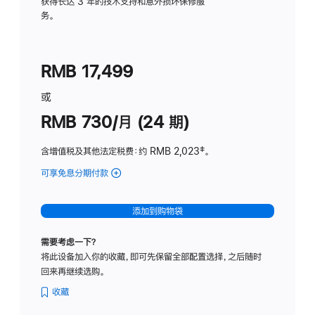
务
获得长达 3 年的技术支持和意外损坏保修服
务。
计
划
(适
RMB 17,499
用
于
或
Studio
RMB 730/月 (24 期)
Display
含增值税及其他法定税费
：约 RMB 2,023
脚
‡。
注
可享免息分期付款
(Studio
Display
-
添加到购物袋
纳
米
需要考虑一下？
纹
将此设备加入你的收藏，即可先保留全部配置选择，之后随时
理
回来再继续选购。
玻
璃
收藏
面