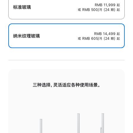
RMB 11,999
起
标准玻璃
或 RMB 500/月 (24 期) 起
RMB 14,499
起
纳米纹理玻璃
或 RMB 605/月 (24 期) 起
三种选择，灵活适应各种使用场景。
标