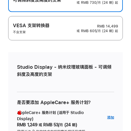
或 RMB 730/月 (24 期) 起
VESA 支架转换器
RMB 14,499
或 RMB 605/月 (24 期) 起
不含支架
Studio Display - 纳米纹理玻璃面板 - 可调倾
斜度及高度的支架
是否要添加 AppleCare+ 服务计划？
AppleCare+ 服务计划 (适用于 Studio
AppleC
添加
Display)
服
RMB 1,249
或
RMB 53/月 (24 期)