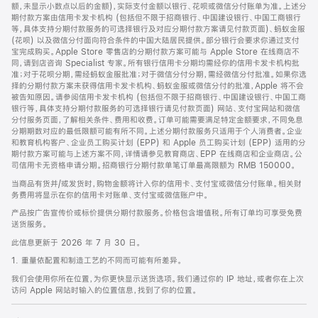
脚
额，未显示小数点以后的金额)，实际支付金额以银行、花呗或微信分付账单为准。上述分
期付款方案由信用卡发卡机构 (包括但不限于招商银行、中国建设银行、中国工商银行
等，具体支持分期付款服务的可选择银行及对应分期付款方案请见付款页面)、蚂蚁金服
(花呗) 以及微信分付面向符合条件的中国大陆居民提供。部分银行会要求你通过支付
宝完成购买。Apple Store 零售店的分期付款方案可能与 Apple Store 在线商店不
同，请到店咨询 Specialist 专家。所有银行信用卡分期均需经你的信用卡发卡机构批
准；对于花呗分期，需经蚂蚁金服批准；对于微信分付分期，需经微信分付批准。如果你选
择的分期付款方案未获得信用卡发卡机构、蚂蚁金服或微信分付的批准，Apple 将不会
被告知原因。请参阅信用卡发卡机构 (包括但不限于招商银行、中国建设银行、中国工商
银行等，具体支持分期付款服务的可选择银行请见付款页面) 网站、支付宝网站和微信
分付服务页面，了解相关条件、费用和收费。订单可能需要满足特定金额要求，不同免息
分期期数对应的最低限额可能有所不同。上述分期付款服务只适用于个人消费者。企业
和教育机构客户、企业员工购买计划 (EPP) 和 Apple 员工购买计划 (EPP) 适用的分
期付款方案可能与上述方案不同，详情请参见教育商店、EPP 在线商店和企业商店。公
司信用卡无资格申请分期。招商银行分期付款单笔订单最高限额为 RMB 150000。
当商品有货并/或发货时，购物金额将计入你的信用卡、支付宝或微信分付账单。相关财
务费用将显示在你的信用卡对账单、支付宝或微信账户中。
产品按广告宣传价或标价提供分期付款服务。价格包含增值税。所有订单均可享受免费
送货服务。
此信息更新于 2026 年 7 月 30 日。
1. 重量依配置和制造工艺的不同而可能有所差异。
我们会使用你所在位置，为你更快显示送货选项。我们通过你的 IP 地址，或者你在上次
访问 Apple 网站时输入的位置信息，找到了你的位置。