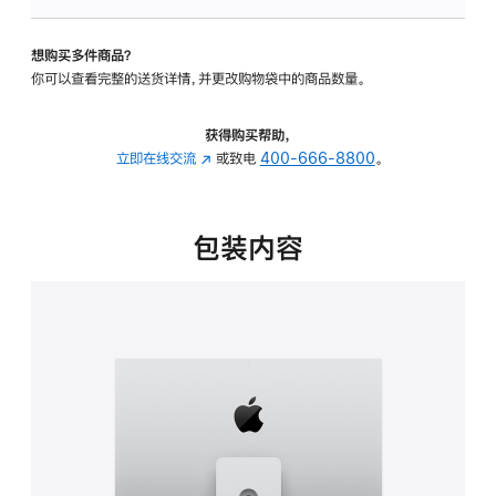
板
-
想购买多件商品？
可
你可以查看完整的送货详情，并更改购物袋中的商品数量。
调
倾
斜
获得购买帮助，
度
立即在线交流
(在
或致电
400-666-8800
。
及
新
高
窗
度
口
包装内容
的
中
支
打
架
开)
的
分
期
付
款
选
项)