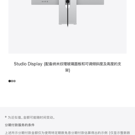
Studio Display (配备纳米纹理玻璃面板和可调倾斜度及高度的支
架)
网
脚
‡ 为近似值。金额可能随时间变动。
注
页
分期付款服务的条件
页
上述所示分期付款金额仅为使用特定期数免息分期付款估算得出的示例 (仅显示整数数