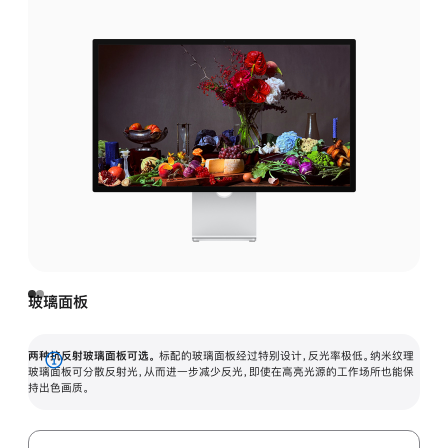
玻璃面板
两种抗反射玻璃面板可选。
标配的玻璃面板经过特别设计，反光率极低。纳米纹理
展
玻璃面板可分散反射光，从而进一步减少反光，即使在高亮光源的工作场所也能保
持出色画质。
开