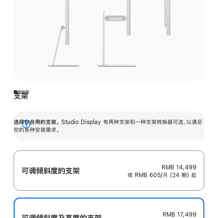
支架
选择你合用的支架。
Studio Display 有两种支架和一种支架转换器可选，以满足
展
你的各种安装需求。
开
RMB 14,499
可调倾斜度的支架
或 RMB 605/月 (24 期) 起
RMB 17,499
可调倾斜度及高‍度的支‍架