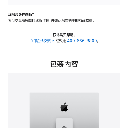
板
-
想购买多件商品？
可
你可以查看完整的送货详情，并更改购物袋中的商品数量。
调
倾
斜
获得购买帮助，
度
立即在线交流
(在
或致电
400-666-8800
。
及
新
高
窗
度
口
包装内容
的
中
支
打
架
开)
的
分
期
付
款
选
项)