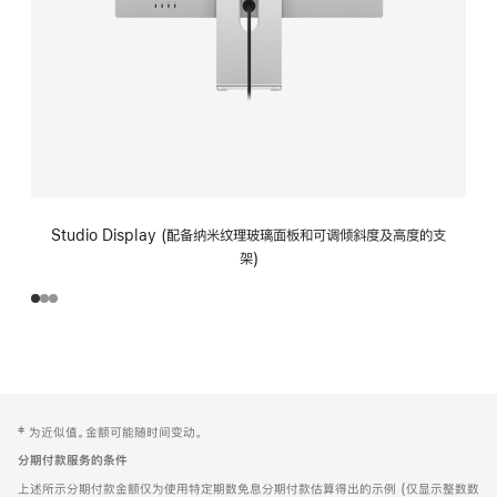
Studio Display (配备纳米纹理玻璃面板和可调倾斜度及高度的支
架)
网
脚
‡ 为近似值。金额可能随时间变动。
注
页
分期付款服务的条件
页
上述所示分期付款金额仅为使用特定期数免息分期付款估算得出的示例 (仅显示整数数