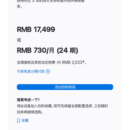
务
获得长达 3 年的技术支持和意外损坏保修服
务。
计
划
(适
RMB 17,499
用
于
或
Studio
RMB 730/月 (24 期)
Display
含增值税及其他法定税费
：约 RMB 2,023
脚
‡。
注
可享免息分期付款
(Studio
Display
-
添加到购物袋
纳
米
需要考虑一下？
纹
将此设备加入你的收藏，即可先保留全部配置选择，之后随时
理
回来再继续选购。
玻
璃
收藏
面