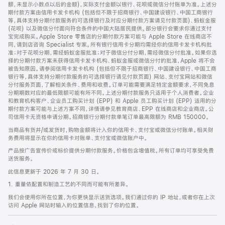
脚
额，未显示小数点以后的金额)，实际支付金额以银行、花呗或微信分付账单为准。上述分
期付款方案由信用卡发卡机构 (包括但不限于招商银行、中国建设银行、中国工商银行
等，具体支持分期付款服务的可选择银行及对应分期付款方案请见付款页面)、蚂蚁金服
(花呗) 以及微信分付面向符合条件的中国大陆居民提供。部分银行会要求你通过支付
宝完成购买。Apple Store 零售店的分期付款方案可能与 Apple Store 在线商店不
同，请到店咨询 Specialist 专家。所有银行信用卡分期均需经你的信用卡发卡机构批
准；对于花呗分期，需经蚂蚁金服批准；对于微信分付分期，需经微信分付批准。如果你选
择的分期付款方案未获得信用卡发卡机构、蚂蚁金服或微信分付的批准，Apple 将不会
被告知原因。请参阅信用卡发卡机构 (包括但不限于招商银行、中国建设银行、中国工商
银行等，具体支持分期付款服务的可选择银行请见付款页面) 网站、支付宝网站和微信
分付服务页面，了解相关条件、费用和收费。订单可能需要满足特定金额要求，不同免息
分期期数对应的最低限额可能有所不同。上述分期付款服务只适用于个人消费者。企业
和教育机构客户、企业员工购买计划 (EPP) 和 Apple 员工购买计划 (EPP) 适用的分
期付款方案可能与上述方案不同，详情请参见教育商店、EPP 在线商店和企业商店。公
司信用卡无资格申请分期。招商银行分期付款单笔订单最高限额为 RMB 150000。
当商品有货并/或发货时，购物金额将计入你的信用卡、支付宝或微信分付账单。相关财
务费用将显示在你的信用卡对账单、支付宝或微信账户中。
产品按广告宣传价或标价提供分期付款服务。价格包含增值税。所有订单均可享受免费
送货服务。
此信息更新于 2026 年 7 月 30 日。
1. 重量依配置和制造工艺的不同而可能有所差异。
我们会使用你所在位置，为你更快显示送货选项。我们通过你的 IP 地址，或者你在上次
访问 Apple 网站时输入的位置信息，找到了你的位置。