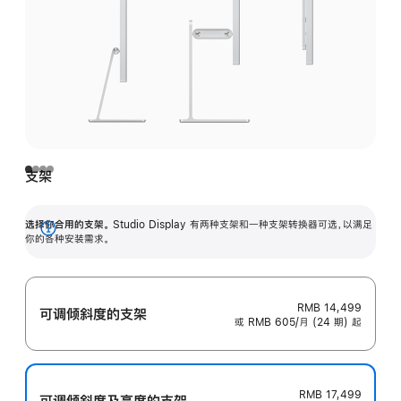
支架
选择你合用的支架。
Studio Display 有两种支架和一种支架转换器可选，以满足
展
你的各种安装需求。
开
RMB 14,499
可调倾斜度的支架
或 RMB 605/月 (24 期) 起
RMB 17,499
可调倾斜度及高‍度的支‍架