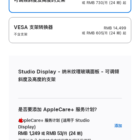
或 RMB 730/月 (24 期) 起
VESA 支架转换器
RMB 14,499
或 RMB 605/月 (24 期) 起
不含支架
Studio Display - 纳米纹理玻璃面板 - 可调倾
斜度及高度的支架
是否要添加 AppleCare+ 服务计划？
AppleCare+ 服务计划 (适用于 Studio
AppleC
添加
Display)
服
RMB 1,249
或
RMB 53/月 (24 期)