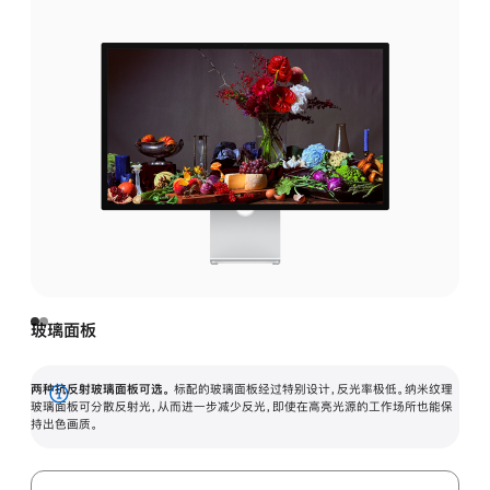
玻璃面板
两种抗反射玻璃面板可选。
标配的玻璃面板经过特别设计，反光率极低。纳米纹理
展
玻璃面板可分散反射光，从而进一步减少反光，即使在高亮光源的工作场所也能保
持出色画质。
开