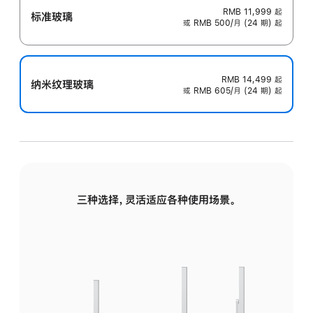
RMB 11,999
起
标准玻璃
或 RMB 500/月 (24 期) 起
RMB 14,499
起
纳米纹理玻璃
或 RMB 605/月 (24 期) 起
三种选择，灵活适应各种使用场景。
标