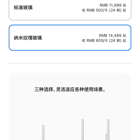
RMB 11,999
起
标准玻璃
或 RMB 500/月 (24 期) 起
RMB 14,499
起
纳米纹理玻璃
或 RMB 605/月 (24 期) 起
三种选择，灵活适应各种使用场景。
标