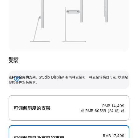
支架
选择你合用的支架。
Studio Display 有两种支架和一种支架转换器可选，以满足
展
你的各种安装需求。
开
RMB 14,499
可调倾斜度的支架
或 RMB 605/月 (24 期) 起
RMB 17,499
可调倾斜度及高‍度的支‍架