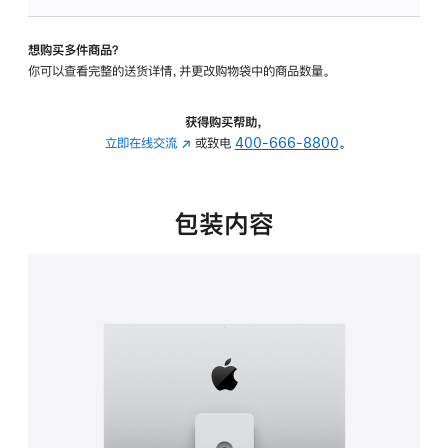
板
-
想购买多件商品？
可
你可以查看完整的送货详情，并更改购物袋中的商品数量。
调
倾
斜
获得购买帮助，
度
立即在线交流
(在
或致电
400-666-8800
。
及
新
高
窗
度
口
包装内容
的
中
支
打
架
开)
的
分
期
付
款
选
项)