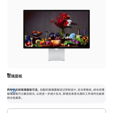
玻璃面板
两种抗反射玻璃面板可选。
标配的玻璃面板经过特别设计，反光率极低。纳米纹理
展
玻璃面板可分散反射光，从而进一步减少反光，即使在高亮光源的工作场所也能保
持出色画质。
开