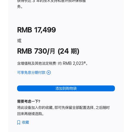
务
获得长达 3 年的技术支持和意外损坏保修服
务。
计
划
(适
RMB 17,499
用
于
或
Studio
RMB 730/月 (24 期)
Display
含增值税及其他法定税费
：约 RMB 2,023
脚
‡。
注
可享免息分期付款
(Studio
Display
-
添加到购物袋
纳
米
需要考虑一下？
纹
将此设备加入你的收藏，即可先保留全部配置选择，之后随时
理
回来再继续选购。
玻
璃
收藏
面