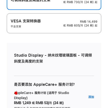
或 RMB 730/月 (24 期) 起
VESA 支架转换器
RMB 14,499
或 RMB 605/月 (24 期) 起
不含支架
Studio Display - 纳米纹理玻璃面板 - 可调倾
斜度及高度的支架
是否要添加 AppleCare+ 服务计划？
AppleCare+ 服务计划 (适用于 Studio
AppleC
添加
Display)
服
RMB 1,249
或
RMB 53/月 (24 期)