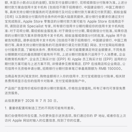
脚
额，未显示小数点以后的金额)，实际支付金额以银行、花呗或微信分付账单为准。上述分
期付款方案由信用卡发卡机构 (包括但不限于招商银行、中国建设银行、中国工商银行
等，具体支持分期付款服务的可选择银行及对应分期付款方案请见付款页面)、蚂蚁金服
(花呗) 以及微信分付面向符合条件的中国大陆居民提供。部分银行会要求你通过支付
宝完成购买。Apple Store 零售店的分期付款方案可能与 Apple Store 在线商店不
同，请到店咨询 Specialist 专家。所有银行信用卡分期均需经你的信用卡发卡机构批
准；对于花呗分期，需经蚂蚁金服批准；对于微信分付分期，需经微信分付批准。如果你选
择的分期付款方案未获得信用卡发卡机构、蚂蚁金服或微信分付的批准，Apple 将不会
被告知原因。请参阅信用卡发卡机构 (包括但不限于招商银行、中国建设银行、中国工商
银行等，具体支持分期付款服务的可选择银行请见付款页面) 网站、支付宝网站和微信
分付服务页面，了解相关条件、费用和收费。订单可能需要满足特定金额要求，不同免息
分期期数对应的最低限额可能有所不同。上述分期付款服务只适用于个人消费者。企业
和教育机构客户、企业员工购买计划 (EPP) 和 Apple 员工购买计划 (EPP) 适用的分
期付款方案可能与上述方案不同，详情请参见教育商店、EPP 在线商店和企业商店。公
司信用卡无资格申请分期。招商银行分期付款单笔订单最高限额为 RMB 150000。
当商品有货并/或发货时，购物金额将计入你的信用卡、支付宝或微信分付账单。相关财
务费用将显示在你的信用卡对账单、支付宝或微信账户中。
产品按广告宣传价或标价提供分期付款服务。价格包含增值税。所有订单均可享受免费
送货服务。
此信息更新于 2026 年 7 月 30 日。
1. 重量依配置和制造工艺的不同而可能有所差异。
我们会使用你所在位置，为你更快显示送货选项。我们通过你的 IP 地址，或者你在上次
访问 Apple 网站时输入的位置信息，找到了你的位置。