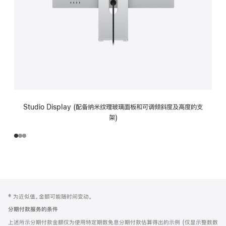
Studio Display (配备纳米纹理玻璃面板和可调倾斜度及高度的支
架)
网
脚
‡ 为近似值。金额可能随时间变动。
注
页
分期付款服务的条件
页
上述所示分期付款金额仅为使用特定期数免息分期付款估算得出的示例 (仅显示整数数