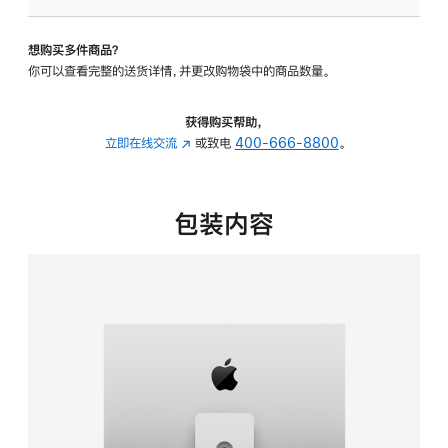
板
-
想购买多件商品？
可
你可以查看完整的送货详情，并更改购物袋中的商品数量。
调
倾
斜
获得购买帮助，
度
立即在线交流
(在
或致电
400-666-8800
。
及
新
高
窗
度
口
包装内容
的
中
支
打
架
开)
的
分
期
付
款
选
项)