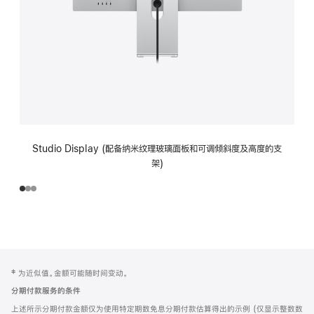
Studio Display (配备纳米纹理玻璃面板和可调倾斜度及高度的支
架)
网
脚
‡ 为近似值。金额可能随时间变动。
注
页
分期付款服务的条件
页
上述所示分期付款金额仅为使用特定期数免息分期付款估算得出的示例 (仅显示整数数