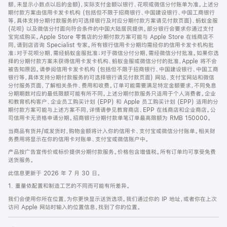
脚
额，未显示小数点以后的金额)，实际支付金额以银行、花呗或微信分付账单为准。上述分
期付款方案由信用卡发卡机构 (包括但不限于招商银行、中国建设银行、中国工商银行
等，具体支持分期付款服务的可选择银行及对应分期付款方案请见付款页面)、蚂蚁金服
(花呗) 以及微信分付面向符合条件的中国大陆居民提供。部分银行会要求你通过支付
宝完成购买。Apple Store 零售店的分期付款方案可能与 Apple Store 在线商店不
同，请到店咨询 Specialist 专家。所有银行信用卡分期均需经你的信用卡发卡机构批
准；对于花呗分期，需经蚂蚁金服批准；对于微信分付分期，需经微信分付批准。如果你选
择的分期付款方案未获得信用卡发卡机构、蚂蚁金服或微信分付的批准，Apple 将不会
被告知原因。请参阅信用卡发卡机构 (包括但不限于招商银行、中国建设银行、中国工商
银行等，具体支持分期付款服务的可选择银行请见付款页面) 网站、支付宝网站和微信
分付服务页面，了解相关条件、费用和收费。订单可能需要满足特定金额要求，不同免息
分期期数对应的最低限额可能有所不同。上述分期付款服务只适用于个人消费者。企业
和教育机构客户、企业员工购买计划 (EPP) 和 Apple 员工购买计划 (EPP) 适用的分
期付款方案可能与上述方案不同，详情请参见教育商店、EPP 在线商店和企业商店。公
司信用卡无资格申请分期。招商银行分期付款单笔订单最高限额为 RMB 150000。
当商品有货并/或发货时，购物金额将计入你的信用卡、支付宝或微信分付账单。相关财
务费用将显示在你的信用卡对账单、支付宝或微信账户中。
产品按广告宣传价或标价提供分期付款服务。价格包含增值税。所有订单均可享受免费
送货服务。
此信息更新于 2026 年 7 月 30 日。
1. 重量依配置和制造工艺的不同而可能有所差异。
我们会使用你所在位置，为你更快显示送货选项。我们通过你的 IP 地址，或者你在上次
访问 Apple 网站时输入的位置信息，找到了你的位置。