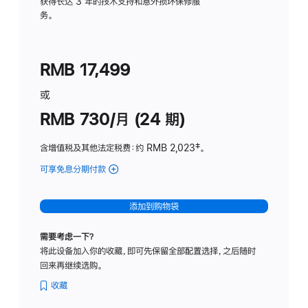
务
获得长达 3 年的技术支持和意外损坏保修服
务。
计
划
(适
RMB 17,499
用
于
或
Studio
RMB 730/月 (24 期)
Display
含增值税及其他法定税费
：约 RMB 2,023
脚
‡。
注
可享免息分期付款
(Studio
Display
-
添加到购物袋
纳
米
需要考虑一下？
纹
将此设备加入你的收藏，即可先保留全部配置选择，之后随时
理
回来再继续选购。
玻
璃
收藏
面