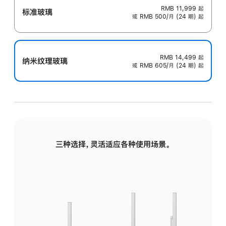
RMB 11,999
起
标准玻璃
或 RMB 500/月 (24 期) 起
RMB 14,499
起
纳米纹理玻璃
或 RMB 605/月 (24 期) 起
三种选择，灵活适应各种使用场景。
标