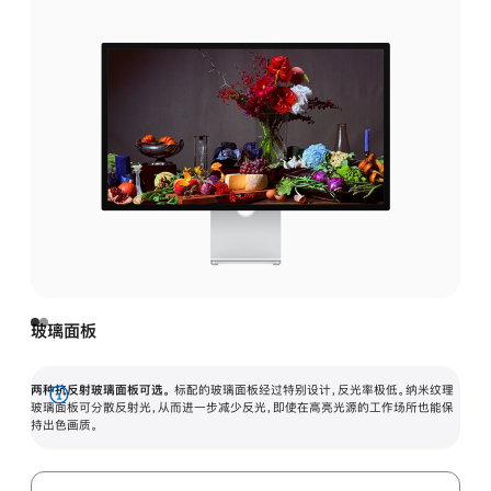
玻璃面板
两种抗反射玻璃面板可选。
标配的玻璃面板经过特别设计，反光率极低。纳米纹理
展
玻璃面板可分散反射光，从而进一步减少反光，即使在高亮光源的工作场所也能保
持出色画质。
开