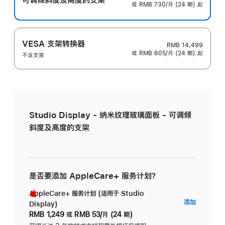
或 RMB 730/月 (24 期) 起
VESA 支架转换器
RMB 14,499
或 RMB 605/月 (24 期) 起
不含支架
Studio Display - 纳米纹理玻璃面板 - 可调倾
斜度及高度的支架
是否要添加 AppleCare+ 服务计划？
AppleCare+ 服务计划 (适用于 Studio
AppleC
添加
Display)
服
RMB 1,249
或
RMB 53/月 (24 期)