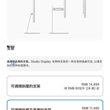
支架
选择你合用的支架。
Studio Display 有两种支架和一种支架转换器可选，以满足
展
你的各种安装需求。
开
RMB 14,499
可调倾斜度的支架
或 RMB 605/月 (24 期) 起
RMB 17,499
可调倾斜度及高‍度的支‍架