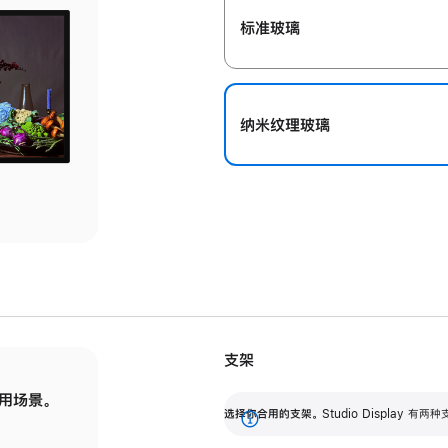
标准玻璃
纳米纹理玻璃
支架
用场景。
标配可调倾斜度的支架，提供 30 度的倾斜度
选
选择你合用的支架。
Studio Display
调节范围。
展