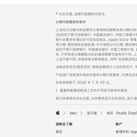
网
脚
‡ 为近似值。金额可能随时间变动。
注
页
分期付款服务的条件
页
上述所示分期付款金额仅为使用特定期数免息分期付款估
脚
(包括但不限于招商银行、中国建设银行、中国工商银行
银行会要求你通过支付宝完成购买。Apple Store 零
呗分期，需经蚂蚁金服批准；对于微信分付分期，需经微信
括但不限于招商银行、中国建设银行、中国工商银行等，
求，不同免息分期期数对应的最低限额可能有所不同。上述分
上述方案不同，详情请参见教育商店、EPP 在线商店和
当商品有货并/或发货时，购物金额将计入你的信用卡、
产品按广告宣传价或标价提供分期付款服务。价格包含
此信息更新于 2026 年 7 月 30 日。
1. 重量依配置和制造工艺的不同而可能有所差异。
我们会使用你所在位置，为你更快显示送货选项。我们通过你
Mac
显示器
购买 Studio Displ
Apple
选购及了解
账户
商店
管理你的 App