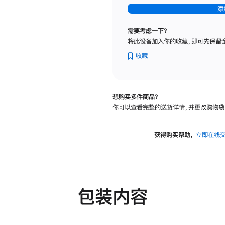
-
添
纳
米
需要考虑一下？
纹
将此设备加入你的收藏，即可先保留
理
玻
收藏
璃
面
板
想购买多件商品？
-
你可以查看完整的送货详情，并更改购物袋
可
调
倾
获得购买帮助，
立即在线
斜
度
及
高
度
包装内容
的
支
架
的