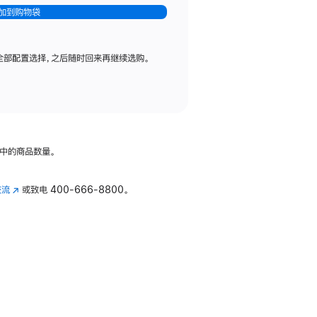
加到购物袋
全部配置选择，之后随时回来再继续选购。
中的商品数量。
交流
(在
或致电
400-666-8800。
新
窗
口
中
打
开)