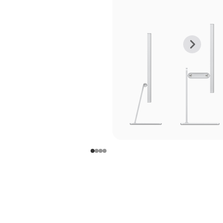
上
下
一
一
张
张
图
图
库
库
图
图
片
片
-
-
支
支
架
架