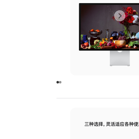
上
下
一
一
张
张
图
图
库
库
图
图
片
片
-
-
玻
玻
璃
璃
三种选择，灵活适应各种使
面
面
板
板