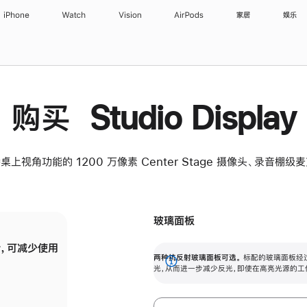
iPhone
Watch
Vision
AirPods
家居
娱乐
购买 Studio Display
桌上视角功能的 1200 万像素 Center Stage 摄像头、录音棚
玻璃面板
，可减少使用
纳米纹理玻璃面板可进一步减少反光，即使在
两种抗反射玻璃面板可选。
标配的玻璃面板经
。
有高亮光源的场所使用，也能保持出色画质。
展
光，从而进一步减少反光，即使在高亮光源的工
开