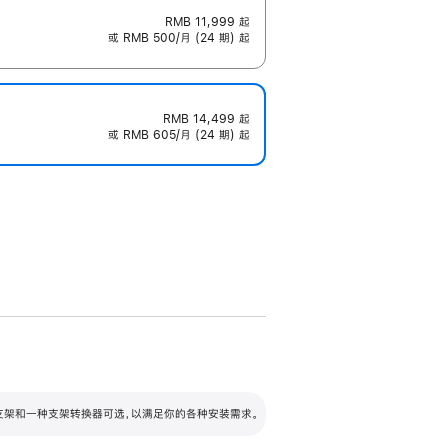
RMB 11,999
起
或 RMB 500/月 (24 期) 起
RMB 14,499
起
或 RMB 605/月 (24 期) 起
配可调倾斜度及高度的支架，额外增加 105
VESA 支架转换器
 有两种支架和一种支架转换器可选，以满足你的各种安装需求。
毫米的高度调节范围。
容的支架 (未随附)