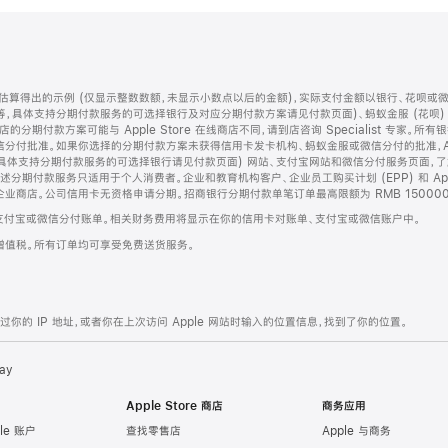
算得出的示例 (仅显示整数数额，未显示小数点以后的金额)，实际支付金额以银行、花呗或
等，具体支持分期付款服务的可选择银行及对应分期付款方案请见付款页面)、蚂蚁金服 (花呗
售店的分期付款方案可能与 Apple Store 在线商店不同，请到店咨询 Specialist 专
分付批准。如果你选择的分期付款方案未获得信用卡发卡机构、蚂蚁金服或微信分付的批准，Ap
具体支持分期付款服务的可选择银行请见付款页面) 网站、支付宝网站和微信分付服务页面，
期付款服务只适用于个人消费者。企业和教育机构客户、企业员工购买计划 (EPP) 和 Appl
企业商店。公司信用卡无资格申请分期。招商银行分期付款单笔订单最高限额为 RMB 150000
支付宝或微信分付账单。相关财务费用将显示在你的信用卡对账单、支付宝或微信账户中。
增值税。所有订单均可享受免费送货服务。
的 IP 地址，或者你在上次访问 Apple 网站时输入的位置信息，找到了你的位置。
ay
Apple Store 商店
商务应用
le 账户
查找零售店
Apple 与商务