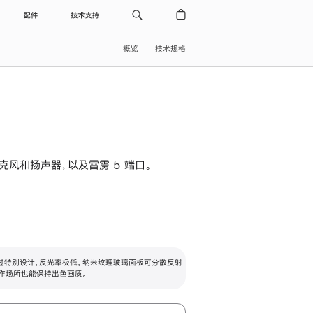
配件
技术支持
概览
技术规格
级麦克风和扬声器，以及雷雳 5 端口。
过特别设计，反光率极低。纳米纹理玻璃面板可分散反射
作场所也能保持出色画质。