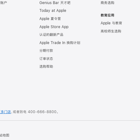
e 账户
Genius Bar 天才吧
商务选购
Today at Apple
教育应用
Apple 夏令营
Apple 与教育
Apple Store App
高校师生选购
认证的翻新产品
Apple Trade In 换购计划
分期付款
订单状态
选购帮助
更多门店
，或者致电
400-666-8800
。
站地图