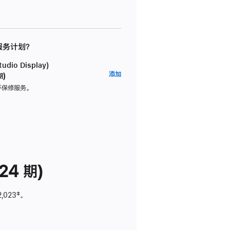
 服务计划？
dio Display)
AppleCare+
添加
期)
服
坏保修服务。
务
计
划
(适
用
于
24 期)
Studio
Display)
2,023
脚
‡。
注