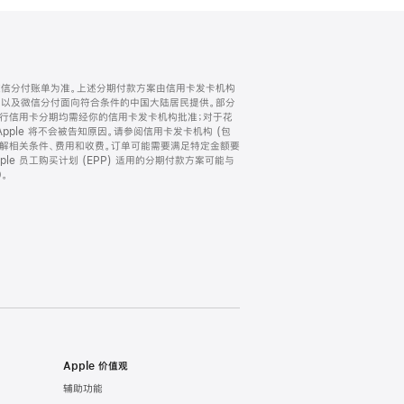
微信分付账单为准。上述分期付款方案由信用卡发卡机构
) 以及微信分付面向符合条件的中国大陆居民提供。部分
家。所有银行信用卡分期均需经你的信用卡发卡机构批准；对于花
ple 将不会被告知原因。请参阅信用卡发卡机构 (包
了解相关条件、费用和收费。订单可能需要满足特定金额要
e 员工购买计划 (EPP) 适用的分期付款方案可能与
。
Apple 价值观
辅助功能