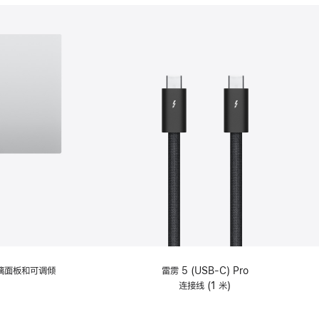
分
期
付
款
选
项)
理玻璃面板和可调倾
雷雳 5 (USB-C) Pro
连接线 (1 米)