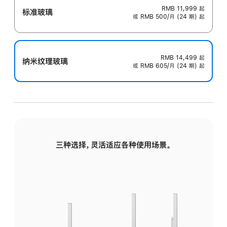
RMB 11,999
起
标准玻璃
或 RMB 500/月 (24 期) 起
RMB 14,499
起
纳米纹理玻璃
或 RMB 605/月 (24 期) 起
三种选择，灵活适应各种使用场景。
标