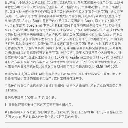
脚
额，未显示小数点以后的金额)，实际支付金额以银行、花呗或微信分付账单为准。上述分
期付款方案由信用卡发卡机构 (包括但不限于招商银行、中国建设银行、中国工商银行
等，具体支持分期付款服务的可选择银行及对应分期付款方案请见付款页面)、蚂蚁金服
(花呗) 以及微信分付面向符合条件的中国大陆居民提供。部分银行会要求你通过支付
宝完成购买。Apple Store 零售店的分期付款方案可能与 Apple Store 在线商店不
同，请到店咨询 Specialist 专家。所有银行信用卡分期均需经你的信用卡发卡机构批
准；对于花呗分期，需经蚂蚁金服批准；对于微信分付分期，需经微信分付批准。如果你选
择的分期付款方案未获得信用卡发卡机构、蚂蚁金服或微信分付的批准，Apple 将不会
被告知原因。请参阅信用卡发卡机构 (包括但不限于招商银行、中国建设银行、中国工商
银行等，具体支持分期付款服务的可选择银行请见付款页面) 网站、支付宝网站和微信
分付服务页面，了解相关条件、费用和收费。订单可能需要满足特定金额要求，不同免息
分期期数对应的最低限额可能有所不同。上述分期付款服务只适用于个人消费者。企业
和教育机构客户、企业员工购买计划 (EPP) 和 Apple 员工购买计划 (EPP) 适用的分
期付款方案可能与上述方案不同，详情请参见教育商店、EPP 在线商店和企业商店。公
司信用卡无资格申请分期。招商银行分期付款单笔订单最高限额为 RMB 150000。
当商品有货并/或发货时，购物金额将计入你的信用卡、支付宝或微信分付账单。相关财
务费用将显示在你的信用卡对账单、支付宝或微信账户中。
产品按广告宣传价或标价提供分期付款服务。价格包含增值税。所有订单均可享受免费
送货服务。
此信息更新于 2026 年 7 月 30 日。
1. 重量依配置和制造工艺的不同而可能有所差异。
我们会使用你所在位置，为你更快显示送货选项。我们通过你的 IP 地址，或者你在上次
访问 Apple 网站时输入的位置信息，找到了你的位置。