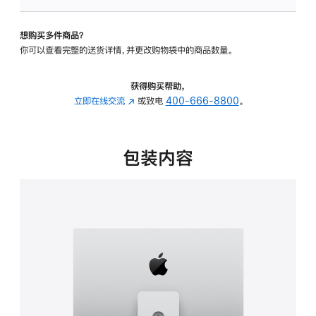
板
-
想购买多件商品？
可
你可以查看完整的送货详情，并更改购物袋中的商品数量。
调
倾
斜
获得购买帮助，
度
立即在线交流
(在
或致电
400-666-8800
。
及
新
高
窗
度
口
包装内容
的
中
支
打
架
开)
的
分
期
付
款
选
项)