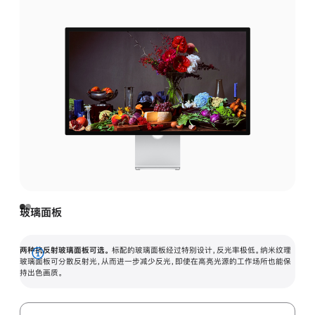
玻璃面板
两种抗反射玻璃面板可选。
标配的玻璃面板经过特别设计，反光率极低。纳米纹理
展
玻璃面板可分散反射光，从而进一步减少反光，即使在高亮光源的工作场所也能保
持出色画质。
开