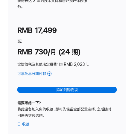
务
获得长达 3 年的技术支持和意外损坏保修服
务。
计
划
(适
RMB 17,499
用
于
或
Studio
RMB 730/月 (24 期)
Display
含增值税及其他法定税费
：约 RMB 2,023
脚
‡。
注
可享免息分期付款
(Studio
Display
-
添加到购物袋
纳
米
需要考虑一下？
纹
将此设备加入你的收藏，即可先保留全部配置选择，之后随时
理
回来再继续选购。
玻
璃
收藏
面