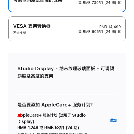
或 RMB 730/月 (24 期) 起
VESA 支架转换器
RMB 14,499
或 RMB 605/月 (24 期) 起
不含支架
Studio Display - 纳米纹理玻璃面板 - 可调倾
斜度及高度的支架
是否要添加 AppleCare+ 服务计划？
AppleCare+ 服务计划 (适用于 Studio
AppleC
添加
Display)
服
RMB 1,249
或
RMB 53/月 (24 期)