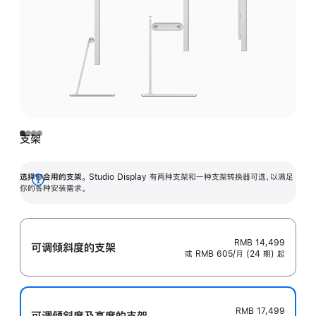
支架
选择你合用的支架。
Studio Display 有两种支架和一种支架转换器可选，以满足
展
你的各种安装需求。
开
RMB 14,499
可调倾斜度的支架
或 RMB 605/月 (24 期) 起
RMB 17,499
可调倾斜度及高‍度的支‍架