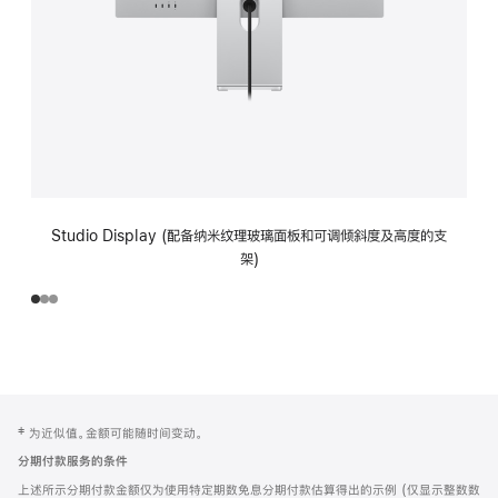
Studio Display (配备纳米纹理玻璃面板和可调倾斜度及高度的支
架)
网
脚
‡ 为近似值。金额可能随时间变动。
注
页
分期付款服务的条件
页
上述所示分期付款金额仅为使用特定期数免息分期付款估算得出的示例 (仅显示整数数