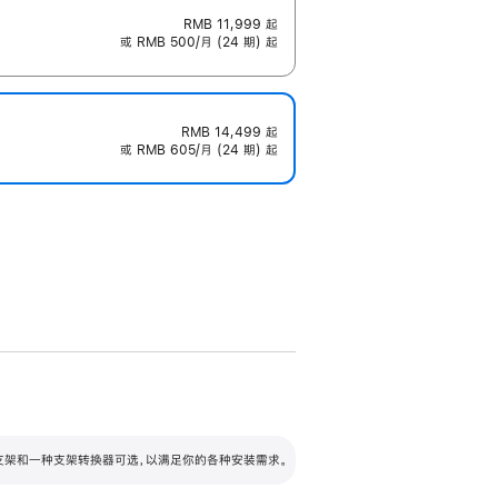
RMB 11,999
起
或 RMB 500/月 (24 期) 起
RMB 14,499
起
或 RMB 605/月 (24 期) 起
配可调倾斜度及高度的支架，额外增加 105
VESA 支架转换器
 有两种支架和一种支架转换器可选，以满足你的各种安装需求。
毫米的高度调节范围。
容的支架 (未随附)