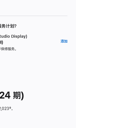
 服务计划？
dio Display)
AppleCare+
添加
期)
服
坏保修服务。
务
计
划
(适
用
于
24 期)
Studio
Display)
2,023
脚
‡。
注