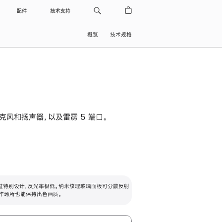
配件
技术支持
概览
技术规格
级麦克风和扬声器，以及雷雳 5 端口。
过特别设计，反光率极低。纳米纹理玻璃面板可分散反射
作场所也能保持出色画质。