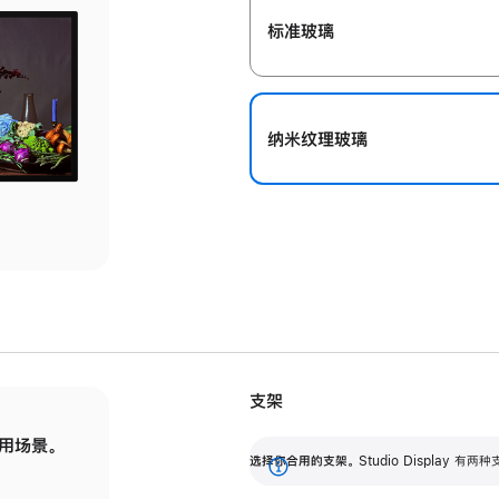
标准玻璃
纳米纹理玻璃
支架
用场景。
标配可调倾斜度的支架，提供 30 度的倾斜度
选
选择你合用的支架。
Studio Display
调节范围。
展