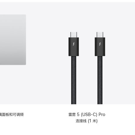
分
期
付
款
选
项)
理玻璃面板和可调倾
雷雳 5 (USB-C) Pro
连接线 (1 米)