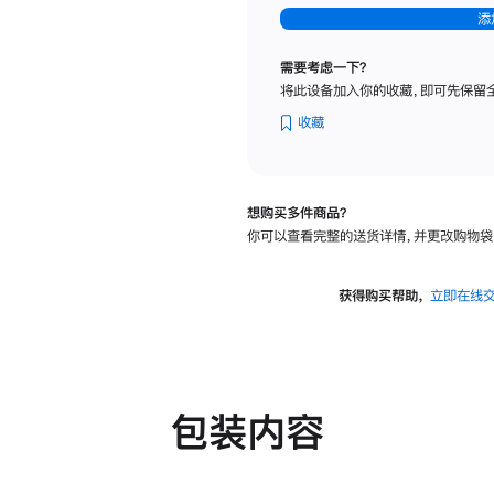
-
添
纳
米
需要考虑一下？
纹
将此设备加入你的收藏，即可先保留
理
玻
收藏
璃
面
板
想购买多件商品？
-
你可以查看完整的送货详情，并更改购物袋
可
调
倾
获得购买帮助，
立即在线
斜
度
及
高
度
包装内容
的
支
架
的