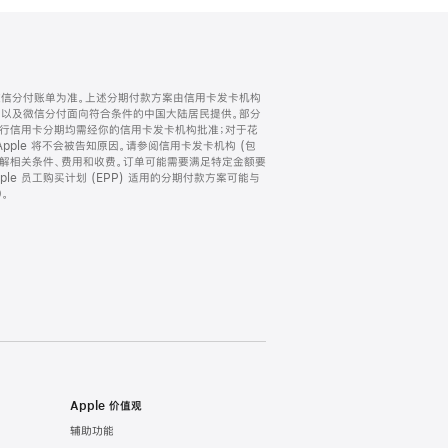
微信分付账单为准。上述分期付款方案由信用卡发卡机构
) 以及微信分付面向符合条件的中国大陆居民提供。部分
家。所有银行信用卡分期均需经你的信用卡发卡机构批准；对于花
ple 将不会被告知原因。请参阅信用卡发卡机构 (包
了解相关条件、费用和收费。订单可能需要满足特定金额要
e 员工购买计划 (EPP) 适用的分期付款方案可能与
。
Apple 价值观
辅助功能