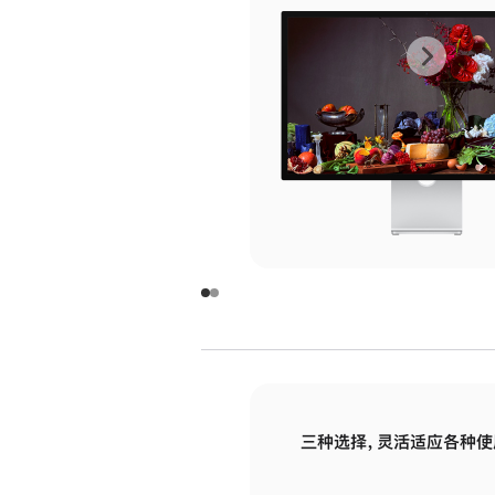
上
下
一
一
张
张
图
图
库
库
图
图
片
片
-
-
玻
玻
璃
璃
三种选择，灵活适应各种使
面
面
板
板