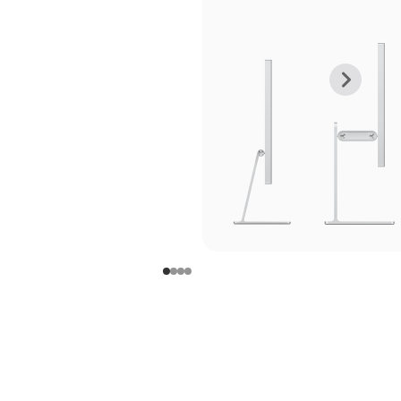
上
下
一
一
张
张
图
图
库
库
图
图
片
片
-
-
支
支
架
架