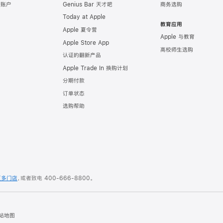
e 账户
Genius Bar 天才吧
商务选购
Today at Apple
教育应用
Apple 夏令营
Apple 与教育
Apple Store App
高校师生选购
认证的翻新产品
Apple Trade In 换购计划
分期付款
订单状态
选购帮助
更多门店
，或者致电
400-666-8800
。
站地图