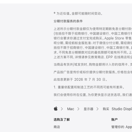
网
脚
‡ 为近似值。金额可能随时间变动。
注
页
分期付款服务的条件
页
上述所示分期付款金额仅为使用特定期数免息分期付款估
脚
(包括但不限于招商银行、中国建设银行、中国工商银行
银行会要求你通过支付宝完成购买。Apple Store 零
呗分期，需经蚂蚁金服批准；对于微信分付分期，需经微信
括但不限于招商银行、中国建设银行、中国工商银行等，
求，不同免息分期期数对应的最低限额可能有所不同。上述分
上述方案不同，详情请参见教育商店、EPP 在线商店和
当商品有货并/或发货时，购物金额将计入你的信用卡、
产品按广告宣传价或标价提供分期付款服务。价格包含
此信息更新于 2026 年 7 月 30 日。
1. 重量依配置和制造工艺的不同而可能有所差异。
我们会使用你所在位置，为你更快显示送货选项。我们通过你
Mac
显示器
购买 Studio Displ
Apple
选购及了解
账户
商店
管理你的 App