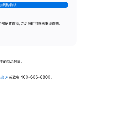
加到购物袋
全部配置选择，之后随时回来再继续选购。
中的商品数量。
交流
(在
或致电
400-666-8800。
新
窗
口
中
打
开)