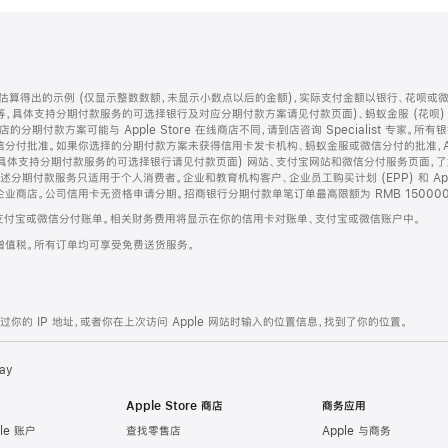
算得出的示例 (仅显示整数数额，未显示小数点以后的金额)，实际支付金额以银行、花呗或
等，具体支持分期付款服务的可选择银行及对应分期付款方案请见付款页面)、蚂蚁金服 (花呗
售店的分期付款方案可能与 Apple Store 在线商店不同，请到店咨询 Specialist 专
分付批准。如果你选择的分期付款方案未获得信用卡发卡机构、蚂蚁金服或微信分付的批准，Ap
具体支持分期付款服务的可选择银行请见付款页面) 网站、支付宝网站和微信分付服务页面，
期付款服务只适用于个人消费者。企业和教育机构客户、企业员工购买计划 (EPP) 和 Appl
企业商店。公司信用卡无资格申请分期。招商银行分期付款单笔订单最高限额为 RMB 150000
支付宝或微信分付账单。相关财务费用将显示在你的信用卡对账单、支付宝或微信账户中。
增值税。所有订单均可享受免费送货服务。
的 IP 地址，或者你在上次访问 Apple 网站时输入的位置信息，找到了你的位置。
ay
Apple Store 商店
商务应用
le 账户
查找零售店
Apple 与商务