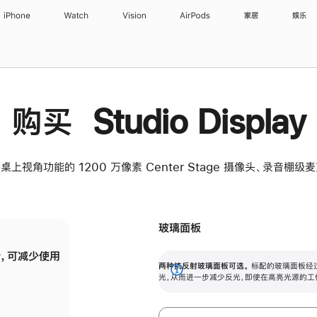
iPhone
Watch
Vision
AirPods
家居
娱乐
购买 Studio Display
桌上视角功能的 1200 万像素 Center Stage 摄像头、录音棚
玻璃面板
，可减少使用
纳米纹理玻璃面板可进一步减少反光，即使在
两种抗反射玻璃面板可选。
标配的玻璃面板经
。
有高亮光源的场所使用，也能保持出色画质。
展
光，从而进一步减少反光，即使在高亮光源的工
开