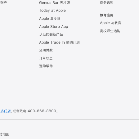
e 账户
Genius Bar 天才吧
商务选购
Today at Apple
教育应用
Apple 夏令营
Apple 与教育
Apple Store App
高校师生选购
认证的翻新产品
Apple Trade In 换购计划
分期付款
订单状态
选购帮助
更多门店
，或者致电
400-666-8800
。
站地图