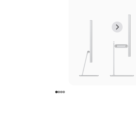
上
下
一
一
张
张
图
图
库
库
图
图
片
片
-
-
支
支
架
架