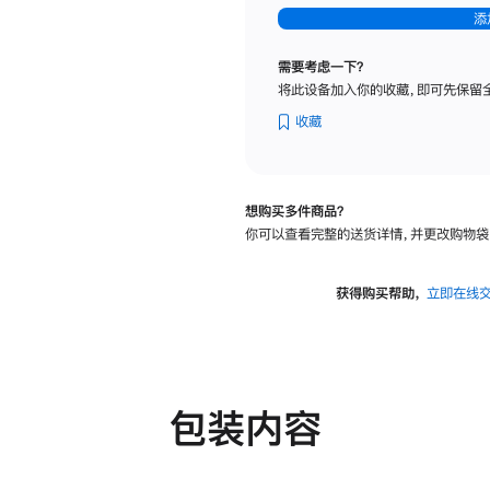
-
添
纳
米
需要考虑一下？
纹
将此设备加入你的收藏，即可先保留
理
玻
收藏
璃
面
板
想购买多件商品？
-
你可以查看完整的送货详情，并更改购物袋
可
调
倾
获得购买帮助，
立即在线
斜
度
及
高
度
包装内容
的
支
架
的