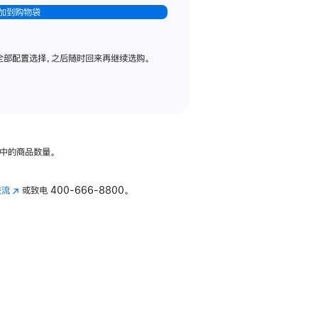
加到购物袋
全部配置选择，之后随时回来再继续选购。
中的商品数量。
交流
(在
或致电
400-666-8800。
新
窗
口
中
打
开)