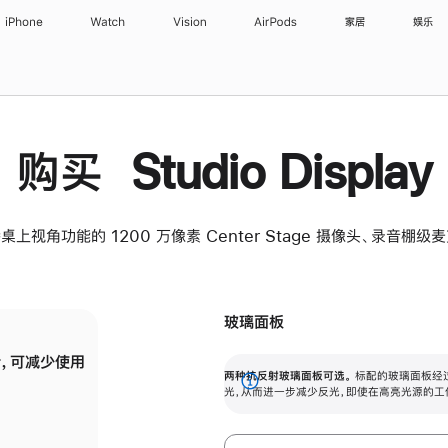
iPhone
Watch
Vision
AirPods
家居
娱乐
购买 Studio Display
桌上视角功能的 1200 万像素 Center Stage 摄像头、录音棚
玻璃面板
，可减少使用
纳米纹理玻璃面板可进一步减少反光，即使在
两种抗反射玻璃面板可选。
标配的玻璃面板经
。
有高亮光源的场所使用，也能保持出色画质。
展
光，从而进一步减少反光，即使在高亮光源的工
开