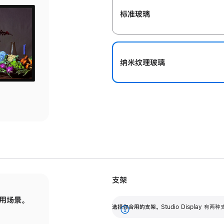
标准玻璃
纳米纹理玻璃
支架
用场景。
标配可调倾斜度的支架，提供 30 度的倾斜度
选
选择你合用的支架。
Studio Display
调节范围。
展