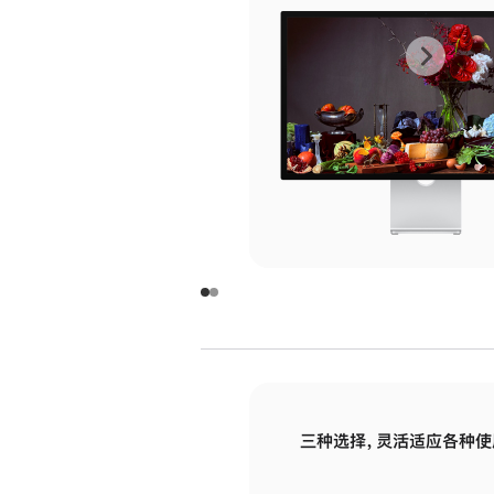
上
下
一
一
张
张
图
图
库
库
图
图
片
片
-
-
玻
玻
璃
璃
三种选择，灵活适应各种使
面
面
板
板