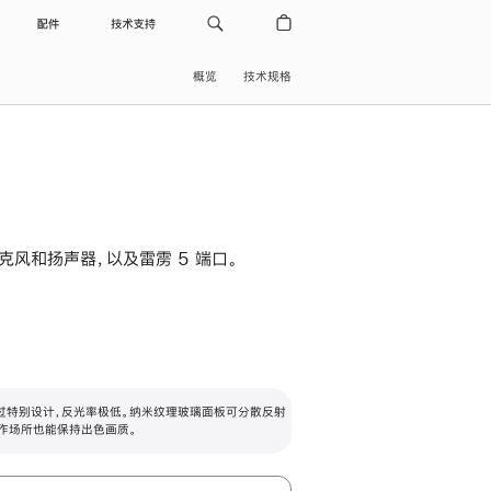
配件
技术支持
概览
技术规格
级麦克风和扬声器，以及雷雳 5 端口。
过特别设计，反光率极低。纳米纹理玻璃面板可分散反射
作场所也能保持出色画质。