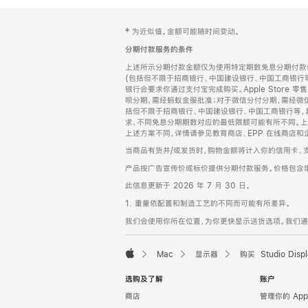
网
脚
‡ 为近似值。金额可能随时间变动。
注
页
分期付款服务的条件
页
上述所示分期付款金额仅为使用特定期数免息分期付款估
脚
(包括但不限于招商银行、中国建设银行、中国工商银行
银行会要求你通过支付宝完成购买。Apple Store 零
呗分期，需经蚂蚁金服批准；对于微信分付分期，需经微信
括但不限于招商银行、中国建设银行、中国工商银行等，
求，不同免息分期期数对应的最低限额可能有所不同。上述分
上述方案不同，详情请参见教育商店、EPP 在线商店和
当商品有货并/或发货时，购物金额将计入你的信用卡、
产品按广告宣传价或标价提供分期付款服务。价格包含
此信息更新于 2026 年 7 月 30 日。
1. 重量依配置和制造工艺的不同而可能有所差异。
我们会使用你所在位置，为你更快显示送货选项。我们通过你
Mac
显示器
购买 Studio Displ
Apple
选购及了解
账户
商店
管理你的 App