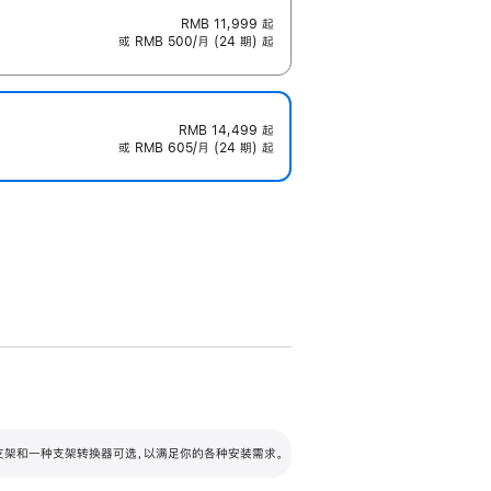
RMB 11,999
起
或 RMB 500/月 (24 期) 起
RMB 14,499
起
或 RMB 605/月 (24 期) 起
配可调倾斜度及高度的支架，额外增加 105
VESA 支架转换器
 有两种支架和一种支架转换器可选，以满足你的各种安装需求。
毫米的高度调节范围。
容的支架 (未随附)