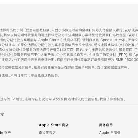
算得出的示例 (仅显示整数数额，未显示小数点以后的金额)，实际支付金额以银行、花呗或
等，具体支持分期付款服务的可选择银行及对应分期付款方案请见付款页面)、蚂蚁金服 (花呗
售店的分期付款方案可能与 Apple Store 在线商店不同，请到店咨询 Specialist 专
分付批准。如果你选择的分期付款方案未获得信用卡发卡机构、蚂蚁金服或微信分付的批准，Ap
具体支持分期付款服务的可选择银行请见付款页面) 网站、支付宝网站和微信分付服务页面，
期付款服务只适用于个人消费者。企业和教育机构客户、企业员工购买计划 (EPP) 和 Appl
企业商店。公司信用卡无资格申请分期。招商银行分期付款单笔订单最高限额为 RMB 150000
支付宝或微信分付账单。相关财务费用将显示在你的信用卡对账单、支付宝或微信账户中。
增值税。所有订单均可享受免费送货服务。
的 IP 地址，或者你在上次访问 Apple 网站时输入的位置信息，找到了你的位置。
ay
Apple Store 商店
商务应用
le 账户
查找零售店
Apple 与商务