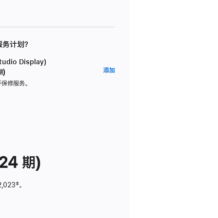
 服务计划？
dio Display)
AppleCare+
添加
期)
服
坏保修服务。
务
计
划
(适
用
于
24 期)
Studio
Display)
2,023
脚
‡。
注