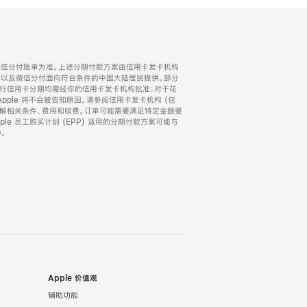
微信分付账单为准。上述分期付款方案由信用卡发卡机构
) 以及微信分付面向符合条件的中国大陆居民提供。部分
家。所有银行信用卡分期均需经你的信用卡发卡机构批准；对于花
ple 将不会被告知原因。请参阅信用卡发卡机构 (包
了解相关条件、费用和收费。订单可能需要满足特定金额要
e 员工购买计划 (EPP) 适用的分期付款方案可能与
。
Apple 价值观
辅助功能