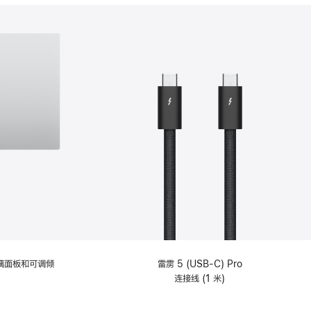
分
期
付
款
选
项)
理玻璃面板和可调倾
雷雳 5 (USB-C) Pro
连接线 (1 米)