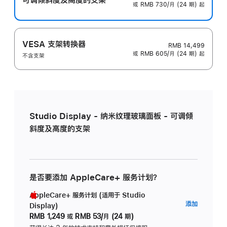
或 RMB 730/月 (24 期) 起
VESA 支架转换器
RMB 14,499
或 RMB 605/月 (24 期) 起
不含支架
Studio Display - 纳米纹理玻璃面板 - 可调倾
斜度及高度的支架
是否要添加 AppleCare+ 服务计划？
AppleCare+ 服务计划 (适用于 Studio
AppleC
添加
Display)
服
RMB 1,249
或
RMB 53/月 (24 期)