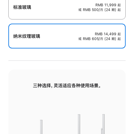
RMB 11,999
起
标准玻璃
或 RMB 500/月 (24 期) 起
RMB 14,499
起
纳米纹理玻璃
或 RMB 605/月 (24 期) 起
三种选择，灵活适应各种使用场景。
标