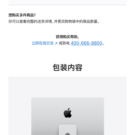
板
-
想购买多件商品？
可
你可以查看完整的送货详情，并更改购物袋中的商品数量。
调
倾
斜
获得购买帮助，
度
立即在线交流
(在
或致电
400-666-8800
。
及
新
高
窗
度
口
包装内容
的
中
支
打
架
开)
的
分
期
付
款
选
项)