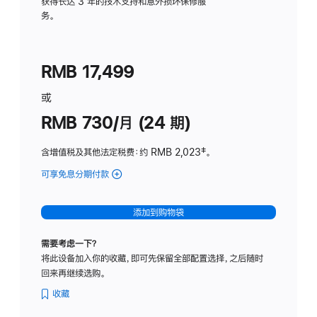
务
获得长达 3 年的技术支持和意外损坏保修服
务。
计
划
(适
RMB 17,499
用
于
或
Studio
RMB 730/月 (24 期)
Display
含增值税及其他法定税费
：约 RMB 2,023
脚
‡。
注
可享免息分期付款
(Studio
Display
-
添加到购物袋
纳
米
需要考虑一下？
纹
将此设备加入你的收藏，即可先保留全部配置选择，之后随时
理
回来再继续选购。
玻
璃
收藏
面