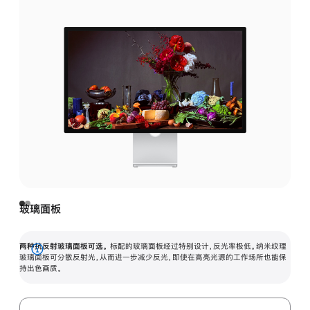
玻璃面板
两种抗反射玻璃面板可选。
标配的玻璃面板经过特别设计，反光率极低。纳米纹理
展
玻璃面板可分散反射光，从而进一步减少反光，即使在高亮光源的工作场所也能保
持出色画质。
开