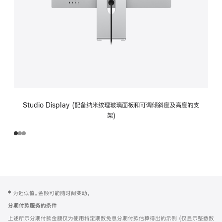
Studio Display (配备纳米纹理玻璃面板和可调倾斜度及高度的支
架)
网
脚
‡ 为近似值。金额可能随时间变动。
注
页
分期付款服务的条件
页
上述所示分期付款金额仅为使用特定期数免息分期付款估算得出的示例 (仅显示整数数