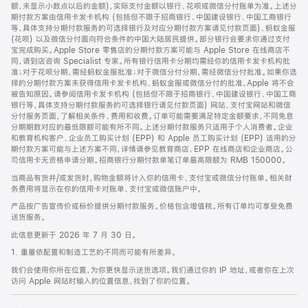
脚
额，未显示小数点以后的金额)，实际支付金额以银行、花呗或微信分付账单为准。上述分
期付款方案由信用卡发卡机构 (包括但不限于招商银行、中国建设银行、中国工商银行
等，具体支持分期付款服务的可选择银行及对应分期付款方案请见付款页面)、蚂蚁金服
(花呗) 以及微信分付面向符合条件的中国大陆居民提供。部分银行会要求你通过支付
宝完成购买。Apple Store 零售店的分期付款方案可能与 Apple Store 在线商店不
同，请到店咨询 Specialist 专家。所有银行信用卡分期均需经你的信用卡发卡机构批
准；对于花呗分期，需经蚂蚁金服批准；对于微信分付分期，需经微信分付批准。如果你选
择的分期付款方案未获得信用卡发卡机构、蚂蚁金服或微信分付的批准，Apple 将不会
被告知原因。请参阅信用卡发卡机构 (包括但不限于招商银行、中国建设银行、中国工商
银行等，具体支持分期付款服务的可选择银行请见付款页面) 网站、支付宝网站和微信
分付服务页面，了解相关条件、费用和收费。订单可能需要满足特定金额要求，不同免息
分期期数对应的最低限额可能有所不同。上述分期付款服务只适用于个人消费者。企业
和教育机构客户、企业员工购买计划 (EPP) 和 Apple 员工购买计划 (EPP) 适用的分
期付款方案可能与上述方案不同，详情请参见教育商店、EPP 在线商店和企业商店。公
司信用卡无资格申请分期。招商银行分期付款单笔订单最高限额为 RMB 150000。
当商品有货并/或发货时，购物金额将计入你的信用卡、支付宝或微信分付账单。相关财
务费用将显示在你的信用卡对账单、支付宝或微信账户中。
产品按广告宣传价或标价提供分期付款服务。价格包含增值税。所有订单均可享受免费
送货服务。
此信息更新于 2026 年 7 月 30 日。
1. 重量依配置和制造工艺的不同而可能有所差异。
我们会使用你所在位置，为你更快显示送货选项。我们通过你的 IP 地址，或者你在上次
访问 Apple 网站时输入的位置信息，找到了你的位置。