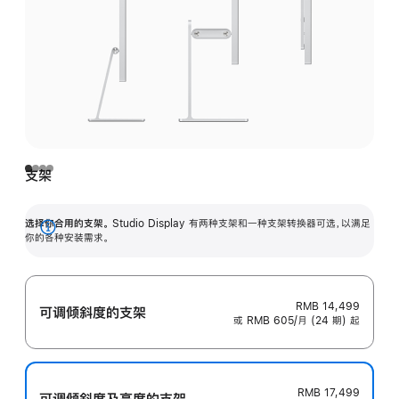
支架
选择你合用的支架。
Studio Display 有两种支架和一种支架转换器可选，以满足
展
你的各种安装需求。
开
RMB 14,499
可调倾斜度的支架
或 RMB 605/月 (24 期) 起
RMB 17,499
可调倾斜度及高‍度的支‍架