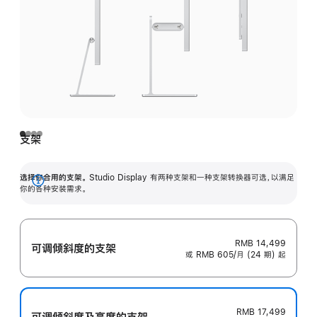
支架
选择你合用的支架。
Studio Display 有两种支架和一种支架转换器可选，以满足
展
你的各种安装需求。
开
RMB 14,499
可调倾斜度的支架
或 RMB 605/月 (24 期) 起
RMB 17,499
可调倾斜度及高‍度的支‍架