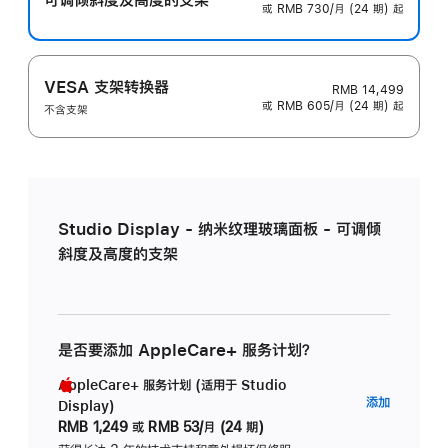
或 RMB 730/月 (24 期) 起
VESA 支架转换器
RMB 14,499
或 RMB 605/月 (24 期) 起
不含支架
Studio Display - 纳米纹理玻璃面板 - 可调倾
斜度及高度的支架
是否要添加 AppleCare+ 服务计划？
AppleCare+ 服务计划 (适用于 Studio
AppleC
添加
Display)
服
RMB 1,249
或
RMB 53/月 (24 期)