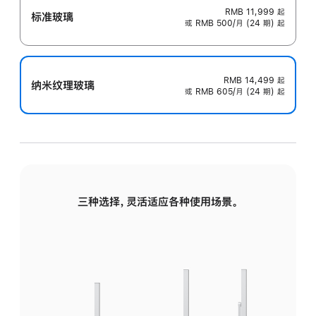
RMB 11,999
起
标准玻璃
或 RMB 500/月 (24 期) 起
RMB 14,499
起
纳米纹理玻璃
或 RMB 605/月 (24 期) 起
三种选择，灵活适应各种使用场景。
标