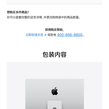
板
-
想购买多件商品？
可
你可以查看完整的送货详情，并更改购物袋中的商品数量。
调
倾
斜
获得购买帮助，
度
立即在线交流
(在
或致电
400-666-8800
。
及
新
高
窗
度
口
包装内容
的
中
支
打
架
开)
的
分
期
付
款
选
项)