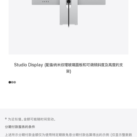
Studio Display (配备纳米纹理玻璃面板和可调倾斜度及高度的支
架)
网
脚
‡ 为近似值。金额可能随时间变动。
注
页
分期付款服务的条件
页
上述所示分期付款金额仅为使用特定期数免息分期付款估算得出的示例 (仅显示整数数