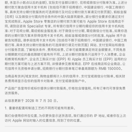
脚
额，未显示小数点以后的金额)，实际支付金额以银行、花呗或微信分付账单为准。上述分
期付款方案由信用卡发卡机构 (包括但不限于招商银行、中国建设银行、中国工商银行
等，具体支持分期付款服务的可选择银行及对应分期付款方案请见付款页面)、蚂蚁金服
(花呗) 以及微信分付面向符合条件的中国大陆居民提供。部分银行会要求你通过支付
宝完成购买。Apple Store 零售店的分期付款方案可能与 Apple Store 在线商店不
同，请到店咨询 Specialist 专家。所有银行信用卡分期均需经你的信用卡发卡机构批
准；对于花呗分期，需经蚂蚁金服批准；对于微信分付分期，需经微信分付批准。如果你选
择的分期付款方案未获得信用卡发卡机构、蚂蚁金服或微信分付的批准，Apple 将不会
被告知原因。请参阅信用卡发卡机构 (包括但不限于招商银行、中国建设银行、中国工商
银行等，具体支持分期付款服务的可选择银行请见付款页面) 网站、支付宝网站和微信
分付服务页面，了解相关条件、费用和收费。订单可能需要满足特定金额要求，不同免息
分期期数对应的最低限额可能有所不同。上述分期付款服务只适用于个人消费者。企业
和教育机构客户、企业员工购买计划 (EPP) 和 Apple 员工购买计划 (EPP) 适用的分
期付款方案可能与上述方案不同，详情请参见教育商店、EPP 在线商店和企业商店。公
司信用卡无资格申请分期。招商银行分期付款单笔订单最高限额为 RMB 150000。
当商品有货并/或发货时，购物金额将计入你的信用卡、支付宝或微信分付账单。相关财
务费用将显示在你的信用卡对账单、支付宝或微信账户中。
产品按广告宣传价或标价提供分期付款服务。价格包含增值税。所有订单均可享受免费
送货服务。
此信息更新于 2026 年 7 月 30 日。
1. 重量依配置和制造工艺的不同而可能有所差异。
我们会使用你所在位置，为你更快显示送货选项。我们通过你的 IP 地址，或者你在上次
访问 Apple 网站时输入的位置信息，找到了你的位置。