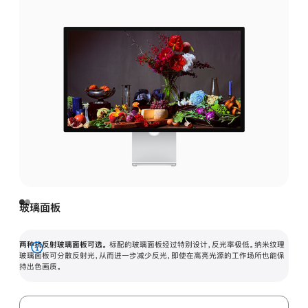
玻璃面板
两种抗反射玻璃面板可选。
标配的玻璃面板经过特别设计，反光率极低。纳米纹理
展
玻璃面板可分散反射光，从而进一步减少反光，即使在高亮光源的工作场所也能保
持出色画质。
开