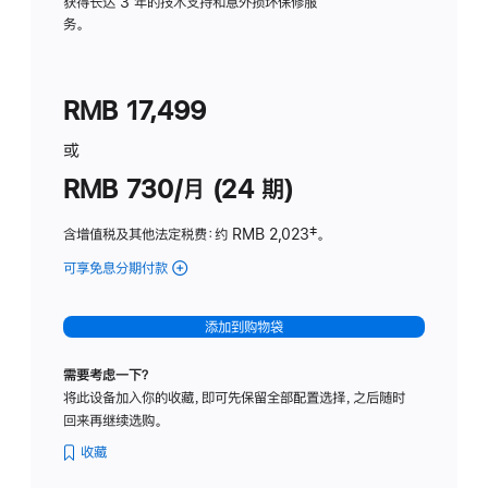
务
获得长达 3 年的技术支持和意外损坏保修服
务。
计
划
(适
RMB 17,499
用
于
或
Studio
RMB 730/月 (24 期)
Display
含增值税及其他法定税费
：约 RMB 2,023
脚
‡。
注
可享免息分期付款
(Studio
Display
-
添加到购物袋
纳
米
需要考虑一下？
纹
将此设备加入你的收藏，即可先保留全部配置选择，之后随时
理
回来再继续选购。
玻
璃
收藏
面