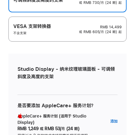
或 RMB 730/月 (24 期) 起
VESA 支架转换器
RMB 14,499
或 RMB 605/月 (24 期) 起
不含支架
Studio Display - 纳米纹理玻璃面板 - 可调倾
斜度及高度的支架
是否要添加 AppleCare+ 服务计划？
AppleCare+ 服务计划 (适用于 Studio
AppleC
添加
Display)
服
RMB 1,249
或
RMB 53/月 (24 期)