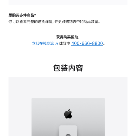
板
-
想购买多件商品？
可
你可以查看完整的送货详情，并更改购物袋中的商品数量。
调
倾
斜
获得购买帮助，
度
立即在线交流
(在
或致电
400-666-8800
。
及
新
高
窗
度
口
包装内容
的
中
支
打
架
开)
的
分
期
付
款
选
项)