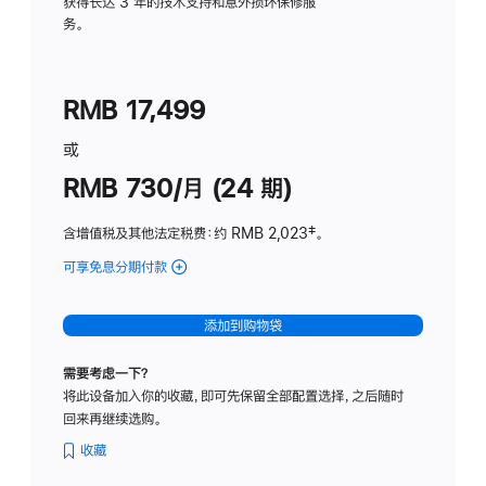
务
获得长达 3 年的技术支持和意外损坏保修服
务。
计
划
(适
RMB 17,499
用
于
或
Studio
RMB 730/月 (24 期)
Display
含增值税及其他法定税费
：约 RMB 2,023
脚
‡。
注
可享免息分期付款
(Studio
Display
-
添加到购物袋
纳
米
需要考虑一下？
纹
将此设备加入你的收藏，即可先保留全部配置选择，之后随时
理
回来再继续选购。
玻
璃
收藏
面