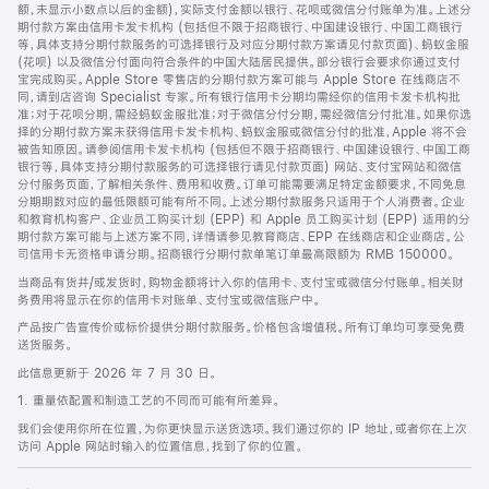
脚
额，未显示小数点以后的金额)，实际支付金额以银行、花呗或微信分付账单为准。上述分
期付款方案由信用卡发卡机构 (包括但不限于招商银行、中国建设银行、中国工商银行
等，具体支持分期付款服务的可选择银行及对应分期付款方案请见付款页面)、蚂蚁金服
(花呗) 以及微信分付面向符合条件的中国大陆居民提供。部分银行会要求你通过支付
宝完成购买。Apple Store 零售店的分期付款方案可能与 Apple Store 在线商店不
同，请到店咨询 Specialist 专家。所有银行信用卡分期均需经你的信用卡发卡机构批
准；对于花呗分期，需经蚂蚁金服批准；对于微信分付分期，需经微信分付批准。如果你选
择的分期付款方案未获得信用卡发卡机构、蚂蚁金服或微信分付的批准，Apple 将不会
被告知原因。请参阅信用卡发卡机构 (包括但不限于招商银行、中国建设银行、中国工商
银行等，具体支持分期付款服务的可选择银行请见付款页面) 网站、支付宝网站和微信
分付服务页面，了解相关条件、费用和收费。订单可能需要满足特定金额要求，不同免息
分期期数对应的最低限额可能有所不同。上述分期付款服务只适用于个人消费者。企业
和教育机构客户、企业员工购买计划 (EPP) 和 Apple 员工购买计划 (EPP) 适用的分
期付款方案可能与上述方案不同，详情请参见教育商店、EPP 在线商店和企业商店。公
司信用卡无资格申请分期。招商银行分期付款单笔订单最高限额为 RMB 150000。
当商品有货并/或发货时，购物金额将计入你的信用卡、支付宝或微信分付账单。相关财
务费用将显示在你的信用卡对账单、支付宝或微信账户中。
产品按广告宣传价或标价提供分期付款服务。价格包含增值税。所有订单均可享受免费
送货服务。
此信息更新于 2026 年 7 月 30 日。
1. 重量依配置和制造工艺的不同而可能有所差异。
我们会使用你所在位置，为你更快显示送货选项。我们通过你的 IP 地址，或者你在上次
访问 Apple 网站时输入的位置信息，找到了你的位置。