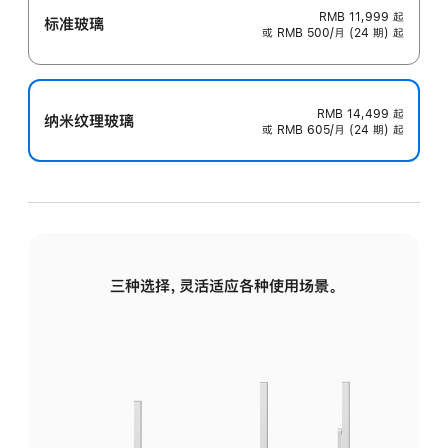
RMB 11,999
起
标准玻璃
或 RMB 500/月 (24 期) 起
RMB 14,499
起
纳米纹理玻璃
或 RMB 605/月 (24 期) 起
三种选择，灵活适应各种使用场景。
标