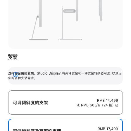
支架
选择你合用的支架。
Studio Display 有两种支架和一种支架转换器可选，以满足
展
你的各种安装需求。
开
RMB 14,499
可调倾斜度的支架
或 RMB 605/月 (24 期) 起
RMB 17,499
可调倾斜度及高‍度的支‍架