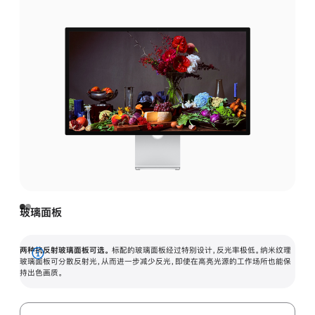
玻璃面板
两种抗反射玻璃面板可选。
标配的玻璃面板经过特别设计，反光率极低。纳米纹理
展
玻璃面板可分散反射光，从而进一步减少反光，即使在高亮光源的工作场所也能保
持出色画质。
开