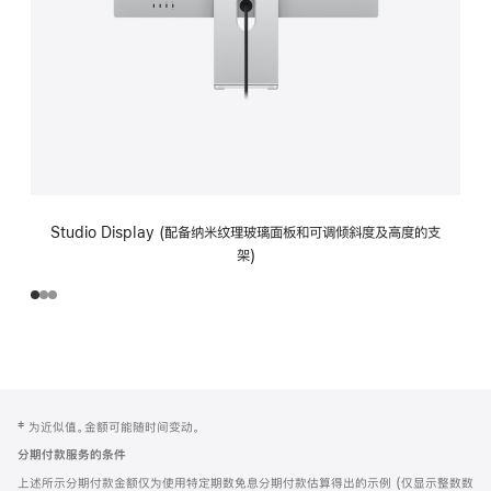
Studio Display (配备纳米纹理玻璃面板和可调倾斜度及高度的支
架)
网
脚
‡ 为近似值。金额可能随时间变动。
注
页
分期付款服务的条件
页
上述所示分期付款金额仅为使用特定期数免息分期付款估算得出的示例 (仅显示整数数