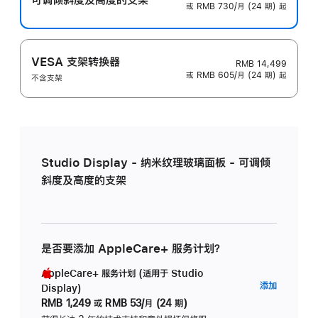
或 RMB 730/月 (24 期) 起
VESA 支架转换器
RMB 14,499
或 RMB 605/月 (24 期) 起
不含支架
Studio Display - 纳米纹理玻璃面板 - 可调倾
斜度及高度的支架
是否要添加 AppleCare+ 服务计划？
AppleCare+ 服务计划 (适用于 Studio
AppleC
添加
Display)
服
RMB 1,249
或
RMB 53/月 (24 期)