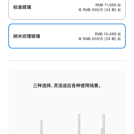
RMB 11,999
起
标准玻璃
或 RMB 500/月 (24 期) 起
RMB 14,499
起
纳米纹理玻璃
或 RMB 605/月 (24 期) 起
三种选择，灵活适应各种使用场景。
标