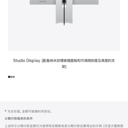
Studio Display (配备纳米纹理玻璃面板和可调倾斜度及高度的支
架)
网
脚
‡ 为近似值。金额可能随时间变动。
注
页
分期付款服务的条件
页
上述所示分期付款金额仅为使用特定期数免息分期付款估算得出的示例 (仅显示整数数