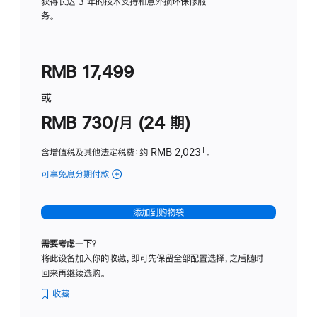
务
获得长达 3 年的技术支持和意外损坏保修服
务。
计
划
(适
RMB 17,499
用
于
或
Studio
RMB 730/月 (24 期)
Display
含增值税及其他法定税费
：约 RMB 2,023
脚
‡。
注
可享免息分期付款
(Studio
Display
-
添加到购物袋
纳
米
需要考虑一下？
纹
将此设备加入你的收藏，即可先保留全部配置选择，之后随时
理
回来再继续选购。
玻
璃
收藏
面