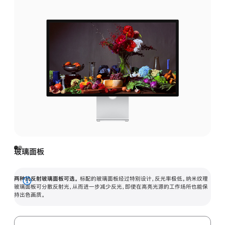
玻璃面板
两种抗反射玻璃面板可选。
标配的玻璃面板经过特别设计，反光率极低。纳米纹理
展
玻璃面板可分散反射光，从而进一步减少反光，即使在高亮光源的工作场所也能保
持出色画质。
开