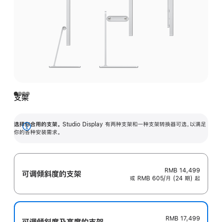
支架
选择你合用的支架。
Studio Display 有两种支架和一种支架转换器可选，以满足
展
你的各种安装需求。
开
RMB 14,499
可调倾斜度的支架
或 RMB 605/月 (24 期) 起
RMB 17,499
可调倾斜度及高‍度的支‍架