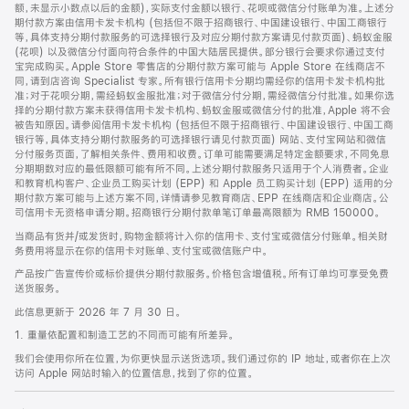
脚
额，未显示小数点以后的金额)，实际支付金额以银行、花呗或微信分付账单为准。上述分
期付款方案由信用卡发卡机构 (包括但不限于招商银行、中国建设银行、中国工商银行
等，具体支持分期付款服务的可选择银行及对应分期付款方案请见付款页面)、蚂蚁金服
(花呗) 以及微信分付面向符合条件的中国大陆居民提供。部分银行会要求你通过支付
宝完成购买。Apple Store 零售店的分期付款方案可能与 Apple Store 在线商店不
同，请到店咨询 Specialist 专家。所有银行信用卡分期均需经你的信用卡发卡机构批
准；对于花呗分期，需经蚂蚁金服批准；对于微信分付分期，需经微信分付批准。如果你选
择的分期付款方案未获得信用卡发卡机构、蚂蚁金服或微信分付的批准，Apple 将不会
被告知原因。请参阅信用卡发卡机构 (包括但不限于招商银行、中国建设银行、中国工商
银行等，具体支持分期付款服务的可选择银行请见付款页面) 网站、支付宝网站和微信
分付服务页面，了解相关条件、费用和收费。订单可能需要满足特定金额要求，不同免息
分期期数对应的最低限额可能有所不同。上述分期付款服务只适用于个人消费者。企业
和教育机构客户、企业员工购买计划 (EPP) 和 Apple 员工购买计划 (EPP) 适用的分
期付款方案可能与上述方案不同，详情请参见教育商店、EPP 在线商店和企业商店。公
司信用卡无资格申请分期。招商银行分期付款单笔订单最高限额为 RMB 150000。
当商品有货并/或发货时，购物金额将计入你的信用卡、支付宝或微信分付账单。相关财
务费用将显示在你的信用卡对账单、支付宝或微信账户中。
产品按广告宣传价或标价提供分期付款服务。价格包含增值税。所有订单均可享受免费
送货服务。
此信息更新于 2026 年 7 月 30 日。
1. 重量依配置和制造工艺的不同而可能有所差异。
我们会使用你所在位置，为你更快显示送货选项。我们通过你的 IP 地址，或者你在上次
访问 Apple 网站时输入的位置信息，找到了你的位置。