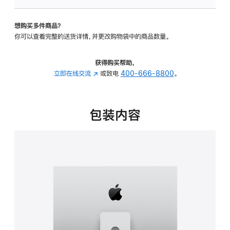
板
-
想购买多件商品？
可
你可以查看完整的送货详情，并更改购物袋中的商品数量。
调
倾
斜
获得购买帮助，
度
立即在线交流
(在
或致电
400-666-8800
。
及
新
高
窗
度
口
包装内容
的
中
支
打
架
开)
的
分
期
付
款
选
项)