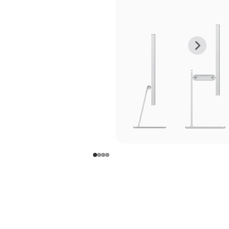
上
下
一
一
张
张
图
图
库
库
图
图
片
片
-
-
支
支
架
架