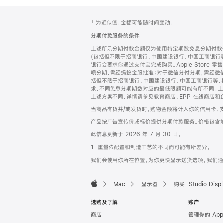
网
脚
‡ 为近似值。金额可能随时间变动。
注
页
分期付款服务的条件
页
上述所示分期付款金额仅为使用特定期数免息分期付款估
脚
(包括但不限于招商银行、中国建设银行、中国工商银行
银行会要求你通过支付宝完成购买。Apple Store 零
呗分期，需经蚂蚁金服批准；对于微信分付分期，需经微信
括但不限于招商银行、中国建设银行、中国工商银行等，
求，不同免息分期期数对应的最低限额可能有所不同。上述分
上述方案不同，详情请参见教育商店、EPP 在线商店和
当商品有货并/或发货时，购物金额将计入你的信用卡、
产品按广告宣传价或标价提供分期付款服务。价格包含
此信息更新于 2026 年 7 月 30 日。
1. 重量依配置和制造工艺的不同而可能有所差异。
我们会使用你所在位置，为你更快显示送货选项。我们通过你
Mac
显示器
购买 Studio Displ
Apple
选购及了解
账户
商店
管理你的 App