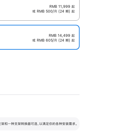
RMB 11,999
起
或 RMB 500/月 (24 期) 起
RMB 14,499
起
或 RMB 605/月 (24 期) 起
配可调倾斜度及高度的支架，额外增加 105
VESA 支架转换器
 有两种支架和一种支架转换器可选，以满足你的各种安装需求。
毫米的高度调节范围。
容的支架 (未随附)