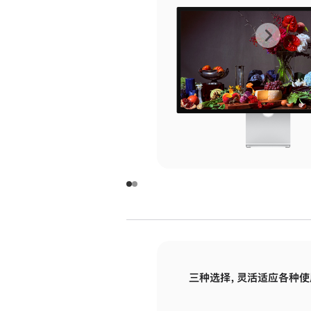
上
下
一
一
张
张
图
图
库
库
图
图
片
片
-
-
玻
玻
璃
璃
三种选择，灵活适应各种使
面
面
板
板