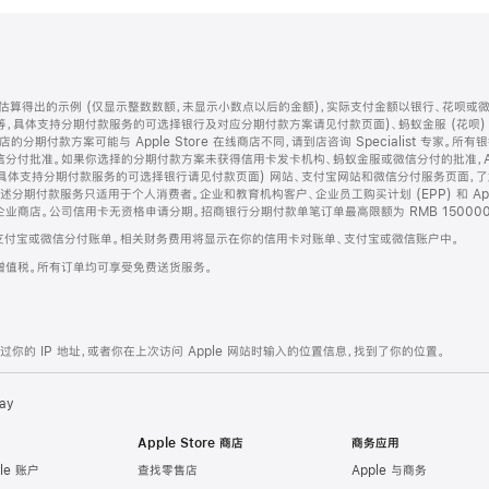
算得出的示例 (仅显示整数数额，未显示小数点以后的金额)，实际支付金额以银行、花呗或
等，具体支持分期付款服务的可选择银行及对应分期付款方案请见付款页面)、蚂蚁金服 (花呗
售店的分期付款方案可能与 Apple Store 在线商店不同，请到店咨询 Specialist 专
分付批准。如果你选择的分期付款方案未获得信用卡发卡机构、蚂蚁金服或微信分付的批准，Ap
具体支持分期付款服务的可选择银行请见付款页面) 网站、支付宝网站和微信分付服务页面，
期付款服务只适用于个人消费者。企业和教育机构客户、企业员工购买计划 (EPP) 和 Appl
企业商店。公司信用卡无资格申请分期。招商银行分期付款单笔订单最高限额为 RMB 150000
支付宝或微信分付账单。相关财务费用将显示在你的信用卡对账单、支付宝或微信账户中。
增值税。所有订单均可享受免费送货服务。
的 IP 地址，或者你在上次访问 Apple 网站时输入的位置信息，找到了你的位置。
ay
Apple Store 商店
商务应用
le 账户
查找零售店
Apple 与商务