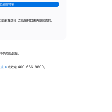
加到购物袋
全部配置选择，之后随时回来再继续选购。
中的商品数量。
交流
(在
或致电
400-666-8800。
新
窗
口
中
打
开)