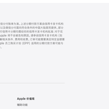
微信分付账单为准。上述分期付款方案由信用卡发卡机构
) 以及微信分付面向符合条件的中国大陆居民提供。部分
家。所有银行信用卡分期均需经你的信用卡发卡机构批准；对于花
ple 将不会被告知原因。请参阅信用卡发卡机构 (包
了解相关条件、费用和收费。订单可能需要满足特定金额要
e 员工购买计划 (EPP) 适用的分期付款方案可能与
。
Apple 价值观
辅助功能