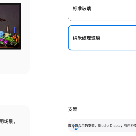
标准玻璃
纳米纹理玻璃
支架
用场景。
标配可调倾斜度的支架，提供 30 度的倾斜度
选
选择你合用的支架。
Studio Display
调节范围。
展