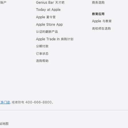
e 账户
Genius Bar 天才吧
商务选购
Today at Apple
教育应用
Apple 夏令营
Apple 与教育
Apple Store App
高校师生选购
认证的翻新产品
Apple Trade In 换购计划
分期付款
订单状态
选购帮助
更多门店
，或者致电
400-666-8800
。
站地图