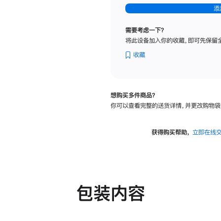
-
添
纳
米
需要考虑一下？
纹
将此设备加入你的收藏，即可先保留
理
玻
收藏
璃
面
板
想购买多件商品？
-
你可以查看完整的送货详情，并更改购物袋
可
调
倾
获得购买帮助，
立即在线
斜
度
及
高
度
包装内容
的
支
架
的