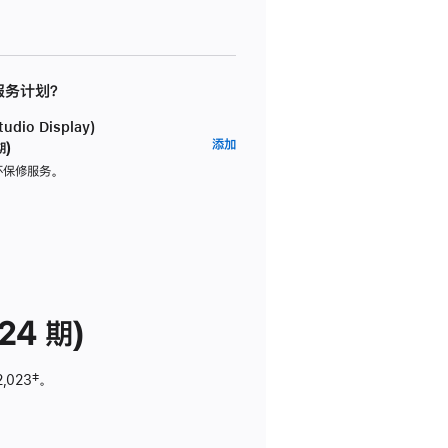
 服务计划？
dio Display)
AppleCare+
添加
期)
服
坏保修服务。
务
计
划
(适
用
于
24 期)
Studio
Display)
2,023
脚
‡。
注