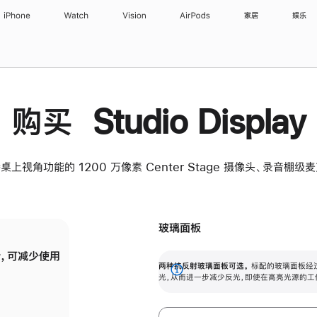
iPhone
Watch
Vision
AirPods
家居
娱乐
购买 Studio Display
桌上视角功能的 1200 万像素 Center Stage 摄像头、录音棚
玻璃面板
，可减少使用
纳米纹理玻璃面板可进一步减少反光，即使在
两种抗反射玻璃面板可选。
标配的玻璃面板经
。
有高亮光源的场所使用，也能保持出色画质。
展
光，从而进一步减少反光，即使在高亮光源的工
开