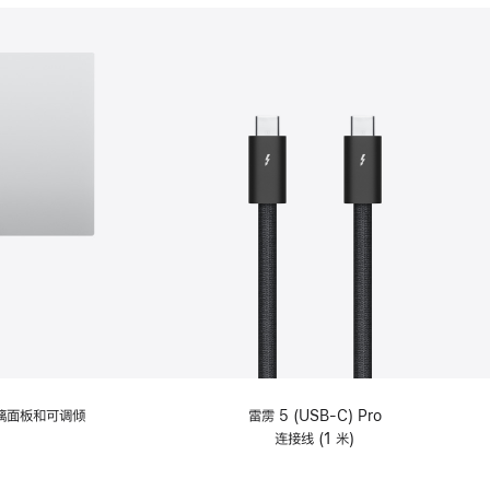
分
期
付
款
选
项)
理玻璃面板和可调倾
雷雳 5 (USB-C) Pro
连接线 (1 米)