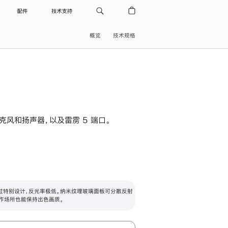
配件
技术支持
概览
技术规格
级麦克风和扬声器，以及雷雳 5 端口。
过特别设计，反光率极低。纳米纹理玻璃面板可分散反射
作场所也能保持出色画质。